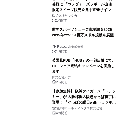
幕戦に 「ウメダチーズラボ」が出店！
限定スイーツ販売＆選手直筆サイング
ッズが当たる抽選会を 8月8日に開催
株式会社ヤマタカ
1時間前
世界スポーツシューズ市場調査2026：
2032年222551百万米ドル規模を展望
YH Research株式会社
1時間前
英国風PUB「HUB」の一部店舗にて、
HTTシェア観戦キャンペーンを実施し
ます
株式会社ハブ
2時間前
【参加無料】 阪神タイガース「トラッ
キー」が 大阪梅田の阪急かっぱ横丁に
登場！ 『かっぱの縁日withトラッキ
ー』
阪急阪神ホールディングス株式会社
4時間前