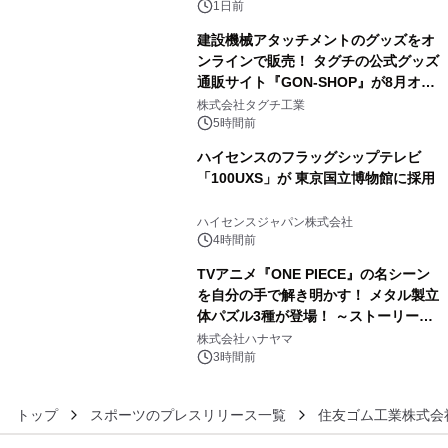
1日前
建設機械アタッチメントのグッズをオ
ンラインで販売！ タグチの公式グッズ
通販サイト『GON-SHOP』が8月オー
4
プン
株式会社タグチ工業
5時間前
ハイセンスのフラッグシップテレビ
「100UXS」が 東京国立博物館に採用
5
ハイセンスジャパン株式会社
4時間前
TVアニメ『ONE PIECE』の名シーン
を自分の手で解き明かす！ メタル製立
体パズル3種が登場！ ～ストーリーと
6
ギミックが融合した 大人の体験型パズ
株式会社ハナヤマ
ルが8月7日(金)12時より先行予約受付
3時間前
開始～
トップ
スポーツのプレスリリース一覧
住友ゴム工業株式会