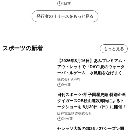
4日前
発行者のリリースをもっと見る
スポーツの新着
もっと見る
【2026年8月16日】あみプレミアム・
アウトレットで「DAY1夏のウォータ
ーバトルゲーム 水風船をなげまくろ
う！」を開催
株式会社APPY
9分前
日刊スポーツ×甲子園歴史館 特別企画
タイガースOB桧山進次郎氏によるト
ークショーを 8月30日（日）に開催！
阪神電気鉄道株式会社
24分前
セレッソ大阪の2026／27シーズン開