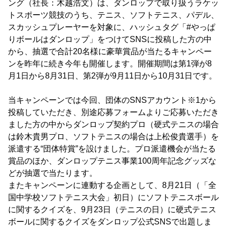
ング（社長：木越浩文）は、ダンロップで取り扱うラケッ
トスポーツ競技のうち、テニス、ソフトテニス、パデル、
スカッシュプレーヤーを対象に、ハッシュタグ「#やっぱ
りボールはダンロップ」をつけてSNSに投稿した方の中
から、抽選で合計20名様に豪華賞品が当たるキャンペー
ンを昨年に続き今年も開催します。開催期間は第1弾が8
月1日から8月31日、第2弾が9月11日から10月31日です。
当キャンペーンでは今回、団体のSNSアカウント※1から
投稿していただき、別途応募フォームよりご応募いただき
ました方の中からダンロップ契約プロ（硬式テニスの場合
は鈴木貴男プロ、ソフトテニスの場合は上松俊貴選手）を
派遣する“団体特賞”を設けました。プロ派遣機会が当たる
賞品のほか、ダンロップテニス事業100周年記念グッズな
どが抽選で当たります。
またキャンペーンに連動する企画として、8月21日（「全
国中学校ソフトテニス大会」初日）にソフトテニスボール
に関するクイズを、9月23日（テニスの日）に硬式テニス
ボールに関するクイズをダンロップ公式SNSで出題しま