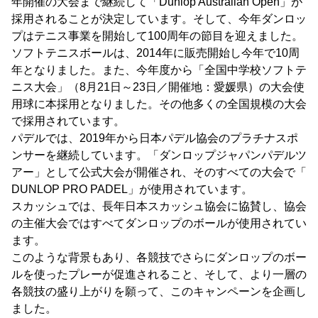
年開催の大会まで継続して「Dunlop Australian Open」が
採用されることが決定しています。そして、今年ダンロッ
プはテニス事業を開始して100周年の節目を迎えました。
ソフトテニスボールは、2014年に販売開始し今年で10周
年となりました。また、今年度から「全国中学校ソフトテ
ニス大会」（8月21日～23日／開催地：愛媛県）の大会使
用球に本採用となりました。その他多くの全国規模の大会
で採用されています。
パデルでは、2019年から日本パデル協会のプラチナスポ
ンサーを継続しています。「ダンロップジャパンパデルツ
アー」として公式大会が開催され、そのすべての大会で「
DUNLOP PRO PADEL」が使用されています。
スカッシュでは、長年日本スカッシュ協会に協賛し、協会
の主催大会ではすべてダンロップのボールが使用されてい
ます。
このような背景もあり、各競技でさらにダンロップのボー
ルを使ったプレーが促進されること、そして、より一層の
各競技の盛り上がりを願って、このキャンペーンを企画し
ました。