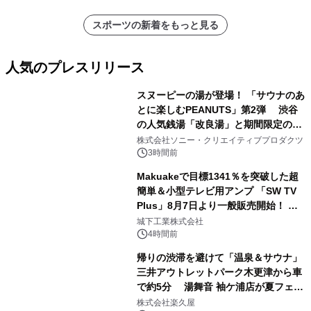
スポーツの新着をもっと見る
人気のプレスリリース
スヌーピーの湯が登場！ 「サウナのあ
とに楽しむPEANUTS」第2弾 渋谷
の人気銭湯「改良湯」と期間限定のコ
1
ラボレーション サウナイキタイコラ
株式会社ソニー・クリエイティブプロダクツ
ボグッズも発売決定！
3時間前
Makuakeで目標1341％を突破した超
簡単＆小型テレビ用アンプ 「SW TV
Plus」8月7日より一般販売開始！ ケ
2
ーブル1本つなぐだけ、テレビの音が
城下工業株式会社
ぐっと豊かに
4時間前
帰りの渋滞を避けて「温泉＆サウナ」
三井アウトレットパーク木更津から車
で約5分 湯舞音 袖ケ浦店が夏フェア
3
メニューを提供
株式会社楽久屋