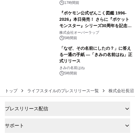
17時間前
『ポケモン公式ぜんこく図鑑 1996-
2026』本日発売！ さらに『ポケット
モンスター』シリーズ30周年を記念し
5
た画集『ポケットモンスター ビジュア
株式会社オーバーラップ
ルアートブック』の発売決定！ 2026
5時間前
年12月18日（金）、3冊同時発売！
「なぜ、その名前にしたの？」に答え
る一通の手紙 ―「きみの名前はね」正
式リリース
6
きみの名前はね
5時間前
トップ
ライフスタイルのプレスリリース一覧
株式会社長沼
プレスリリース配信
サポート