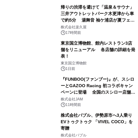
帰りの渋滞を避けて「温泉＆サウナ」
三井アウトレットパーク木更津から車
で約5分 湯舞音 袖ケ浦店が夏フェア
1
メニューを提供
株式会社楽久屋
17時間前
東京国立博物館、館内レストラン3店
舗をリニューアル 各店舗の詳細を発
表！
2
東京国立博物館
1日前
『FUNBOO(ファンブー)』が、スシロ
ーとGAZOO Racing 初コラボキャン
ペーンに登場 全国のスシロー店舗で
3
GR 4車種の FUNBOO(ミニカー)付き
株式会社JAM
メニューが展開されます
11時間前
株式会社バブル、伊勢原市へ3人乗り
EVトゥクトゥク 「VIVEL COCO」を
寄贈
4
株式会社バブル