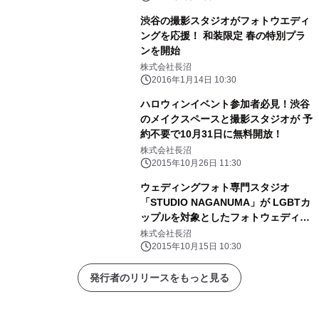
渋谷の撮影スタジオがフォトウエディ
ングを応援！ 和装限定 春の特別プラ
ンを開始
株式会社長沼
2016年1月14日 10:30
ハロウィンイベント参加者必見！渋谷
のメイクスペースと撮影スタジオが 予
約不要で10月31日に無料開放！
株式会社長沼
2015年10月26日 11:30
ウェディングフォト専門スタジオ
「STUDIO NAGANUMA」が LGBTカ
ップルを対象としたフォトウェディン
グプランを発表
株式会社長沼
2015年10月15日 10:30
発行者のリリースをもっと見る