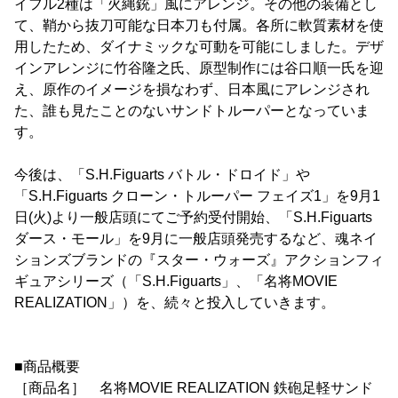
イフル2種は「火縄銃」風にアレンジ。その他の装備とし
て、鞘から抜刀可能な日本刀も付属。各所に軟質素材を使
用したため、ダイナミックな可動を可能にしました。デザ
インアレンジに竹谷隆之氏、原型制作には谷口順一氏を迎
え、原作のイメージを損なわず、日本風にアレンジされ
た、誰も見たことのないサンドトルーパーとなっていま
す。
今後は、「S.H.Figuarts バトル・ドロイド」や
「S.H.Figuarts クローン・トルーパー フェイズ1」を9月1
日(火)より一般店頭にてご予約受付開始、「S.H.Figuarts
ダース・モール」を9月に一般店頭発売するなど、魂ネイ
ションズブランドの『スター・ウォーズ』アクションフィ
ギュアシリーズ（「S.H.Figuarts」、「名将MOVIE
REALIZATION」）を、続々と投入していきます。
■商品概要
［商品名］ 名将MOVIE REALIZATION 鉄砲足軽サンド