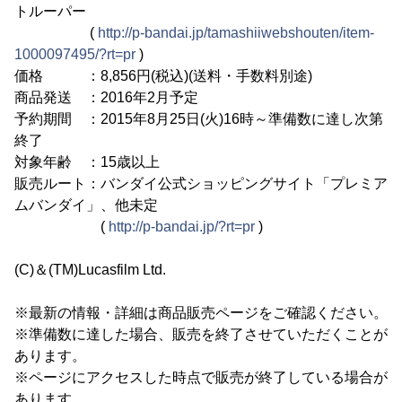
トルーパー
(
http://p-bandai.jp/tamashiiwebshouten/item-
1000097495/?rt=pr
)
価格 ：8,856円(税込)(送料・手数料別途)
商品発送 ：2016年2月予定
予約期間 ：2015年8月25日(火)16時～準備数に達し次第
終了
対象年齢 ：15歳以上
販売ルート：バンダイ公式ショッピングサイト「プレミア
ムバンダイ」、他未定
(
http://p-bandai.jp/?rt=pr
)
(C)＆(TM)Lucasfilm Ltd.
※最新の情報・詳細は商品販売ページをご確認ください。
※準備数に達した場合、販売を終了させていただくことが
あります。
※ページにアクセスした時点で販売が終了している場合が
あります。