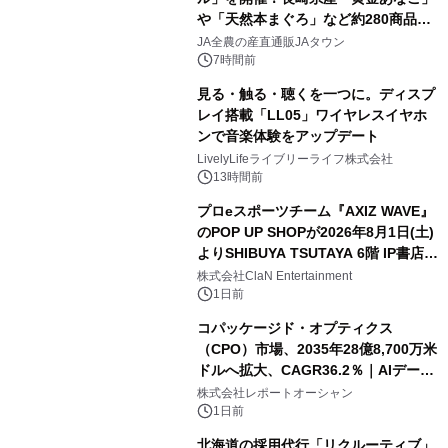
や「天然本まぐろ」など約280商品を
販売！～毎月１０日の定例企画～
JA全農の産直通販JAタウン
7時間前
見る・触る・聴くを一つに。ディスプ
レイ搭載「LL05」ワイヤレスイヤホ
ンで音楽体験をアップデート
LivelyLifeライブリーライフ株式会社
13時間前
プロeスポーツチーム『AXIZ WAVE』
のPOP UP SHOPが2026年8月1日(土)
よりSHIBUYA TSUTAYA 6階 IP書店で
開催決定！！
株式会社ClaN Entertainment
1日前
コパッケージド・オプティクス
（CPO）市場、2035年28億8,700万米
ドルへ拡大、CAGR36.2％｜AIデータ
センター・高速光通信需要が成長を加
株式会社レポートオーシャン
速
1日前
北海道の採用代行「リクルーティブ」