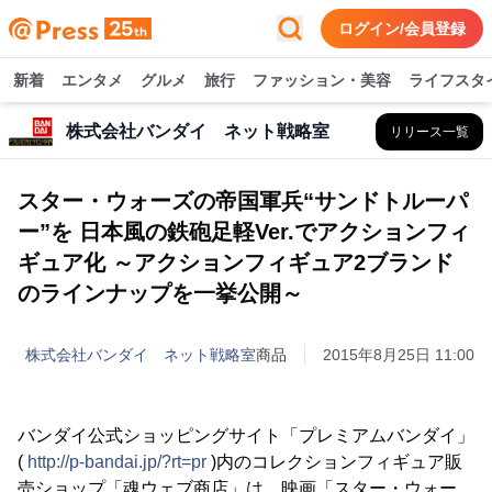
ログイン/会員登録
新着
エンタメ
グルメ
旅行
ファッション・美容
ライフスタ
株式会社バンダイ ネット戦略室
リリース一覧
スター・ウォーズの帝国軍兵“サンドトルーパ
ー”を 日本風の鉄砲足軽Ver.でアクションフィ
ギュア化 ～アクションフィギュア2ブランド
のラインナップを一挙公開～
株式会社バンダイ ネット戦略室
商品
2015年8月25日 11:00
バンダイ公式ショッピングサイト「プレミアムバンダイ」
(
http://p-bandai.jp/?rt=pr
)内のコレクションフィギュア販
売ショップ「魂ウェブ商店」は、映画「スター・ウォー