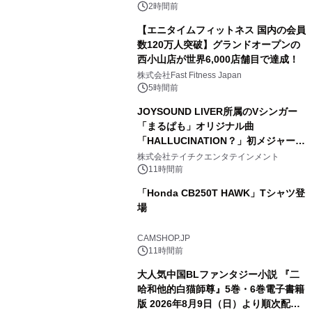
2時間前
【エニタイムフィットネス 国内の会員
数120万人突破】グランドオープンの
西小山店が世界6,000店舗目で達成！
株式会社Fast Fitness Japan
5時間前
JOYSOUND LIVER所属のVシンガー
「まるぱも」オリジナル曲
「HALLUCINATION？」初メジャー配
信リリース決定！
株式会社テイチクエンタテインメント
11時間前
「Honda CB250T HAWK」Tシャツ登
場
CAMSHOP.JP
11時間前
大人気中国BLファンタジー小説 『二
哈和他的白猫師尊』5巻・6巻電子書籍
版 2026年8月9日（日）より順次配信