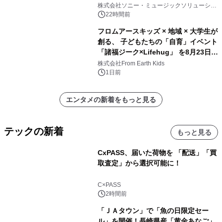
開始
株式会社ソニー・ミュージックソリューショ
ンズ
22時間前
フロムアースキッズ × 地域 × 大学生が
創る、 子どもたちの「自育」イベント
「諸福ジーク×Lifehug」 を8月23日
(日)開催
株式会社From Earth Kids
1日前
エンタメの新着をもっと見る
テックの新着
もっと見る
CxPASS、届いた荷物を 「配送」「買
取査定」から選択可能に！
C×PASS
2時間前
「ＪＡタウン」で「魚の日限定セー
ル」を開催！長崎県産「黄金あなご」