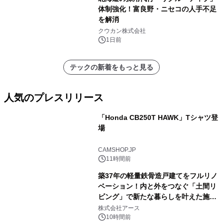
体制強化！富良野・ニセコの人手不足
を解消
クウカン株式会社
1日前
テックの新着をもっと見る
人気のプレスリリース
「Honda CB250T HAWK」Tシャツ登
場
1
CAMSHOP.JP
11時間前
築37年の軽量鉄骨造戸建てをフルリノ
ベーション！内と外をつなぐ「土間リ
ビング」で新たな暮らしを叶えた施工
2
事例を株式会社アースが公開
株式会社アース
10時間前