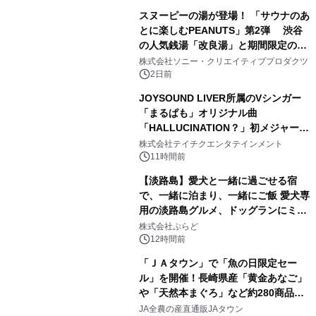
スヌーピーの湯が登場！ 「サウナのあ
とに楽しむPEANUTS」第2弾 渋谷
の人気銭湯「改良湯」と期間限定のコ
3
ラボレーション サウナイキタイコラ
株式会社ソニー・クリエイティブプロダクツ
ボグッズも発売決定！
2日前
JOYSOUND LIVER所属のVシンガー
「まるぱも」オリジナル曲
「HALLUCINATION？」初メジャー配
4
信リリース決定！
株式会社テイチクエンタテインメント
11時間前
【淡路島】愛犬と一緒に過ごせる宿
で、一緒に泊まり、一緒にご飯 愛犬専
用の淡路島グルメ、ドッグランにミニ
5
プール グランピングとトレーラーハウ
株式会社ぷらど
スの2施設で
12時間前
「ＪＡタウン」で「魚の日限定セー
ル」を開催！長崎県産「黄金あなご」
や「天然本まぐろ」など約280商品を
6
販売！～毎月１０日の定例企画～
JA全農の産直通販JAタウン