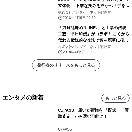
立体化 不敵な笑みを浮かべ「手を組
む・銃を構える」2ポーズを再現
株式会社バンダイ ネット戦略室
2018年4月9日 10:30
「刀剣乱舞-ONLINE-」と山梨の伝統
工芸「甲州印伝」がコラボ！ 古くから
伝わる伝統的な技法で漆を鹿革に模様
付けした商品！
株式会社バンダイ ネット戦略室
2018年4月5日 10:30
発行者のリリースをもっと見る
エンタメの新着
もっと見る
CxPASS、届いた荷物を 「配送」「買
取査定」から選択可能に！
C×PASS