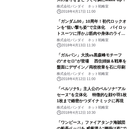
株式会社バンダイ ネット戦略室
2018年4月17日 11:00
「ガンダム00」10周年！初代ロックオ
ンを“狙い撃ち姿”で立体化 パイロッ
トスーツに浮かぶ筋肉や身体のライン
まで再現
株式会社バンダイ ネット戦略室
2018年4月13日 11:30
「ガルパン」大洗vs黒森峰モチーフ
の“オセロ”が登場 西住姉妹＆戦車を
盤面にデザイン／両校校章を石に印刷
株式会社バンダイ ネット戦略室
2018年4月12日 11:00
「ペルソナ5」主人公のペルソナ“アル
セーヌ”を立体化 特徴的な顔や羽1枚
1枚まで緻密かつダイナミックに再現
株式会社バンダイ ネット戦略室
2018年4月12日 10:30
「ワンピース」ファイアタンク海賊団
の船長ベッジを 威厳漂う“腰掛け姿”で