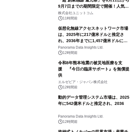
「超 創業感謝 還元祭」を8月11日から
9月7日までの期間限定で開催！人気の
ゲーミングPCや高性能ノートPCなど
株式会社ユニットコム
対象iiyama PCのご購入で最大3万円分
11時間前
相当を還元
仮想化無線アクセスネットワーク市場
は、2025年に217億米ドルと推定さ
れ、2036年までに1,457億米ドルに達
すると予測されており、予測期間
Panorama Data Insights Ltd.
（2026年～2036年）
12時間前
令和8年熊本地震の被災地医療を支
援 『今日の臨床サポート』を無償提
供
エルゼビア・ジャパン株式会社
12時間前
動的データ管理システム市場は、2025
年に542億米ドルと推定され、2036
Panorama Data Insights Ltd.
12時間前
格納式トノカバーの世界市場：産業チ