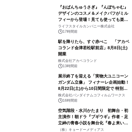
『おぱんちゅうさぎ』『んぽちゃむ』
デザインのコスメ＆メイクパフがミル
フィーから登場！見ても使っても楽し
3
い、ポップでキュートなコレクショ
ライフスタイルカンパニー株式会社
ン。
17時間前
駅を降りたら、すぐ赤べこ 「アカベ
コランド会津若松駅前店」8月8日(土)
開業
4
株式会社アカベコランド
13時間前
展示終了を迎える「実物大ユニコーン
ガンダム立像」 フィナーレ企画始動！
8月22日(土)から10日間限定で 特別映
5
像『UNICORN GUNDAM Statue ―
株式会社バンダイナムコフィルムワークス
BEYOND POSSIBILITY ―』を上映！
16時間前
空気階段・水川かたまり 初舞台・初
主演作！朝ドラ『ブギウギ』作者・足
立紳の青春小説を舞台化『春よ来い、
6
マジで来い』キービジュアル解禁！
（株）キョードーメディアス