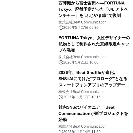
西陣織から富士吉田へ—FORTUNA
Tokyo、廃盤予定だった「04. アドベ
ンチャー」を“ふじやま織”で復刻
株式会社Beat Communication
2026年5月27日 09:30
FORTUNA Tokyo、女性デザイナーの
私物として制作された京織限定キャッ
プを発売
株式会社Beat Communication
2026年5月21日 10:00
2026年、Beat Shuffleが進化。
SNS×AIに向けた“プロローグ”となる
スマートフォンアプリのアップデート
を公開
株式会社Beat Communication
2025年11月17日 10:15
社内SNSのパイオニア、 Beat
Communicationが新プロジェクトを
始動
株式会社Beat Communication
2025年11月14日 11:30