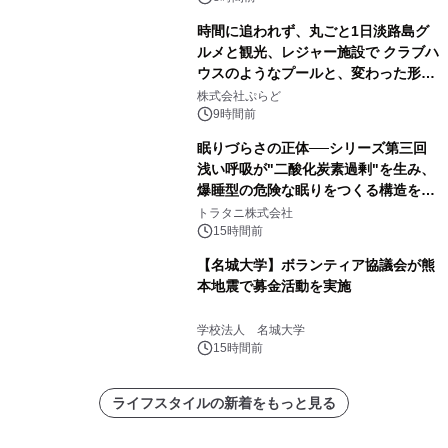
時間に追われず、丸ごと1日淡路島グ
ルメと観光、レジャー施設で クラブハ
ウスのようなプールと、変わった形の
サウナも 「THE BOXY AWAJI」のお
株式会社ぷらど
得な素泊まり連泊プランで
9時間前
眠りづらさの正体──シリーズ第三回
浅い呼吸が"二酸化炭素過剰"を生み、
爆睡型の危険な眠りをつくる構造を解
説
トラタニ株式会社
15時間前
【名城大学】ボランティア協議会が熊
本地震で募金活動を実施
学校法人 名城大学
15時間前
ライフスタイルの新着をもっと見る