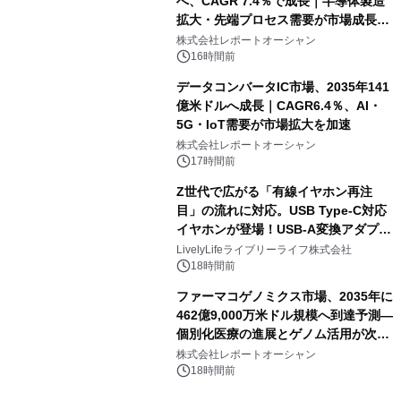
へ、CAGR 7.4％で成長｜半導体製造
拡大・先端プロセス需要が市場成長を
加速
株式会社レポートオーシャン
16時間前
データコンバータIC市場、2035年141
億米ドルへ成長｜CAGR6.4％、AI・
5G・IoT需要が市場拡大を加速
株式会社レポートオーシャン
17時間前
Z世代で広がる「有線イヤホン再注
目」の流れに対応。USB Type-C対応
イヤホンが登場！USB-A変換アダプタ
ー付きでスマホからパソコンまで幅広
LivelyLifeライブリーライフ株式会社
く活用可能
18時間前
ファーマコゲノミクス市場、2035年に
462億9,000万米ドル規模へ到達予測―
個別化医療の進展とゲノム活用が次世
代ヘルスケア投資を加速
株式会社レポートオーシャン
18時間前