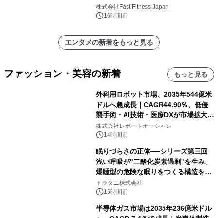
中無休のフィットネスジム＞
株式会社Fast Fitness Japan
16時間前
エンタメの新着をもっと見る
ファッション・美容の新着
もっと見る
外科用ロボット市場、2035年544億米
ドルへ急成長｜CAGR44.90％、低侵
襲手術・AI技術・医療DXが市場拡大を
牽引
株式会社レポートオーシャン
14時間前
眠りづらさの正体──シリーズ第三回
浅い呼吸が"二酸化炭素過剰"を生み、
爆睡型の危険な眠りをつくる構造を解
説
トラタニ株式会社
15時間前
半導体ガス市場は2035年236億米ドル