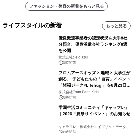
ファッション・美容の新着をもっと見る
ライフスタイルの新着
もっと見る
優良派遣事業者の認定状況を大手8社
分照合、優良派遣会社ランキング6選
を公開
株式会社cielo azul
5時間前
フロムアースキッズ × 地域 × 大学生が
創る、 子どもたちの「自育」イベント
「諸福ジーク×Lifehug」 を8月23日
(日)開催
株式会社From Earth Kids
8時間前
学園生活コミュニティ「キャラフレ」
｜2026『夏祭りイベント』のお知らせ
キャラフレ｜株式会社エイプリル・データ・
デザインズ
8時間前