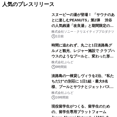
人気のプレスリリース
スヌーピーの湯が登場！ 「サウナのあ
とに楽しむPEANUTS」第2弾 渋谷
の人気銭湯「改良湯」と期間限定のコ
1
ラボレーション サウナイキタイコラ
株式会社ソニー・クリエイティブプロダクツ
ボグッズも発売決定！
1日前
時間に追われず、丸ごと1日淡路島グ
ルメと観光、レジャー施設で クラブハ
ウスのようなプールと、変わった形の
2
サウナも 「THE BOXY AWAJI」のお
株式会社ぷらど
得な素泊まり連泊プランで
9時間前
淡路島の一棟貸しヴィラを2泊、"私た
ちだけ"の別荘に 1日1組・最大8名
様、プールとサウナとジェットバス付
3
きで Villa Mon Temps AWAJIの連泊
株式会社ぷらど
素泊りプラン
16時間前
現役留学生がつくる、留学生のため
の、留学生専用プラットフォーム