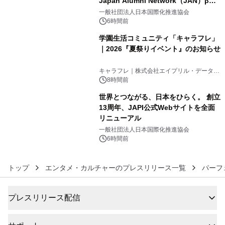
Japan Alumni Network（JAN）β版
4
をリリース
一般社団法人日本国際化推進協会
6時間前
学園生活コミュニティ「キャラフレ」
｜2026『夏祭りイベント』のお知らせ
5
キャラフレ｜株式会社エイプリル・データ・
デザインズ
8時間前
世界とつながる、日本をひらく。 創立
13周年、JAPI公式Webサイトを全面
リニューアル
6
一般社団法人日本国際化推進協会
6時間前
トップ
エンタメ・カルチャーのプレスリリース一覧
パーフ
プレスリリース配信