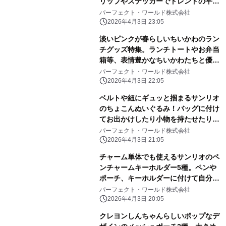
リップやステッカーでトレンドの平成
レトロ感ばっちりです。
パーフェクト・ワールド株式会社
2026年4月3日 23:05
淡いピンクが春らしいちいかわのラン
チグッズ特集。ランチトートやお弁当
箱等、表情豊かなちいかわたちと優し
いピンク色に心和む
パーフェクト・ワールド株式会社
2026年4月3日 22:05
ベルトや紐にギュッと掴まるサンリオ
のちょこんぬいぐるみ！バッグに付け
てお出かけしたり小物を持たせたりと
自由に楽しめる！
パーフェクト・ワールド株式会社
2026年4月3日 21:05
チャーム単体でも使えるサンリオのペ
ンチャームキーホルダー5種。ペンや
ポーチ、キーホルダーに付けて自分だ
けのアレンジしよう
パーフェクト・ワールド株式会社
2026年4月3日 20:05
クレヨンしんちゃんらしいポップなデ