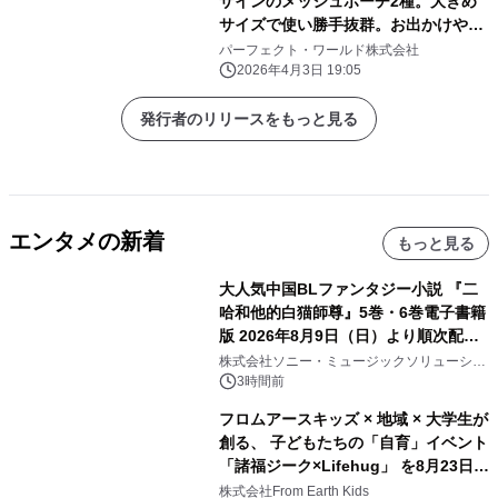
ザインのメッシュポーチ2種。大きめ
サイズで使い勝手抜群。お出かけや旅
行にぜひ！
パーフェクト・ワールド株式会社
2026年4月3日 19:05
発行者のリリースをもっと見る
エンタメの新着
もっと見る
大人気中国BLファンタジー小説 『二
哈和他的白猫師尊』5巻・6巻電子書籍
版 2026年8月9日（日）より順次配信
開始
株式会社ソニー・ミュージックソリューショ
ンズ
3時間前
フロムアースキッズ × 地域 × 大学生が
創る、 子どもたちの「自育」イベント
「諸福ジーク×Lifehug」 を8月23日
(日)開催
株式会社From Earth Kids