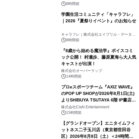
8時間前
学園生活コミュニティ「キャラフレ」
｜2026『夏祭りイベント』のお知らせ
キャラフレ｜株式会社エイプリル・データ・
デザインズ
8時間前
『8歳から始める魔法学』ボイスコミ
ック公開！ 村瀬歩、藤原夏海ら大人気
キャストが出演！
株式会社オーバーラップ
14時間前
プロeスポーツチーム『AXIZ WAVE』
のPOP UP SHOPが2026年8月1日(土)
よりSHIBUYA TSUTAYA 6階 IP書店で
開催決定！！
株式会社ClaN Entertainment
15時間前
【グランドオープン】エニタイムフィ
ットネス二子玉川店（東京都世田谷
区）2026年8月8日（土）＜24時間年