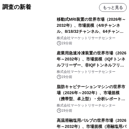
調査の新着
もっと見る
移動式MRI装置の世界市場（2026年～
2032年）、市場規模（4/8チャンネ
ル、8/18/32チャンネル、64チャンネ
ル）・分析レポートを発表
株式会社マーケットリサーチセンター
19分前
産業用急速冷凍装置の世界市場（2026
年～2032年）、市場規模（IQFトンネ
ルフリーザー、非IQFトンネルフリー
ザー、スパイラルフリーザー、プレー
株式会社マーケットリサーチセンター
トフリーザー、その他）・分析レポー
19分前
トを発表
脂肪キャビテーションマシンの世界市
場（2026年～2032年）、市場規模
（携帯型、卓上型）・分析レポートを
発表
株式会社マーケットリサーチセンター
19分前
高温溶融塩用バルブの世界市場（2026
年～2032年）、市場規模（溶融塩用バ