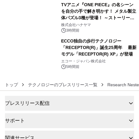
TVアニメ『ONE PIECE』の名シーン
を自分の手で解き明かす！ メタル製立
体パズル3種が登場！ ～ストーリーと
5
ギミックが融合した 大人の体験型パズ
株式会社ハナヤマ
ルが8月7日(金)12時より先行予約受付
3時間前
開始～
ECCO独自の歩行テクノロジー
「RECEPTOR(R)」誕生25周年 最新
モデル「RECEPTOR(R) XP」が登場
6
エコー・ジャパン株式会社
5時間前
トップ
テクノロジーのプレスリリース一覧
Research Nester
プレスリリース配信
サポート
関連サービス