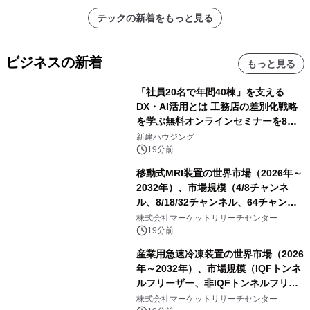
テックの新着をもっと見る
ビジネスの新着
もっと見る
「社員20名で年間40棟」を支える
DX・AI活用とは 工務店の差別化戦略
を学ぶ無料オンラインセミナーを8月
20日に開催
新建ハウジング
19分前
移動式MRI装置の世界市場（2026年～
2032年）、市場規模（4/8チャンネ
ル、8/18/32チャンネル、64チャンネ
ル）・分析レポートを発表
株式会社マーケットリサーチセンター
19分前
産業用急速冷凍装置の世界市場（2026
年～2032年）、市場規模（IQFトンネ
ルフリーザー、非IQFトンネルフリー
ザー、スパイラルフリーザー、プレー
株式会社マーケットリサーチセンター