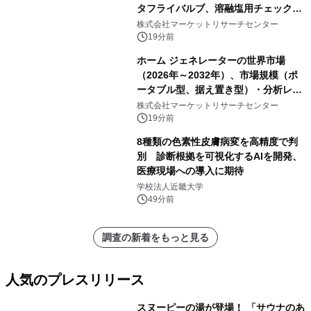
タフライバルブ、溶融塩用チェックバ
ルブ、溶融塩用ゲートバルブ、Y型溶
株式会社マーケットリサーチセンター
融塩用グローブバルブ、電動式溶融塩
19分前
用遮断バルブ）・分析レポートを発表
ホーム ジェネレーターの世界市場
（2026年～2032年）、市場規模（ポ
ータブル型、据え置き型）・分析レポ
ートを発表
株式会社マーケットリサーチセンター
19分前
8種類の色素性皮膚病変を高精度で判
別 診断根拠を可視化するAIを開発、
医療現場への導入に期待
学校法人近畿大学
49分前
調査の新着をもっと見る
人気のプレスリリース
スヌーピーの湯が登場！ 「サウナのあ