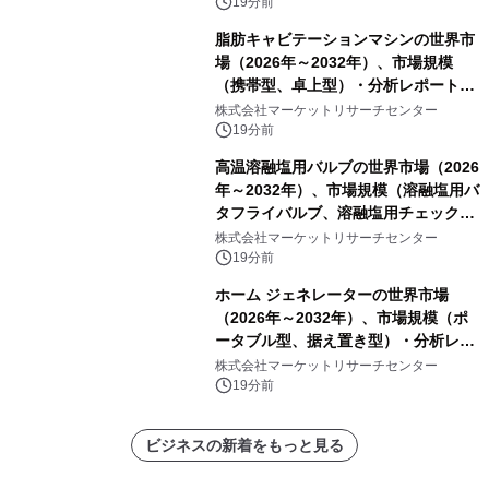
トフリーザー、その他）・分析レポー
19分前
トを発表
脂肪キャビテーションマシンの世界市
場（2026年～2032年）、市場規模
（携帯型、卓上型）・分析レポートを
発表
株式会社マーケットリサーチセンター
19分前
高温溶融塩用バルブの世界市場（2026
年～2032年）、市場規模（溶融塩用バ
タフライバルブ、溶融塩用チェックバ
ルブ、溶融塩用ゲートバルブ、Y型溶
株式会社マーケットリサーチセンター
融塩用グローブバルブ、電動式溶融塩
19分前
用遮断バルブ）・分析レポートを発表
ホーム ジェネレーターの世界市場
（2026年～2032年）、市場規模（ポ
ータブル型、据え置き型）・分析レポ
ートを発表
株式会社マーケットリサーチセンター
19分前
ビジネスの新着をもっと見る