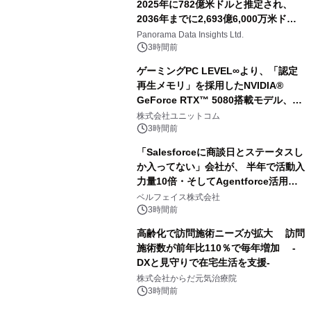
2025年に782億米ドルと推定され、
2036年までに2,693億6,000万米ドル
に達すると予測されており、予測期間
Panorama Data Insights Ltd.
（2026年～2036年）
3時間前
ゲーミングPC LEVEL∞より、「認定
再生メモリ」を採用したNVIDIA®
GeForce RTX™ 5080搭載モデル、
NVIDIA® GeForce RTX™ 5070 Ti搭
株式会社ユニットコム
載モデルを販売開始
3時間前
「Salesforceに商談日とステータスし
か入ってない」会社が、 半年で活動入
力量10倍・そしてAgentforce活用へ
── 敷島住宅×bellSalesAI事例公開
ベルフェイス株式会社
3時間前
高齢化で訪問施術ニーズが拡大 訪問
施術数が前年比110％で毎年増加 -
DXと見守りで在宅生活を支援-
株式会社からだ元気治療院
3時間前