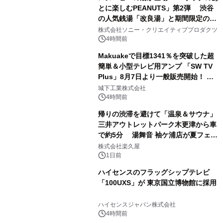
とに楽しむPEANUTS」第2弾 渋谷
の人気銭湯「改良湯」と期間限定のコ
1
ラボレーション サウナイキタイコラ
株式会社ソニー・クリエイティブプロダクツ
ボグッズも発売決定！
4時間前
Makuakeで目標1341％を突破した超
簡単＆小型テレビ用アンプ 「SW TV
Plus」8月7日より一般販売開始！ ケ
2
ーブル1本つなぐだけ、テレビの音が
城下工業株式会社
ぐっと豊かに
4時間前
帰りの渋滞を避けて「温泉＆サウナ」
三井アウトレットパーク木更津から車
で約5分 湯舞音 袖ケ浦店が夏フェア
3
メニューを提供
株式会社楽久屋
1日前
ハイセンスのフラッグシップテレビ
「100UXS」が 東京国立博物館に採用
4
ハイセンスジャパン株式会社
4時間前