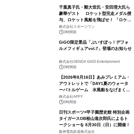
千葉真子氏・鄭大世氏・安田理大氏ら
豪華ゲスト ロケット型完走メダル授
与、ロケット風船を飛ばせ！ 「ロケッ
トマラソン2026」開催
株式会社スポーツワン
3時間前
GiGO限定景品「ぶいすぽっ！デフォ
ルメフィギュアvol.7」登場のお知らせ
株式会社GENDA GiGO Entertainment
3時間前
【2026年8月16日】あみプレミアム・
アウトレットで「DAY1夏のウォータ
ーバトルゲーム 水風船をなげまくろ
う！」を開催
株式会社APPY
5時間前
日刊スポーツ×甲子園歴史館 特別企画
タイガースOB桧山進次郎氏によるト
ークショーを 8月30日（日）に開催！
阪神電気鉄道株式会社