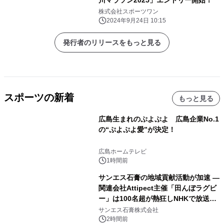
株式会社スポーツワン
2024年9月24日 10:15
発行者のリリースをもっと見る
スポーツの新着
もっと見る
広島生まれのぷよぷよ 広島企業No.1
の“ぷよぷよ愛”が決定！
広島ホームテレビ
1時間前
サンエス石膏の地域貢献活動が加速 ―
関連会社Attipect主催「田んぼラグビ
ー」は100名超が熱狂しNHKで放送さ
れました。
サンエス石膏株式会社
2時間前