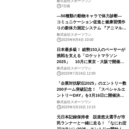
株式会社スポーツワン
7日前
―50種類の動物キャラで体力診断―
コミュニケーション促進と健康習慣作
りの新体力測定システム 『アニマル体
力測定』提供開始
株式会社スポーツワン
2025年9月4日 10:00
日本最多級！ 総勢153人のペーサーが
挑戦を支える「ロケットマラソン
2025」 10月に東京・大阪で開催！
～早割エントリー締切迫る！7月27日
株式会社スポーツワン
まで！～
2025年7月24日 12:00
「企業対抗駅伝2025」のエントリー数
200チーム突破記念！ 「スペシャルエ
ントリーDAY」を3月16日に開催決
定！
株式会社スポーツワン
2025年3月10日 13:15
元日本記録保持者 設楽悠太選手が市
民ランナーと一緒に走る！ 「なにわ淀
川マラソン2025」エントリー開始！