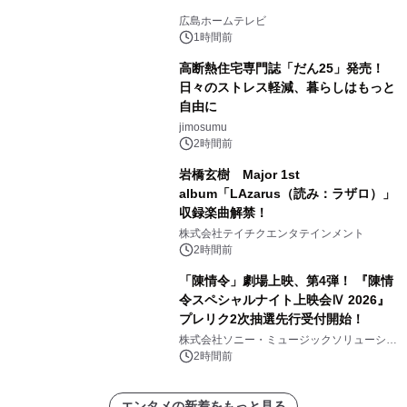
広島ホームテレビ
1時間前
高断熱住宅専門誌「だん25」発売！
日々のストレス軽減、暮らしはもっと
自由に
jimosumu
2時間前
岩橋玄樹 Major 1st
album「LAzarus（読み：ラザロ）」
収録楽曲解禁！
株式会社テイチクエンタテインメント
2時間前
「陳情令」劇場上映、第4弾！ 『陳情
令スペシャルナイト上映会Ⅳ 2026』
プレリク2次抽選先行受付開始！
株式会社ソニー・ミュージックソリューショ
ンズ
2時間前
エンタメの新着をもっと見る