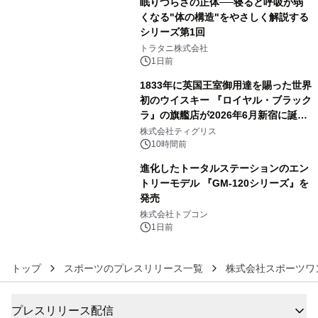
眠りづらさの正体──寝ると呼吸が弱
くなる"体の構造"をやさしく解説する
シリーズ第1回
4
トラタニ株式会社
1日前
1833年に英国王室御用達を賜った世界
初のウイスキー 『ロイヤル・ブラック
ラ』の旗艦店が2026年6月新宿に誕
5
生 バカルディ ジャパンと連携した
株式会社ティグリス
没入型バー「BAR Arca」
10時間前
進化したトータルステーションのエン
トリーモデル 『GM-120シリーズ』を
発売
6
株式会社トプコン
1日前
トップ
スポーツのプレスリリース一覧
株式会社スポーツワ
プレスリリース配信