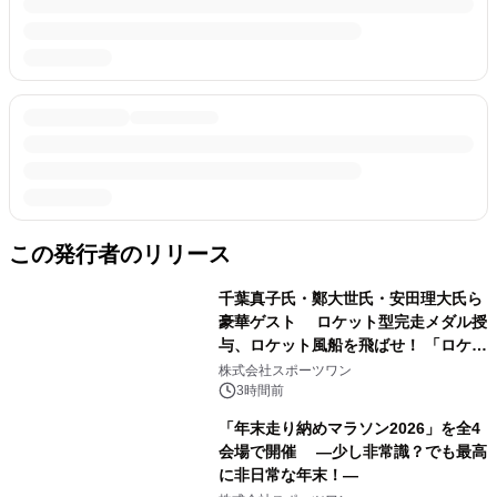
この発行者のリリース
千葉真子氏・鄭大世氏・安田理大氏ら
豪華ゲスト ロケット型完走メダル授
与、ロケット風船を飛ばせ！ 「ロケッ
トマラソン2026」開催
株式会社スポーツワン
3時間前
「年末走り納めマラソン2026」を全4
会場で開催 ―少し非常識？でも最高
に非日常な年末！―