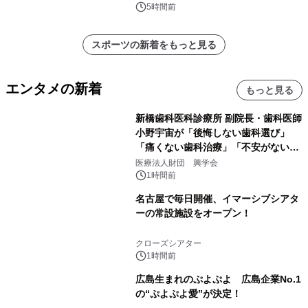
5時間前
スポーツの新着をもっと見る
エンタメの新着
もっと見る
新橋歯科医科診療所 副院長・歯科医師
小野宇宙が「後悔しない歯科選び」
「痛くない歯科治療」「不安がない治
療計画」をテーマに専門監修
医療法人財団 興学会
1時間前
名古屋で毎日開催、イマーシブシアタ
ーの常設施設をオープン！
クローズシアター
1時間前
広島生まれのぷよぷよ 広島企業No.1
の“ぷよぷよ愛”が決定！