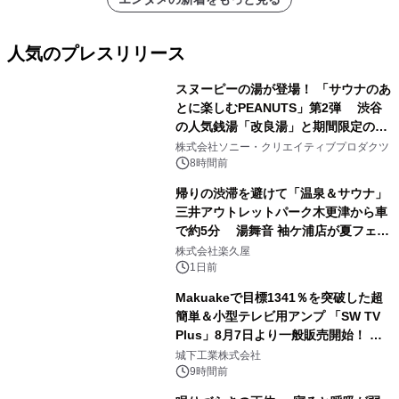
人気のプレスリリース
スヌーピーの湯が登場！ 「サウナのあ
とに楽しむPEANUTS」第2弾 渋谷
の人気銭湯「改良湯」と期間限定のコ
1
ラボレーション サウナイキタイコラ
株式会社ソニー・クリエイティブプロダクツ
ボグッズも発売決定！
8時間前
帰りの渋滞を避けて「温泉＆サウナ」
三井アウトレットパーク木更津から車
で約5分 湯舞音 袖ケ浦店が夏フェア
2
メニューを提供
株式会社楽久屋
1日前
Makuakeで目標1341％を突破した超
簡単＆小型テレビ用アンプ 「SW TV
Plus」8月7日より一般販売開始！ ケ
3
ーブル1本つなぐだけ、テレビの音が
城下工業株式会社
ぐっと豊かに
9時間前