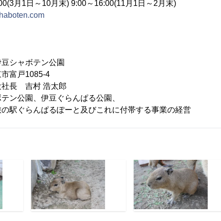
00(3月1日～10月末) 9:00～16:00(11月1日～2月末)
ushaboten.com
豆シャボテン公園
富戸1085-4
社長 吉村 浩太郎
ボテン公園、伊豆ぐらんぱる公園、
らんぱるぽーと及びこれに付帯する事業の経営