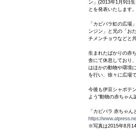
ン」(2013年1月9
とを発表いたします
「カピバラ虹の広場」
ンジン」と兄の「お
チメンチョウなどと
生まれたばかりの赤
舎にて休息しており
はほかの動物や環境
を行い、徐々に広場
今後も伊豆シャボテ
よう“動物の赤ちゃん
「カピバラ 赤ちゃん
https://www.atpress.n
※写真は2015年8月