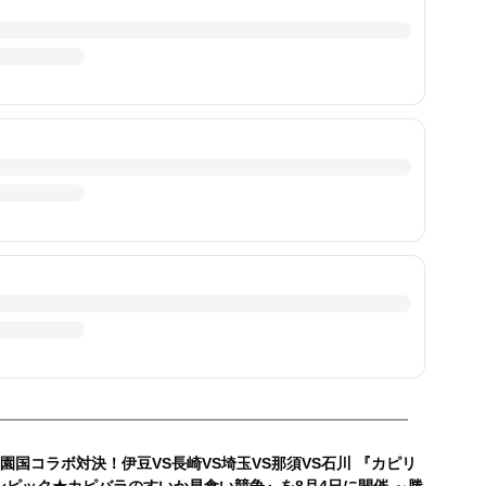
5園国コラボ対決！伊豆VS長崎VS埼玉VS那須VS石川 『カピリ