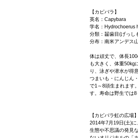
【カピバラ】
英名：Capybara
学名：Hydrochoerus hy
分類：齧歯目(げっし
分布：南米アンデス
体は頑丈で、体長10
も大きく、体重50k
り、泳ぎや潜水が得
つまいも・にんじん
で1～8頭生まれます
す。寿命は野生では8
【カピバラ虹の広場
2014年7月19日
生態や不思議の発見
ないオリジナルの「