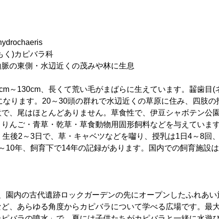
drochaeris
もく)カピバラ科
山脈の東側・水辺近くの茂みや林に生息
0cm～130cm、長くて荒い毛がまばらに生えています。齧歯目(
gになります。20～30頭の群れで水辺近くの草原に住み、四肢
意で、尾はほとんどありません。草食性で、伊豆シャボテン公
・りんご・青草・乾草・草食動物用固形飼料などを与えています
。生後2～3日で、草・キャベツなどを囓り、授乳は1日4～8回
～10年、飼育下で14年の記録があります。国内での飼育施設は
】
(土)に、園内の古代遺跡ロックガーデンの先にオープンしたふれあ
など、あらゆる角度からカピバラについて学べる広場です。最
カピバラの噴水」で、夏には子供たちがカピバラと一緒に水遊