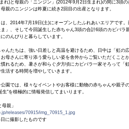
日生まれ)と母親の「ニンジン」(2012年9月2日生まれ)の間に3
。母親のニンジンは昨夏に続き2回目の出産となります。
は、2014年7月19日(土)にオープンしたふれあいエリアです
たま」、そして今回誕生した赤ちゃん3頭の合計6頭のカピバラ
共にのんびりと暮らしています。
ちゃんたちは、強い日差しと高温を避けるため、日中は「虹の
、お母さんに寄り添う愛らしい姿を舎外からご覧いただくこと
に慣れるため、暑さが和らぐ夕方頃にカピバラ一家そろって「
で生活する時間を増やしていきます。
ン公園では、様々なイベントやお客様に動物の赤ちゃんや親子
誕生”を積極的に情報発信してまいります。
と母親」
e.jp/releases/70915/img_70915_1.jpg
14日に撮影したものです