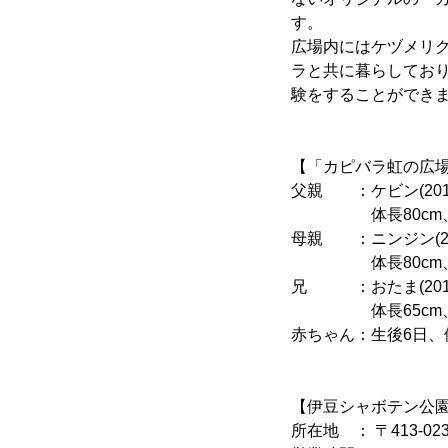
す。
広場内にはケヅメリ
ラと共に暮らしてお
験をすることができ
【「カピバラ虹の広
父親 ：ケビン(201
体長80cm、体
母親 ：ニンジン(20
体長80cm、体
兄 ：おたま(201
体長65cm、体
赤ちゃん：生後6日、体
【伊豆シャボテン公
所在地 ： 〒413-02