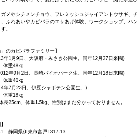
クガメやシチメンチョウ、フレミッシュジャイアントウサギ、
り、ふれあいやカピバラのエサあげ体験、ワークショップ、ハ
ます。
場」のカピバラファミリー】
3年1月9日、大阪府・みさき公園生。同年12月27日来園)
重48kg
12年9月2日、長崎バイオパーク生。同年12月18日来園)
重40kg
4年7月23日、伊豆シャボテン公園生。)
重18kg
長25cm、体重1.5kg、性別はまだ分かっておりません。
園】
31 静岡県伊東市富戸1317-13