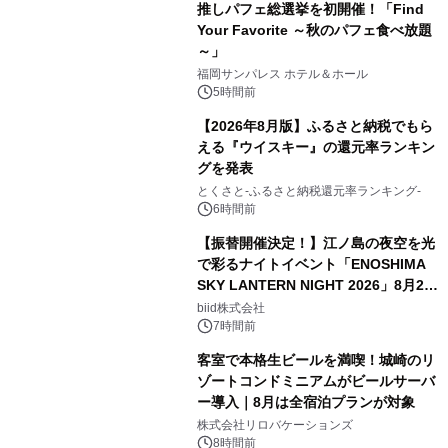
推しパフェ総選挙を初開催！「Find
Your Favorite ～秋のパフェ食べ放題
～」
福岡サンパレス ホテル＆ホール
5時間前
【2026年8月版】ふるさと納税でもら
える『ウイスキー』の還元率ランキン
グを発表
とくさと-ふるさと納税還元率ランキング-
6時間前
【振替開催決定！】江ノ島の夜空を光
で彩るナイトイベント「ENOSHIMA
SKY LANTERN NIGHT 2026」8月22
日(土)振替開催＆受付スタート！
biid株式会社
7時間前
客室で本格生ビールを満喫！城崎のリ
ゾートコンドミニアムがビールサーバ
ー導入｜8月は全宿泊プランが対象
株式会社リロバケーションズ
8時間前