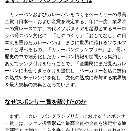
カレーパンおよびカレーパンをつくるベーカリーの最高
金賞（日本一）および金賞を決定する、年に一度、業界唯
一の賞レースです。古代メソポタミアを起源とするヨーロ
ッパ発のパン文化に、「ものづくり」「おもてなし」の日
本流を重ねたカレーパンは、まさに世界に誇れるソウルフ
ードと呼べるもの。「カレーパングランプリ®️」は、長い
歴史の中で細分化したカレーパン情報を世間から集約し、
あえてランク付けを行うことで、「全国民にまだ見ぬカレ
ーパンに出会うきっかけを提供し、ベーカリー各店に技術
の熟成やチャレンジを促し、文化の熟成に寄与する業界初
＆最大規模の祭典となっています。
なぜスポンサー賞を設けたのか
まず、「カレーパングランプリ®️」における「スポンサ
ー賞」は、ファン投票形式で最高金賞や金賞を決定する通
常部門とは別に、自ら名乗りを上げたベーカリーそれぞれ