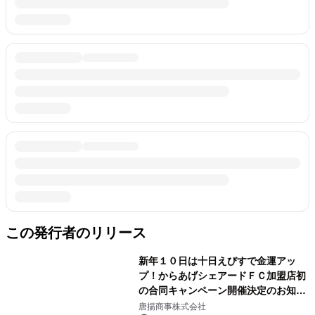
この発行者のリリース
新年１０日は十日えびすで金運アッ
プ！からあげシェアードＦＣ加盟店初
の合同キャンペーン開催決定のお知ら
せ
唐揚商事株式会社