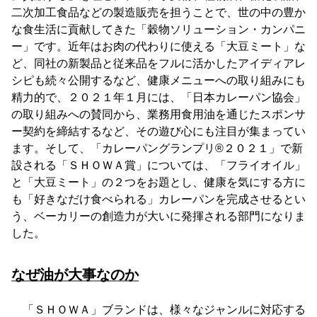
二次加工食品などの製造販売を担うことで、世の中の豊か
な食生活に貢献してきた「穀物ソリューション・カンパニ
ー」です。近年はお肉の代わりに使える「大豆ミート」な
ど、同社の新製品と従来品をフルに活かしたアイディアレ
シピも続々公開するなど、健康メニューへの取り組みにも
精力的で、２０２１年１月には、「日本カレーパン協会」
の取り組みへの賛同から、業務用食用油を通じたスポンサ
ー契約を締結するなど、その遊び心にも注目が集まってい
ます。そして、「カレーパングランプリ®２０２１」で新
設される「ＳＨＯＷＡ賞」については、「フライオイル」
と「大豆ミート」の２つをお題とし、健康を気にする方に
も「好きなだけ食べられる」カレーパンを完成させるとい
う、ベーカリーの創造力が大いに発揮される部門になりま
した。
なぜ油が大事なのか
「ＳＨＯＷＡ」ブランドは、様々なジャンルに対応する