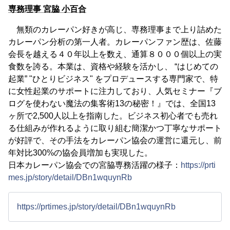
専務理事 宮脇 小百合
無類のカレーパン好きが高じ、専務理事まで上り詰めた
カレーパン分析の第一人者。カレーパンファン歴は、佐藤
会長を越える４０年以上を数え、通算８０００個以上の実
食数を誇る。本業は、資格や経験を活かし、 “はじめての
起業” "ひとりビジネス" をプロデュースする専門家で、特
に女性起業のサポートに注力しており、人気セミナー『ブ
ログを使わない魔法の集客術13の秘密！』では、全国13
ヶ所で2,500人以上を指南した。ビジネス初心者でも売れ
る仕組みが作れるように取り組む簡潔かつ丁寧なサポート
が好評で、その手法をカレーパン協会の運営に還元し、前
年対比300%の協会員増加も実現した。
日本カレーパン協会での宮脇専務活躍の様子：
https://prti
mes.jp/story/detail/DBn1wquynRb
https://prtimes.jp/story/detail/DBn1wquynRb