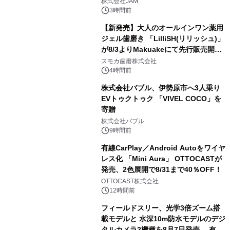
GR 4車種の FUNBOO(ミニカー)付き
株式会社JAM
メニューが展開されます
3時間前
【新発売】大人のオールインワン薬用
ジェル歯磨き 「LilliSH(リリッシュ)」
が8/3よりMakuakeにて先行販売開
3
始！
スモカ歯磨株式会社
4時間前
株式会社バブル、伊勢原市へ3人乗り
EVトゥクトゥク 「VIVEL COCO」を
寄贈
4
株式会社バブル
9時間前
有線CarPlay／Android Autoをワイヤ
レス化 「Mini Aura」 OTTOCASTが
発売、2色展開で8/31まで40％OFF！
5
OTTOCAST株式会社
12時間前
フィールドスリー、光学3倍ズーム搭
載モデルと 水深10m防水モデルのデジ
タルカメラ2機種を8月7日発売 有効