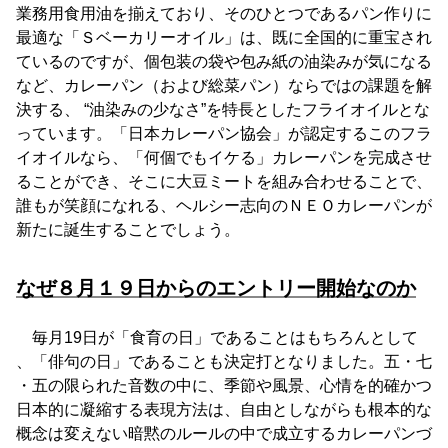
業務用食用油を揃えており、そのひとつであるパン作りに
最適な「Ｓベーカリーオイル」は、既に全国的に重宝され
ているのですが、個包装の袋や包み紙の油染みが気になる
など、カレーパン（および総菜パン）ならではの課題を解
決する、 “油染みの少なさ”を特長としたフライオイルとな
っています。「日本カレーパン協会」が認定するこのフラ
イオイルなら、「何個でもイケる」カレーパンを完成させ
ることができ、そこに大豆ミートを組み合わせることで、
誰もが笑顔になれる、ヘルシー志向のＮＥＯカレーパンが
新たに誕生することでしょう。
なぜ８月１９日からのエントリー開始なのか
毎月19日が「食育の日」であることはもちろんとして
、「俳句の日」であることも決定打となりました。五・七
・五の限られた音数の中に、季節や風景、心情を的確かつ
日本的に凝縮する表現方法は、自由としながらも根本的な
概念は変えない暗黙のルールの中で成立するカレーパンづ