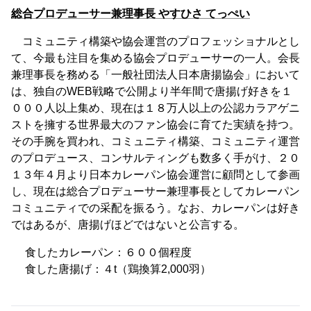
総合プロデューサー兼理事長 やすひさ てっぺい
コミュニティ構築や協会運営のプロフェッショナルとし
て、今最も注目を集める協会プロデューサーの一人。会長
兼理事長を務める「一般社団法人日本唐揚協会」において
は、独自のWEB戦略で公開より半年間で唐揚げ好きを１
０００人以上集め、現在は１８万人以上の公認カラアゲニ
ストを擁する世界最大のファン協会に育てた実績を持つ。
その手腕を買われ、コミュニティ構築、コミュニティ運営
のプロデュース、コンサルティングも数多く手がけ、２０
１３年４月より日本カレーパン協会運営に顧問として参画
し、現在は総合プロデューサー兼理事長としてカレーパン
コミュニティでの采配を振るう。なお、カレーパンは好き
ではあるが、唐揚げほどではないと公言する。
食したカレーパン：６００個程度
食した唐揚げ：４t（鶏換算2,000羽）