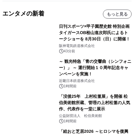
エンタメの新着
もっと見る
日刊スポーツ×甲子園歴史館 特別企画
タイガースOB桧山進次郎氏によるト
ークショーを 8月30日（日）に開催！
阪神電気鉄道株式会社
43分前
～ 観光特急「青の交響曲（シンフォニ
ー）」 ～ 運行開始１０周年記念キャ
ンペーンを実施！
近畿日本鉄道株式会社
1時間前
「没後25年 上村松篁展」を開催 松
伯美術館所蔵、管理の上村松篁の人気
作、代表作を一堂に展示
公益財団法人 松伯美術館
1時間前
「絵おと芝居2026 ～ヒロシマを復興