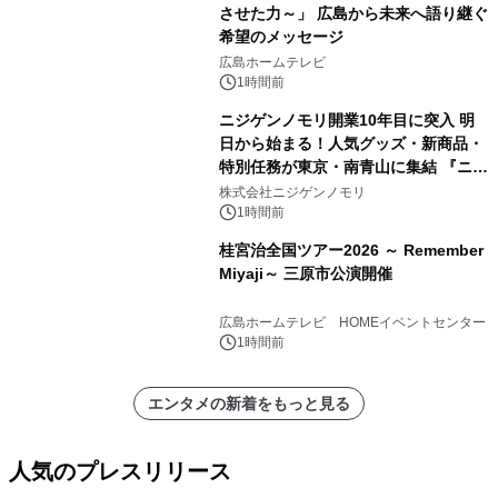
させた力～」 広島から未来へ語り継ぐ
希望のメッセージ
広島ホームテレビ
1時間前
ニジゲンノモリ開業10年目に突入 明
日から始まる！人気グッズ・新商品・
特別任務が東京・南青山に集結 『ニジ
ゲンノモリ POPUPストア in Annex
株式会社ニジゲンノモリ
Aoyama』
1時間前
桂宮治全国ツアー2026 ～ Remember
Miyaji～ 三原市公演開催
広島ホームテレビ HOMEイベントセンター
1時間前
エンタメの新着をもっと見る
人気のプレスリリース