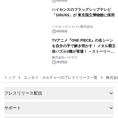
5時間前
ハイセンスのフラッグシップテレビ
「100UXS」が 東京国立博物館に採用
5
ハイセンスジャパン株式会社
4時間前
TVアニメ『ONE PIECE』の名シーン
を自分の手で解き明かす！ メタル製立
体パズル3種が登場！ ～ストーリーと
6
ギミックが融合した 大人の体験型パズ
株式会社ハナヤマ
ルが8月7日(金)12時より先行予約受付
3時間前
開始～
トップ
エンタメ・カルチャーのプレスリリース一覧
株式会
プレスリリース配信
サポート