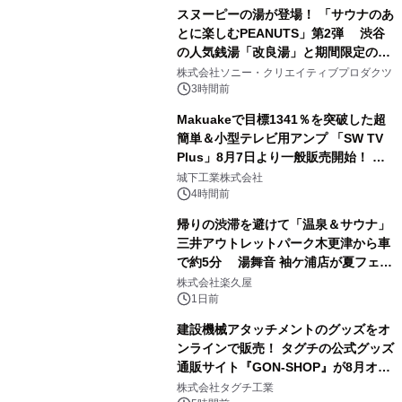
スヌーピーの湯が登場！ 「サウナのあ
とに楽しむPEANUTS」第2弾 渋谷
の人気銭湯「改良湯」と期間限定のコ
1
ラボレーション サウナイキタイコラ
株式会社ソニー・クリエイティブプロダクツ
ボグッズも発売決定！
3時間前
Makuakeで目標1341％を突破した超
簡単＆小型テレビ用アンプ 「SW TV
Plus」8月7日より一般販売開始！ ケ
2
ーブル1本つなぐだけ、テレビの音が
城下工業株式会社
ぐっと豊かに
4時間前
帰りの渋滞を避けて「温泉＆サウナ」
三井アウトレットパーク木更津から車
で約5分 湯舞音 袖ケ浦店が夏フェア
3
メニューを提供
株式会社楽久屋
1日前
建設機械アタッチメントのグッズをオ
ンラインで販売！ タグチの公式グッズ
通販サイト『GON-SHOP』が8月オー
4
プン
株式会社タグチ工業