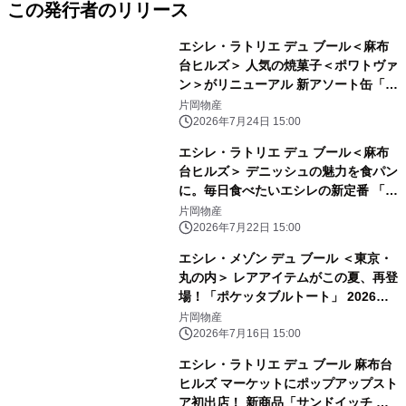
この発行者のリリース
エシレ・ラトリエ デュ ブール＜麻布
台ヒルズ＞ 人気の焼菓子＜ポワトヴァ
ン＞がリニューアル 新アソート缶「サ
ブレ トロワ」含む焼菓子ラインアップ
片岡物産
が刷新
2026年7月24日 15:00
エシレ・ラトリエ デュ ブール＜麻布
台ヒルズ＞ デニッシュの魅力を食パン
に。毎日食べたいエシレの新定番 「パ
ン・ダノワ・エシレ」2026年7月29日
片岡物産
（水）新発売
2026年7月22日 15:00
エシレ・メゾン デュ ブール ＜東京・
丸の内＞ レアアイテムがこの夏、再登
場！「ポケッタブルトート」 2026年7
月18日（土）～数量限定販売
片岡物産
2026年7月16日 15:00
エシレ・ラトリエ デュ ブール 麻布台
ヒルズ マーケットにポップアップスト
ア初出店！ 新商品「サンドイッチ ク