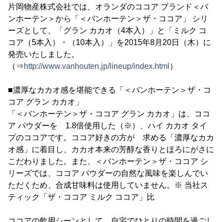
片岡物産株式会社では、オランダのココア ブランド＜バ
ンホーテン＞から「＜バンホーテン＞ザ・ココア」 シリ
ーズとして、「グラン カカオ（4本入）」と「ミルク コ
コア（5本入）・（10本入）」を2015年8月20日（木）に
発売いたしました。
（⇒
http://www.vanhouten.jp/lineup/index.html
）
■濃厚なカカオ感を堪能できる「＜バンホーテン＞ザ・コ
コア グラン カカオ」
「＜バンホーテン＞ザ・ココア グラン カカオ」は、ココ
ア パウダーを 1.8倍使用した（※）、ハイ カカオ タイ
プのココアです。ココア好きの方が 求める「濃厚なカカ
オ感」に着目し、カカオ本来の芳醇な香りとほろにがさに
こだわりました。また、＜バンホーテン＞ザ・ココア シ
リーズでは、ココア パウダーの自然な風味を楽しんでい
ただくため、合成甘味料は使用していません。※ 当社ス
ティック「ザ・ココア ミルク ココア」比
ココアの飲用シーンとして、自宅でひとりの時間を過ごし