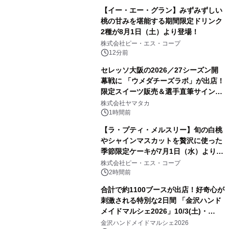
【イー・エー・グラン】みずみずしい
桃の甘みを堪能する期間限定ドリンク
2種が8月1日（土）より登場！
株式会社ピー・エス・コープ
12分前
セレッソ大阪の2026／27シーズン開
幕戦に 「ウメダチーズラボ」が出店！
限定スイーツ販売＆選手直筆サイング
ッズが当たる抽選会を 8月8日に開催
株式会社ヤマタカ
1時間前
【ラ・プティ・メルスリー】旬の白桃
やシャインマスカットを贅沢に使った
季節限定ケーキが7月1日（水）より順
次登場！
株式会社ピー・エス・コープ
2時間前
合計で約1100ブースが出店！好奇心が
刺激される特別な2日間 「金沢ハンド
メイドマルシェ2026」10/3(土)・
10/4(日)開催
金沢ハンドメイドマルシェ2026