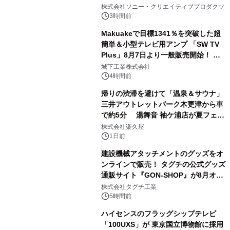
1
ラボレーション サウナイキタイコラ
株式会社ソニー・クリエイティブプロダクツ
ボグッズも発売決定！
3時間前
Makuakeで目標1341％を突破した超
簡単＆小型テレビ用アンプ 「SW TV
Plus」8月7日より一般販売開始！ ケ
2
ーブル1本つなぐだけ、テレビの音が
城下工業株式会社
ぐっと豊かに
4時間前
帰りの渋滞を避けて「温泉＆サウナ」
三井アウトレットパーク木更津から車
で約5分 湯舞音 袖ケ浦店が夏フェア
3
メニューを提供
株式会社楽久屋
1日前
建設機械アタッチメントのグッズをオ
ンラインで販売！ タグチの公式グッズ
通販サイト『GON-SHOP』が8月オー
4
プン
株式会社タグチ工業
5時間前
ハイセンスのフラッグシップテレビ
「100UXS」が 東京国立博物館に採用