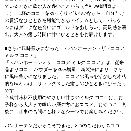
ているときに飲む人が多いことから（当社web調査よ
り）、1杯のココアをゆっくりと味わいながら、自分だけ
の贅沢なひとときを堪能できるアイテムとして、パッケー
ジにはダークな色合いにゴールドをあしらい、高級感を演
出。大人の癒し時間に甘いひとときをお届けします。
■さらに風味豊かになった「＜バンホーテン＞ザ・ココア
ミルク ココア」
「＜バンホーテン＞ザ・ココア ミルク ココア」は、従来
品よりココア パウダーを20%増量。新製法により、さら
に風味豊かになりました。 ココアの風味を活かした本格
的な味わいは、リラックスした癒しのひとときにぴったり
です。
合成甘味料不使用のやさしい甘さのミルク ココアは、お
子様から大人まで幅広い層の方におススメ。おやつに、食
後に、仕事の合間にと様々なシーンでお楽しみください。
バンホーテンだからこそできた、2つのこだわりのココ