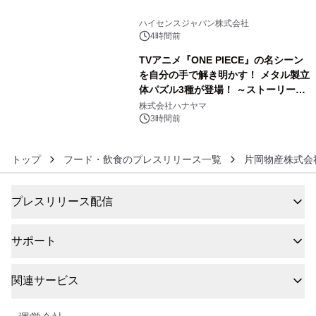
5
ハイセンスジャパン株式会社
4時間前
TVアニメ『ONE PIECE』の名シーン
を自分の手で解き明かす！ メタル製立
体パズル3種が登場！ ～ストーリーと
6
ギミックが融合した 大人の体験型パズ
株式会社ハナヤマ
ルが8月7日(金)12時より先行予約受付
3時間前
開始～
トップ
フード・飲食のプレスリリース一覧
片岡物産株式会
プレスリリース配信
サポート
関連サービス