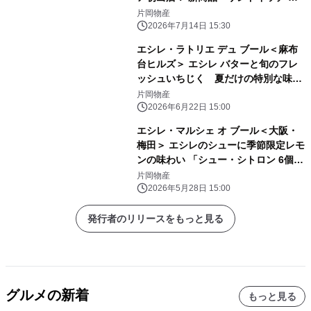
ロワッサン ぺシュ・メルバ」を先行発
片岡物産
売
2026年7月14日 15:30
エシレ・ラトリエ デュ ブール＜麻布
台ヒルズ＞ エシレ バターと旬のフレ
ッシュいちじく 夏だけの特別な味わ
い 「サンドイッチ クロワッサン フィ
片岡物産
グ・フレッシュ・エ・クーリ・フラン
2026年6月22日 15:00
ボワーズ」今年も登場
エシレ・マルシェ オ ブール＜大阪・
梅田＞ エシレのシューに季節限定レモ
ンの味わい 「シュー・シトロン 6個
入」新発売
片岡物産
2026年5月28日 15:00
発行者のリリースをもっと見る
グルメの新着
もっと見る