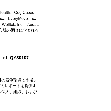
 Health、Cog Cubed、
c.、EveryMove, Inc.
、Welltok, Inc.、Audac
ション市場の調査に含まれる
rt_id=QY30107
今日の競争環境で市場シ
質のレポートを提供す
いる個人、組織、および