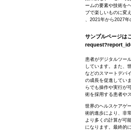
ームの要素や技術を
ブで楽しいものに変
、2021年から202
サンプルページはこちら @ h
request?report_i
患者がデジタルツー
しています。また、
などのスマートデバ
の成長を促進してい
らでも操作や実行が
術を採用する患者や
世界のヘルスケアゲー
術的進歩により、非常
より多くの計算が可
になります。最終的に