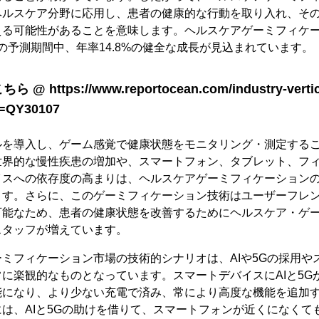
ヘルスケア分野に応用し、患者の健康的な行動を取り入れ、そ
える可能性があることを意味します。ヘルスケアゲーミフィケ
7年の予測期間中、年率14.8%の健全な成長が見込まれています。
ttps://www.reportocean.com/industry-vertica
d=QY30107
ルを導入し、ゲーム感覚で健康状態をモニタリング・測定する
世界的な慢性疾患の増加や、スマートフォン、タブレット、フ
イスへの依存度の高まりは、ヘルスケアゲーミフィケーション
ます。さらに、このゲーミフィケーション技術はユーザーフレ
可能なため、患者の健康状態を改善するためにヘルスケア・ゲ
スタッフが増えています。
ミフィケーション市場の技術的シナリオは、AIや5Gの採用や
に楽観的なものとなっています。スマートデバイスにAIと5G
能になり、より少ない充電で済み、常により高度な機能を追加
は、AIと5Gの助けを借りて、スマートフォンが近くになくて