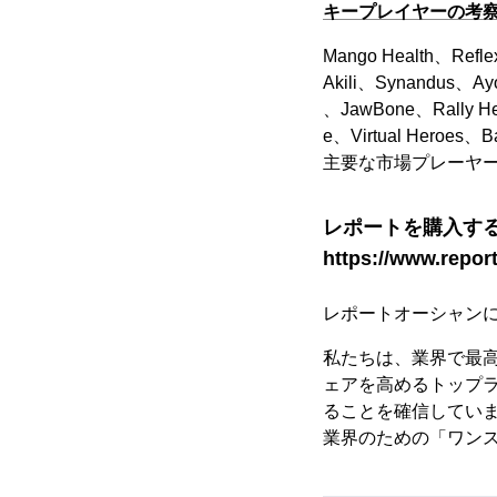
キープレイヤーの考
Mango Health、Refl
Akili、Synandus、Ayog
、JawBone、Rally Healt
e、Virtual He
主要な市場プレーヤ
レポートを購入す
https://www.repor
レポートオーシャン
私たちは、業界で最高の
ェアを高めるトップ
ることを確信しています
業界のための「ワン