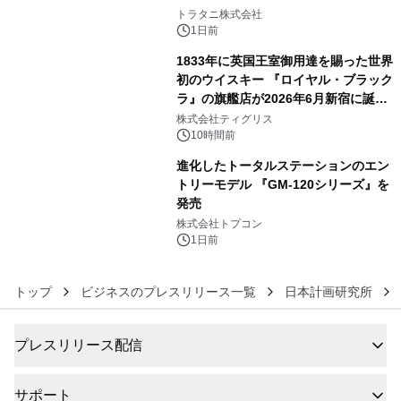
4
トラタニ株式会社
1日前
1833年に英国王室御用達を賜った世界
初のウイスキー 『ロイヤル・ブラック
ラ』の旗艦店が2026年6月新宿に誕
5
生 バカルディ ジャパンと連携した
株式会社ティグリス
没入型バー「BAR Arca」
10時間前
進化したトータルステーションのエン
トリーモデル 『GM-120シリーズ』を
発売
6
株式会社トプコン
1日前
トップ
ビジネスのプレスリリース一覧
日本計画研究所
プレスリリース配信
サポート