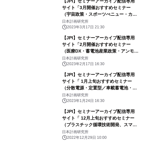
【JPI】セミナーアーカイブ配信専用
サイト「3月開催おすすめセミナー
（宇宙政策・スポーツべニュー・カー
ボンニュートラル戦略）」のご案内
日本計画研究所
2023年3月17日 21:30
【JPI】セミナーアーカイブ配信専用
サイト「2月開催おすすめセミナー
（医療DX・蓄電池産業政策・アンモニ
ア利用）」のご案内
日本計画研究所
2023年2月17日 16:30
【JPI】セミナーアーカイブ配信専用
サイト「 1月上旬おすすめセミナー
（分散電源・定置型／車載蓄電池・洋
上風力発電の誘致）」のご案内
日本計画研究所
2023年1月24日 16:30
【JPI】セミナーアーカイブ配信専用
サイト「 12月上旬おすすめセミナー
（プラスチック循環技術開発、スマー
ト保安、BIM）」のご案内
日本計画研究所
2022年12月29日 10:00