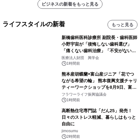
ビジネスの新着をもっと見る
ライフスタイルの新着
もっと見る
新橋歯科医科診療所 副院長・歯科医師
小野宇宙が「後悔しない歯科選び」
「痛くない歯科治療」「不安がない治
療計画」をテーマに専門監修
医療法人財団 興学会
1時間前
熊本産胡蝶蘭×富山産ジニア「花でつ
ながる希望の輪」 熊本復興支援チャリ
ティーワークショップを8月9日、富
山・射水で開催
フラワーライフ振興協議会
1時間前
高断熱住宅専門誌「だん25」発売！
日々のストレス軽減、暮らしはもっと
自由に
jimosumu
2時間前