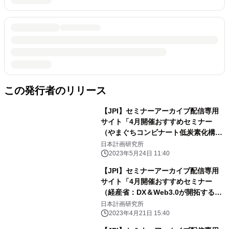
この発行者のリリース
【JPI】セミナーアーカイブ配信専用
サイト「4月開催おすすめセミナー
（やまぐちコンビナート低炭素化構
想、商船三井のLNG・LNG船事業、再
日本計画研究所
エネ発電事業・投資の最前線）」のご
2023年5月24日 11:40
案内
【JPI】セミナーアーカイブ配信専用
サイト「4月開催おすすめセミナー
（経産省：DX＆Web3.0が開拓するス
ポーツ産業、関西電力の電力ビジネス
日本計画研究所
展望、日本の宇宙ビジネス展望）」の
2023年4月21日 15:40
ご案内