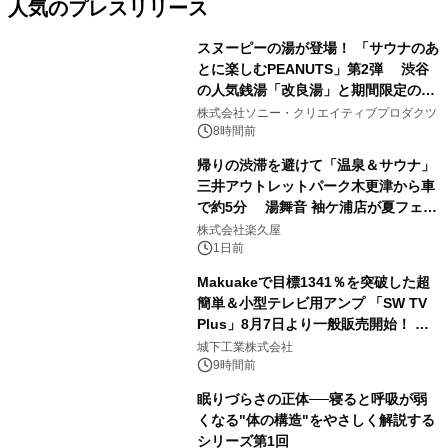
人気のプレスリリース
スヌーピーの湯が登場！ 「サウナのあ
とに楽しむPEANUTS」第2弾 渋谷
の人気銭湯「改良湯」と期間限定のコ
1
ラボレーション サウナイキタイコラ
株式会社ソニー・クリエイティブプロダクツ
ボグッズも発売決定！
8時間前
帰りの渋滞を避けて「温泉＆サウナ」
三井アウトレットパーク木更津から車
で約5分 湯舞音 袖ケ浦店が夏フェア
2
メニューを提供
株式会社楽久屋
1日前
Makuakeで目標1341％を突破した超
簡単＆小型テレビ用アンプ 「SW TV
Plus」8月7日より一般販売開始！ ケ
3
ーブル1本つなぐだけ、テレビの音が
城下工業株式会社
ぐっと豊かに
9時間前
眠りづらさの正体──寝ると呼吸が弱
くなる"体の構造"をやさしく解説する
シリーズ第1回