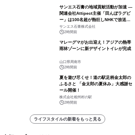
サンエス石膏の地域貢献活動が加速 ―
関連会社Attipect主催「田んぼラグビ
ー」は100名超が熱狂しNHKで放送さ
れました。
サンエス石膏株式会社
2時間前
マレーグマがお出迎え！アジアの熱帯
雨林ゾーンに新デザイントイレが完成
山口県周南市
2時間前
夏を遊び尽くせ！道の駅足柄金太郎の
ふるさと 「金太郎の夏休み」大感謝セ
ール開催！
株式会社相州村の駅
2時間前
ライフスタイルの新着をもっと見る