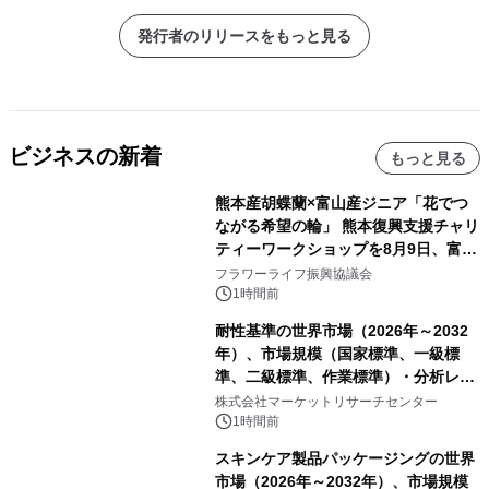
発行者のリリースをもっと見る
ビジネスの新着
もっと見る
熊本産胡蝶蘭×富山産ジニア「花でつ
ながる希望の輪」 熊本復興支援チャリ
ティーワークショップを8月9日、富
山・射水で開催
フラワーライフ振興協議会
1時間前
耐性基準の世界市場（2026年～2032
年）、市場規模（国家標準、一級標
準、二級標準、作業標準）・分析レポ
ートを発表
株式会社マーケットリサーチセンター
1時間前
スキンケア製品パッケージングの世界
市場（2026年～2032年）、市場規模