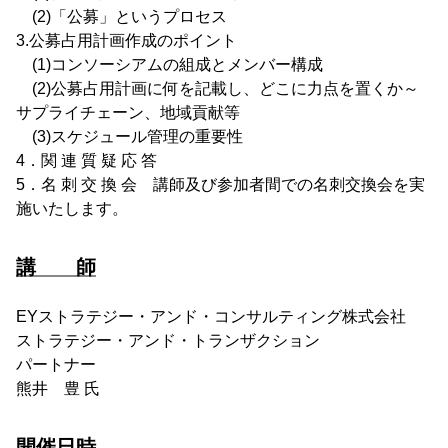
(2)「公募」というプロセス
3.公募占用計画作成のポイント
(1)コンソーシアムの組成とメンバー構成
(2)公募占用計画に何を記載し、どこに力点を置くか～
サプライチェーン、地域貢献等
(3)スケジュール管理の重要性
4．関 連 質 疑 応 答
5．名 刺 交 換 会 講師及び参加者間での名刺交換会を実
施いたします。
講 師
EYストラテジー・アンド・コンサルティング株式会社
ストラテジー・アンド・トランザクション
パートナー
熊井 豊 氏
開催日時