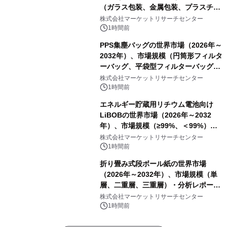
（ガラス包装、金属包装、プラスチッ
ク包装、その他）・分析レポートを発
株式会社マーケットリサーチセンター
表
1時間前
PPS集塵バッグの世界市場（2026年～
2032年）、市場規模（円筒形フィルタ
ーバッグ、平袋型フィルターバッグ、
プリーツフィルターバッグ、その
株式会社マーケットリサーチセンター
他）・分析レポートを発表
1時間前
エネルギー貯蔵用リチウム電池向け
LiBOBの世界市場（2026年～2032
年）、市場規模（≥99%、＜99%）・
分析レポートを発表
株式会社マーケットリサーチセンター
1時間前
折り畳み式段ボール紙の世界市場
（2026年～2032年）、市場規模（単
層、二重層、三重層）・分析レポート
を発表
株式会社マーケットリサーチセンター
1時間前