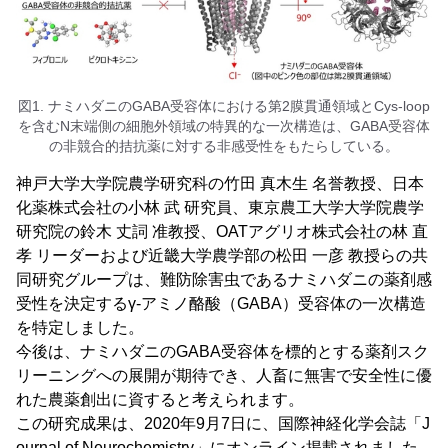
図1. ナミハダニのGABA受容体における第2膜貫通領域とCys-loop
を含むN末端側の細胞外領域の特異的な一次構造は、GABA受容体
の非競合的拮抗薬に対する非感受性をもたらしている。
神戸大学大学院農学研究科の竹田 真木生 名誉教授、日本
化薬株式会社の小林 武 研究員、東京農工大学大学院農学
研究院の鈴木 丈詞 准教授、OATアグリオ株式会社の林 直
孝 リーダーおよび近畿大学農学部の松田 一彦 教授らの共
同研究グループは、難防除害虫であるナミハダニの薬剤感
受性を決定するγ-アミノ酪酸（GABA）受容体の一次構造
を特定しました。
今後は、ナミハダニのGABA受容体を標的とする薬剤スク
リーニングへの展開が期待でき、人畜に無害で安全性に優
れた農薬創出に資すると考えられます。
この研究成果は、2020年9月7日に、国際神経化学会誌「J
ournal of Neurochemistry」にオンライン掲載されました