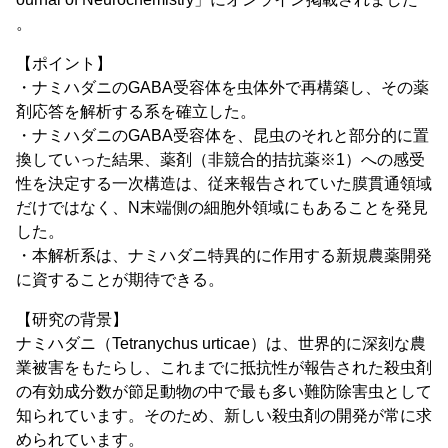
。
【ポイント】
・ナミハダニのGABA受容体を虫体外で再構築し、その薬
剤応答を解析する系を確立した。
・ナミハダニのGABA受容体を、昆虫のそれと部分的に置
換していった結果、薬剤（非競合的拮抗薬※1）への感受
性を決定する一次構造は、従来報告されていた膜貫通領域
だけではなく、N末端側の細胞外領域にもあることを発見
した。
・本解析系は、ナミハダニ特異的に作用する新規農薬開発
に資することが期待できる。
【研究の背景】
ナミハダニ（Tetranychus urticae）は、世界的に深刻な農
業被害をもたらし、これまでに抵抗性が報告された殺虫剤
の有効成分数が節足動物の中で最も多い難防除害虫として
知られています。そのため、新しい殺虫剤の開発が常に求
められています。