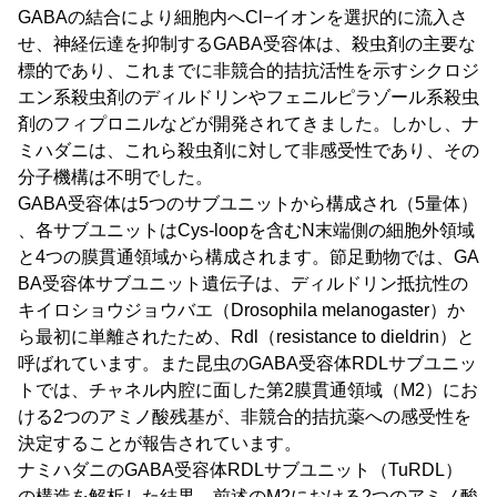
GABAの結合により細胞内へCl−イオンを選択的に流入さ
せ、神経伝達を抑制するGABA受容体は、殺虫剤の主要な
標的であり、これまでに非競合的拮抗活性を示すシクロジ
エン系殺虫剤のディルドリンやフェニルピラゾール系殺虫
剤のフィプロニルなどが開発されてきました。しかし、ナ
ミハダニは、これら殺虫剤に対して非感受性であり、その
分子機構は不明でした。
GABA受容体は5つのサブユニットから構成され（5量体）
、各サブユニットはCys-loopを含むN末端側の細胞外領域
と4つの膜貫通領域から構成されます。節足動物では、GA
BA受容体サブユニット遺伝子は、ディルドリン抵抗性の
キイロショウジョウバエ（Drosophila melanogaster）か
ら最初に単離されたため、Rdl（resistance to dieldrin）と
呼ばれています。また昆虫のGABA受容体RDLサブユニッ
トでは、チャネル内腔に面した第2膜貫通領域（M2）にお
ける2つのアミノ酸残基が、非競合的拮抗薬への感受性を
決定することが報告されています。
ナミハダニのGABA受容体RDLサブユニット（TuRDL）
の構造を解析した結果、前述のM2における2つのアミノ酸