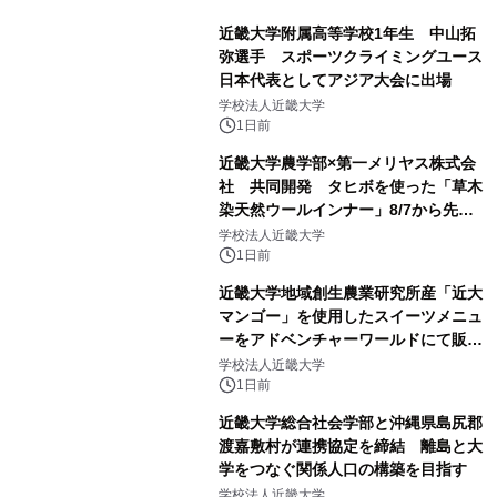
近畿大学附属高等学校1年生 中山拓
弥選手 スポーツクライミングユース
日本代表としてアジア大会に出場
学校法人近畿大学
1日前
近畿大学農学部×第一メリヤス株式会
社 共同開発 タヒボを使った「草木
染天然ウールインナー」8/7から先行
販売
学校法人近畿大学
1日前
近畿大学地域創生農業研究所産「近大
マンゴー」を使用したスイーツメニュ
ーをアドベンチャーワールドにて販売
します パークでしか味わえない期間
学校法人近畿大学
限定スイーツを楽しんで♪
1日前
近畿大学総合社会学部と沖縄県島尻郡
渡嘉敷村が連携協定を締結 離島と大
学をつなぐ関係人口の構築を目指す
学校法人近畿大学