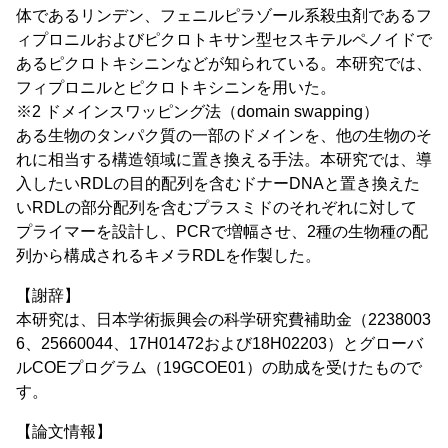
体であるリンデン、フェニルピラゾール系殺虫剤であるフ
ィプロニルおよびピクロトキサン型セスキテルペノイドで
あるピクロトキシニンなどが知られている。本研究では、
フィプロニルとピクロトキシニンを用いた。
※2 ドメインスワッピング法（domain swapping）
ある生物のタンパク質の一部のドメインを、他の生物のそ
れに相当する構造領域に置き換える手法。本研究では、導
入したいRDLの目的配列を含むドナーDNAと置き換えた
いRDLの部分配列を含むプラスミドのそれぞれに対して
プライマーを設計し、PCRで増幅させ、2種の生物種の配
列から構成されるキメラRDLを作製した。
【謝辞】
本研究は、日本学術振興会の科学研究費補助金（2238003
6、25660044、17H01472および18H02203）とグローバ
ルCOEプログラム（19GCOE01）の助成を受けたもので
す。
【論文情報】