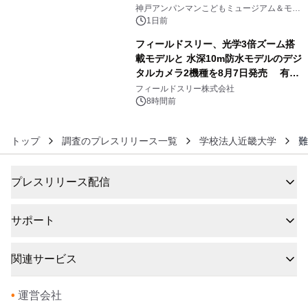
5
オープン
神戸アンパンマンこどもミュージアム＆モー
ル
1日前
フィールドスリー、光学3倍ズーム搭
載モデルと 水深10m防水モデルのデジ
タルカメラ2機種を8月7日発売 有効
6
約1300万画素、用途別に選べるコンデ
フィールドスリー株式会社
ジ新登場
8時間前
トップ
調査のプレスリリース一覧
学校法人近畿大学
難
プレスリリース配信
サポート
関連サービス
•
運営会社