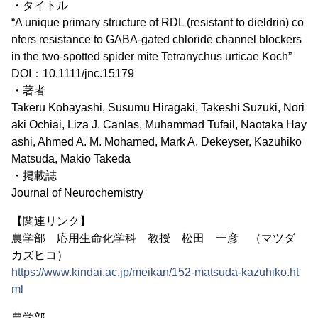
・タイトル
“A unique primary structure of RDL (resistant to dieldrin) co
nfers resistance to GABA-gated chloride channel blockers
in the two-spotted spider mite Tetranychus urticae Koch”
DOI：10.1111/jnc.15179
・著者
Takeru Kobayashi, Susumu Hiragaki, Takeshi Suzuki, Nori
aki Ochiai, Liza J. Canlas, Muhammad Tufail, Naotaka Hay
ashi, Ahmed A. M. Mohamed, Mark A. Dekeyser, Kazuhiko
Matsuda, Makio Takeda
・掲載誌
Journal of Neurochemistry
【関連リンク】
農学部 応用生命化学科 教授 松田 一彦 （マツダ
カズヒコ）
https://www.kindai.ac.jp/meikan/152-matsuda-kazuhiko.ht
ml
農学部