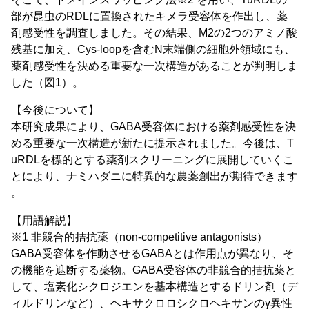
部が昆虫のRDLに置換されたキメラ受容体を作出し、薬
剤感受性を調査しました。その結果、M2の2つのアミノ酸
残基に加え、Cys-loopを含むN末端側の細胞外領域にも、
薬剤感受性を決める重要な一次構造があることが判明しま
した（図1）。
【今後について】
本研究成果により、GABA受容体における薬剤感受性を決
める重要な一次構造が新たに提示されました。今後は、T
uRDLを標的とする薬剤スクリーニングに展開していくこ
とにより、ナミハダニに特異的な農薬創出が期待できます
。
【用語解説】
※1 非競合的拮抗薬（non-competitive antagonists）
GABA受容体を作動させるGABAとは作用点が異なり、そ
の機能を遮断する薬物。GABA受容体の非競合的拮抗薬と
して、塩素化シクロジエンを基本構造とするドリン剤（デ
ィルドリンなど）、ヘキサクロロシクロヘキサンのγ異性