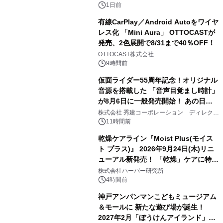
1日前
有線CarPlay／Android Autoをワイヤ
レス化 「Mini Aura」 OTTOCASTが
発売、2色展開で8/31まで40％OFF！
2
OTTOCAST株式会社
9時間前
仮面ライダー55周年記念！オリジナル
音源を搭載した 「音声目覚まし時計」
が8月6日に一般発売開始！ あの日の
3
大興奮が今甦る
株式会社 秀建コーポレーション ディレクト
アートギャラリー
11時間前
乾燥ケアライン『Moist Plus(モイス
ト プラス)』 2026年9月24日(木)リニ
ューアル新発売！ 「乾燥」ケアに特化
4
し、ライン使いで潤いに満ちた肌へ
株式会社ハーバー研究所
4時間前
神戸アンパンマンこどもミュージアム
＆モールに 新たな遊び場が誕生！
2027年2月「ぼうけんアイランド」が