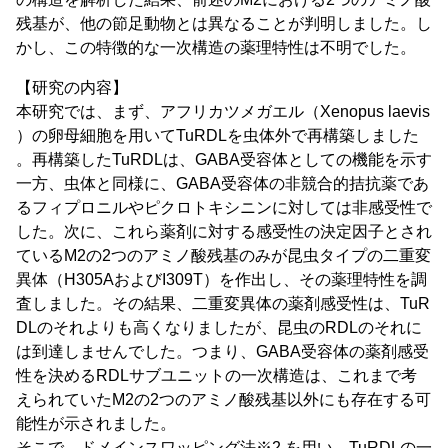
残基が、他の節足動物とは異なることが判明しました。し
かし、この特徴的な一次構造の薬理特性は不明でした。
【研究の内容】
本研究では、まず、アフリカツメガエル（Xenopus laevis
）の卵母細胞を用いてTuRDLを虫体外で再構築しました
。再構築したTuRDLは、GABA受容体としての機能を示す
一方、虫体と同様に、GABA受容体の非競合的拮抗薬であ
るフィプロニルやピクロトキシニンに対しては非感受性で
した。次に、これら薬剤に対する感受性の決定因子とされ
ているM2の2つのアミノ酸残基のみが昆虫タイプの二重変
異体（H305AおよびI309T）を作出し、その薬理特性を調
査しました。その結果、二重変異体の薬剤感受性は、TuR
DLのそれよりも高くなりましたが、昆虫のRDLのそれに
は到達しませんでした。つまり、GABA受容体の薬剤感受
性を決めるRDLサブユニットの一次構造は、これまで考
えられていたM2の2つのアミノ酸残基以外にも存在する可
能性が示されました。
そこで、ドメインスワッピング法※2 を用い、TuRDLの一