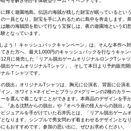
や暗号を解き明かす体験型ゲーム・イベントです。
海に輝く遊園地島。伝説の海賊が残した財宝が眠っているとい
」の一員となり、財宝を手に入れるために島中を奔走します。
には敵の海賊団を欺いて行なう宝探しは、夜の遊園地という幻
体験となっています。
しよう！ キャッシュバックキャンペーン」は、そんな本作へ対
てきた方へ、最大1,000円のキャッシュバックを行なうキャ
12月に発売した「リアル脱出ゲームオリジナルロングTシャ
ル脱出ゲームオリジナルTシャツ」、そして本日より予約販売開
ジナルＴシャツです。
らの脱出』オリジナルTシャツは、胸元に公演名、背面に公演名
イン。ホワイト×ネイビーとブラック×グリーンの2種のカラ
ラーを選んで着こなすことができます。本商品のデザインを手
氏。『ある沈黙からの脱出』や『オペラ座の怪人からの脱出』
ンビジュアルを手がけていた石井氏とは、「リアル脱出ゲームオ
グとなります。シンプルで男女問わず着まわせるデザインとな
いにもおすすめです。参加の思い出に、ぜひお求めください。