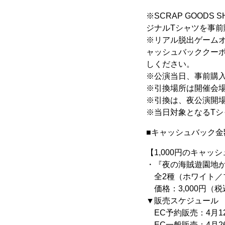
※SCRAP GOOD
ジナルTシャツを事
※リアル脱出ゲーム
ャッシュバッククー
しください。
※公演当日、事前購
※引換場所は開催会
※引換は、夜公演開
※当日対象となるT
■キャッシュバック金
【1,000円のキャッ
・『夜の海賊遊園地
全2種（ホワイト／ブ
価格：3,000円（税
▼販売スケジュール
EC予約販売：4月12日
EC一般販売：4月26