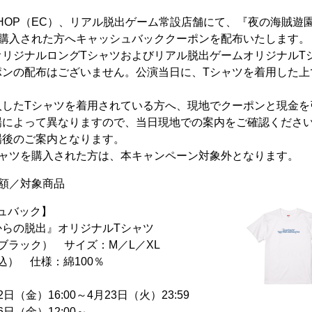
S SHOP（EC）、リアル脱出ゲーム常設店舗にて、『夜の海賊
前購入された方へキャッシュバッククーポンを配布いたします。
オリジナルロングTシャツおよびリアル脱出ゲームオリジナルT
ポンの配布はございません。公演当日に、Tシャツを着用した上
入したTシャツを着用されている方へ、現地でクーポンと現金を
場によって異なりますので、当日現地での案内をご確認くださ
場後のご案内となります。
シャツを購入された方は、本キャンペーン対象外となります。
額／対象商品
シュバック】
からの脱出』オリジナルTシャツ
ラック） サイズ：M／L／XL
込） 仕様：綿100％
（金）16:00～4月23日（火）23:59
日（金）12:00～