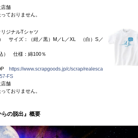
設店舗
扱っておりません。
リジナルTシャツ
 サイズ：（紺／黒）M／L／XL （白）S／
込） 仕様：綿100％
HOP
https://www.scrapgoods.jp/c/scrap/realesca
157-FS
設店舗
扱っておりません。
からの脱出』概要