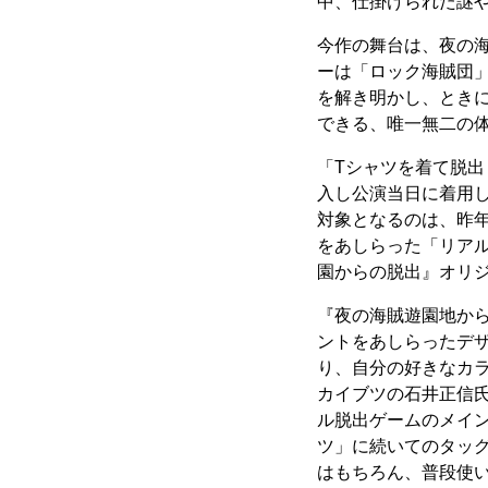
中、仕掛けられた謎
今作の舞台は、夜の
ーは「ロック海賊団
を解き明かし、とき
できる、唯一無二の
「Tシャツを着て脱出
入し公演当日に着用し
対象となるのは、昨年
をあしらった「リア
園からの脱出』オリ
『夜の海賊遊園地か
ントをあしらったデザ
り、自分の好きなカ
カイブツの石井正信
ル脱出ゲームのメイ
ツ」に続いてのタッ
はもちろん、普段使