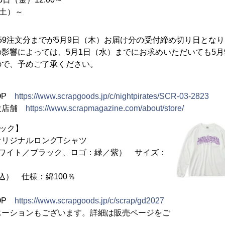
（土）～
:59注文分までが5月9日（木）お届け分の受付締め切り日とな
影響によっては、5月1日（水）までにお求めいただいても5月
ので、予めご了承ください。
HOP
https://www.scrapgoods.jp/c/nightpirates/SCR-03-2823
設店舗
https://www.scrapmagazine.com/about/store/
バック】
オリジナルロングTシャツ
ワイト／ブラック、ロゴ：緑／紫） サイズ：
込） 仕様：綿100％
HOP
https://www.scrapgoods.jp/c/scrap/gd2027
エーションもございます。詳細は販売ページをご