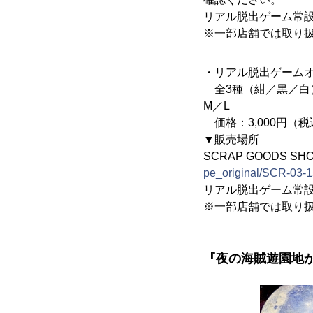
リアル脱出ゲーム常
※一部店舗では取り
・リアル脱出ゲームオ
全3種（紺／黒／白）
M／L
価格：3,000円（税
▼販売場所
SCRAP GOODS S
pe_original/SCR-03-
リアル脱出ゲーム常
※一部店舗では取り
『夜の海賊遊園地