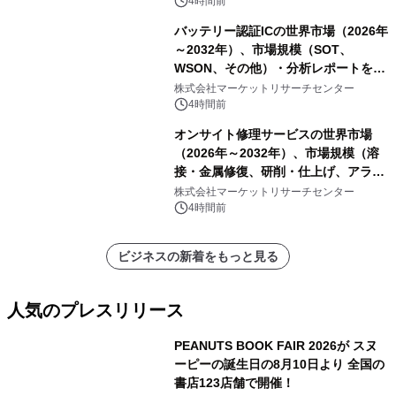
4時間前
バッテリー認証ICの世界市場（2026年
～2032年）、市場規模（SOT、
WSON、その他）・分析レポートを発
表
株式会社マーケットリサーチセンター
4時間前
オンサイト修理サービスの世界市場
（2026年～2032年）、市場規模（溶
接・金属修復、研削・仕上げ、アライ
メント、その他）・分析レポートを発
株式会社マーケットリサーチセンター
表
4時間前
ビジネスの新着をもっと見る
人気のプレスリリース
PEANUTS BOOK FAIR 2026が スヌ
ーピーの誕生日の8月10日より 全国の
書店123店舗で開催！
1