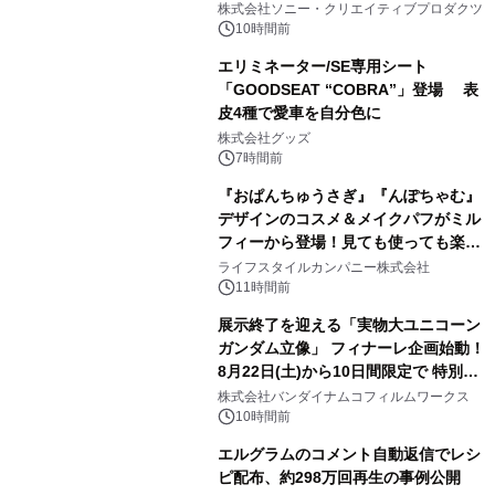
株式会社ソニー・クリエイティブプロダクツ
10時間前
エリミネーター/SE専用シート
「GOODSEAT “COBRA”」登場 表
皮4種で愛車を自分色に
2
株式会社グッズ
7時間前
『おぱんちゅうさぎ』『んぽちゃむ』
デザインのコスメ＆メイクパフがミル
フィーから登場！見ても使っても楽し
3
い、ポップでキュートなコレクショ
ライフスタイルカンパニー株式会社
ン。
11時間前
展示終了を迎える「実物大ユニコーン
ガンダム立像」 フィナーレ企画始動！
8月22日(土)から10日間限定で 特別映
4
像『UNICORN GUNDAM Statue ―
株式会社バンダイナムコフィルムワークス
BEYOND POSSIBILITY ―』を上映！
10時間前
エルグラムのコメント自動返信でレシ
ピ配布、約298万回再生の事例公開