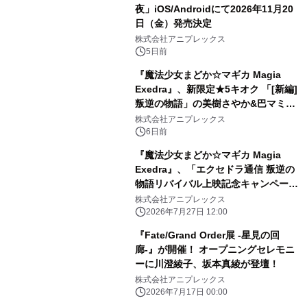
夜」iOS/Androidにて2026年11月20
日（金）発売決定
株式会社アニプレックス
5日前
『魔法少女まどか☆マギカ Magia
Exedra』、新限定★5キオク 「[新編]
叛逆の物語」の美樹さやか&巴マミ登
場！「[新編]叛逆の物語」リバイバル
株式会社アニプレックス
上映記念でマギカストーン最大9,000
6日前
個もらえる！
『魔法少女まどか☆マギカ Magia
Exedra』、「エクセドラ通信 叛逆の
物語リバイバル上映記念キャンペーン
情報解禁SP」が7月30日(木)20時〜生
株式会社アニプレックス
配信決定！
2026年7月27日 12:00
『Fate/Grand Order展 -星見の回
廊-』が開催！ オープニングセレモニ
ーに川澄綾子、坂本真綾が登壇！
株式会社アニプレックス
2026年7月17日 00:00