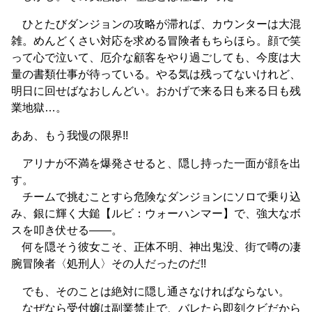
ひとたびダンジョンの攻略が滞れば、カウンターは大混
雑。めんどくさい対応を求める冒険者もちらほら。顔で笑
って心で泣いて、厄介な顧客をやり過ごしても、今度は大
量の書類仕事が待っている。やる気は残ってないけれど、
明日に回せばなおしんどい。おかげで来る日も来る日も残
業地獄…。
ああ、もう我慢の限界!!
アリナが不満を爆発させると、隠し持った一面が顔を出
す。
チームで挑むことすら危険なダンジョンにソロで乗り込
み、銀に輝く大鎚【ルビ：ウォーハンマー】で、強大なボ
スを叩き伏せる――。
何を隠そう彼女こそ、正体不明、神出鬼没、街で噂の凄
腕冒険者〈処刑人〉その人だったのだ!!
でも、そのことは絶対に隠し通さなければならない。
なぜなら受付嬢は副業禁止で、バレたら即刻クビだから