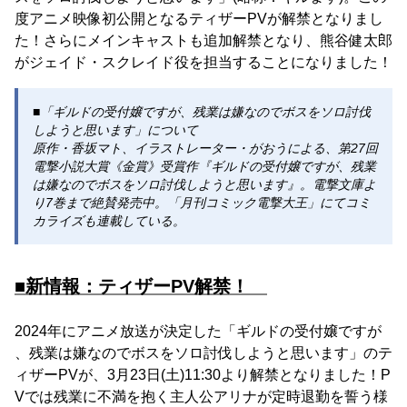
度アニメ映像初公開となるティザーPVが解禁となりまし
た！さらにメインキャストも追加解禁となり、熊谷健太郎
がジェイド・スクレイド役を担当することになりました！
■「ギルドの受付嬢ですが、残業は嫌なのでボスをソロ討伐
しようと思います」について
原作・香坂マト、イラストレーター・がおうによる、第27回
電撃小説大賞《金賞》受賞作『ギルドの受付嬢ですが、残業
は嫌なのでボスをソロ討伐しようと思います』。電撃文庫よ
り7巻まで絶賛発売中。「月刊コミック電撃大王」にてコミ
カライズも連載している。
■新情報：ティザーPV解禁！
2024年にアニメ放送が決定した「ギルドの受付嬢ですが
、残業は嫌なのでボスをソロ討伐しようと思います」のテ
ィザーPVが、3月23日(土)11:30より解禁となりました！P
Vでは残業に不満を抱く主人公アリナが定時退勤を誓う様