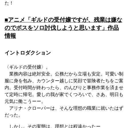
た！
■アニメ「ギルドの受付嬢ですが、残業は嫌な
のでボスをソロ討伐しようと思います」作品
情報
イントロダクション
〈ギルドの受付嬢〉。
業務内容は絶対安全。公務だから立場も安定。可愛い制
服に身を包み、カウンター越しに笑顔で冒険者たちをご案
内。受付時間が終わったら、のんびりと事務作業を済ませ
て定時に帰宅。愛しの我が家でくつろいで、さあ、明日も
元気に働こうーー。
アリナ・クローバーは、そんな理想の職業に就いたはず
だった。
しかし。その実態は、理想とは程遠かったー