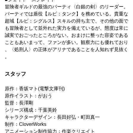
冒険者ギルドの最強のパーティ〈白銀の剣〉のリーダー。
パーティでは盾役【ルビ：タンク】を務めている。貴重な
超域【ルビ：シグルス】スキルの持ち主で、その他の面で
も冒険者として並外れた実力を備えているが、態度は常に
誠実でおごったところがない。おまけに整った容姿である
こともあいまって、ファンが多い。観察力にも優れており
、〈処刑人〉の正体がアリナであることを人知れず見抜く
。
スタッフ
原作：香坂マト(電撃文庫刊)
原作イラスト：がおう
監督：長澤剛
シリーズ構成：千葉美鈴
キャラクターデザイン：長田好弘・町田真一
制作：CloverWorks
アニメーション制作協力：作楽クリエイト