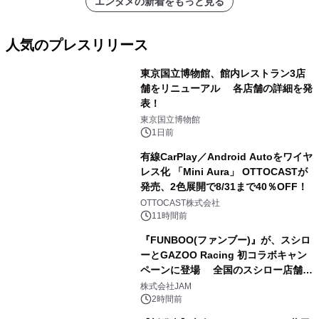
エンタメの新着をもっと見る
人気のプレスリリース
東京国立博物館、館内レストラン3店
舗をリニューアル 各店舗の詳細を発
表！
1
東京国立博物館
1日前
有線CarPlay／Android Autoをワイヤ
レス化 「Mini Aura」 OTTOCASTが
発売、2色展開で8/31まで40％OFF！
2
OTTOCAST株式会社
11時間前
『FUNBOO(ファンブー)』が、スシロ
ーとGAZOO Racing 初コラボキャン
ペーンに登場 全国のスシロー店舗で
3
GR 4車種の FUNBOO(ミニカー)付き
株式会社JAM
メニューが展開されます
2時間前