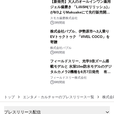
【新発売】大人のオールインワン薬用
ジェル歯磨き 「LilliSH(リリッシュ)」
が8/3よりMakuakeにて先行販売開
4
始！
スモカ歯磨株式会社
3時間前
株式会社バブル、伊勢原市へ3人乗り
EVトゥクトゥク 「VIVEL COCO」を
寄贈
5
株式会社バブル
8時間前
フィールドスリー、光学3倍ズーム搭
載モデルと 水深10m防水モデルのデジ
タルカメラ2機種を8月7日発売 有効
6
約1300万画素、用途別に選べるコンデ
フィールドスリー株式会社
ジ新登場
9時間前
トップ
エンタメ・カルチャーのプレスリリース一覧
株式会
プレスリリース配信