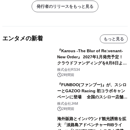
発行者のリリースをもっと見る
エンタメの新着
もっと見る
『Karous -The Blur of Re:venant-
New Order』 2027年1月発売予定！
クラウドファンディングを8月8日より
開始
株式会社RS34
2時間前
『FUNBOO(ファンブー)』が、スシロ
ーとGAZOO Racing 初コラボキャン
ペーンに登場 全国のスシロー店舗で
GR 4車種の FUNBOO(ミニカー)付き
株式会社JAM
メニューが展開されます
2時間前
海外販路とインバウンド観光誘致を拡
大 「淡路島アドベンチャーRIBライ