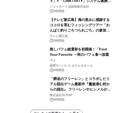
ド」× 「LINKTIVITY」システム連携を
開始！
ジョイポート淡路島株式会社
3時間前
【テレビ新広島】海の恵みに感謝する
ココロを育むフィッシングツアー「わ
んぱく釣りごろつられごろ」の参加小
学生を募集
テレビ新広島
3時間前
推しパフェ総選挙を初開催！「Find
Your Favorite ～秋のパフェ食べ放題
～」
福岡サンパレス ホテル＆ホール
4時間前
「葬送のフリーレン」とコラボしたリ
アル脱出ゲーム最新作『魔族潜む村か
らの脱出』 フリーレンやヒンメルが武
器を手に魔族を見据える描き下ろしメ
株式会社SCRAP
インビジュアル公開
4時間前