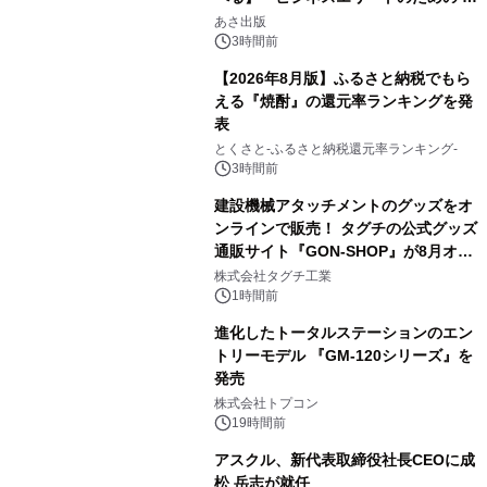
2
養としての蕎麦』2026年8月25日
あさ出版
（火）発売
3時間前
【2026年8月版】ふるさと納税でもら
える『焼酎』の還元率ランキングを発
表
3
とくさと-ふるさと納税還元率ランキング-
3時間前
建設機械アタッチメントのグッズをオ
ンラインで販売！ タグチの公式グッズ
通販サイト『GON-SHOP』が8月オー
4
プン
株式会社タグチ工業
1時間前
進化したトータルステーションのエン
トリーモデル 『GM-120シリーズ』を
発売
5
株式会社トプコン
19時間前
アスクル、新代表取締役社長CEOに成
松 岳志が就任