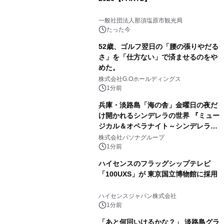
一般社団法人那須塩原市観光局
たった今
52歳、ゴルフ翌日の「腰の張りやだる
さ」を「仕方ない」で済ませるのをや
めた。
株式会社G.Oホールディングス
1分前
兵庫・淡路島「海の舎」金曜日の夜だ
け開かれるシンデレラの世界 『ミュー
ジカル＆オペラナイト～シンデレラ
～』 9月4日より開催
株式会社パソナグループ
1分前
ハイセンスのフラッグシップテレビ
「100UXS」が 東京国立博物館に採用
ハイセンスジャパン株式会社
1分前
「あと何回いけるかな？」 淡路島グラ