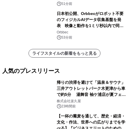
51分前
日本初公開、Orbbecがロボット不要
のフィジカルAIデータ収集基盤を発
表 映像と動作を1ミリ秒以内で同
期、約200グラムの試作機をROSCon
Orbbec
JP 2026で実演
53分前
ライフスタイルの新着をもっと見る
人気のプレスリリース
帰りの渋滞を避けて「温泉＆サウナ」
三井アウトレットパーク木更津から車
で約5分 湯舞音 袖ケ浦店が夏フェア
1
メニューを提供
株式会社楽久屋
23時間前
【一杯の蕎麦を通して、歴史・経済・
文化・作法、世界への広がりまでを学
べる】『ビジネスエリートのための 教