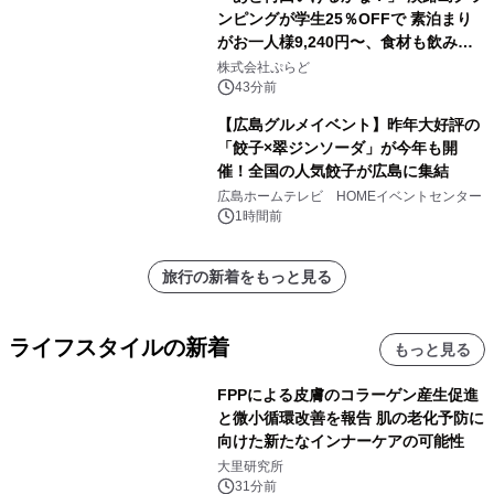
ンピングが学生25％OFFで 素泊まり
がお一人様9,240円〜、食材も飲み物
も持ち込み自由 「グランピングリゾー
株式会社ぷらど
ト Awaji」9月30日までの平日限定
43分前
【広島グルメイベント】昨年大好評の
「餃子×翠ジンソーダ」が今年も開
催！全国の人気餃子が広島に集結
広島ホームテレビ HOMEイベントセンター
1時間前
旅行の新着をもっと見る
ライフスタイルの新着
もっと見る
FPPによる皮膚のコラーゲン産生促進
と微小循環改善を報告 肌の老化予防に
向けた新たなインナーケアの可能性
大里研究所
31分前