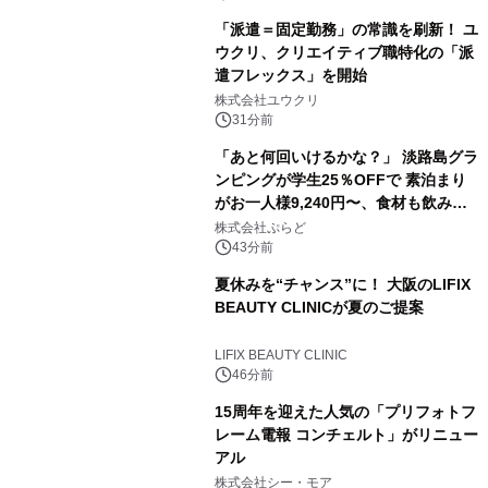
「派遣＝固定勤務」の常識を刷新！ ユ
ウクリ、クリエイティブ職特化の「派
遣フレックス」を開始
株式会社ユウクリ
31分前
「あと何回いけるかな？」 淡路島グラ
ンピングが学生25％OFFで 素泊まり
がお一人様9,240円〜、食材も飲み物
も持ち込み自由 「グランピングリゾー
株式会社ぷらど
ト Awaji」9月30日までの平日限定
43分前
夏休みを“チャンス”に！ 大阪のLIFIX
BEAUTY CLINICが夏のご提案
LIFIX BEAUTY CLINIC
46分前
15周年を迎えた人気の「プリフォトフ
レーム電報 コンチェルト」がリニュー
アル
株式会社シー・モア