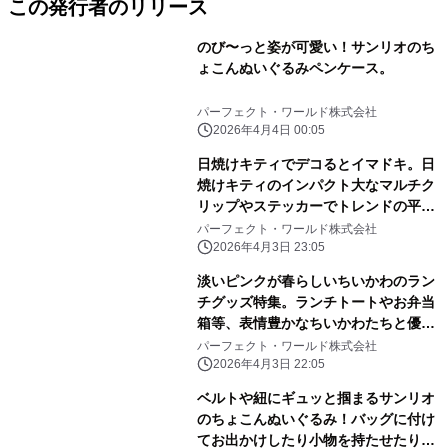
この発行者のリリース
のび〜っと姿が可愛い！サンリオのち
ょこんぬいぐるみペンケース。
パーフェクト・ワールド株式会社
2026年4月4日 00:05
日焼けキティでデコるとイマドキ。日
焼けキティのインパクト大なマルチク
リップやステッカーでトレンドの平成
レトロ感ばっちりです。
パーフェクト・ワールド株式会社
2026年4月3日 23:05
淡いピンクが春らしいちいかわのラン
チグッズ特集。ランチトートやお弁当
箱等、表情豊かなちいかわたちと優し
いピンク色に心和む
パーフェクト・ワールド株式会社
2026年4月3日 22:05
ベルトや紐にギュッと掴まるサンリオ
のちょこんぬいぐるみ！バッグに付け
てお出かけしたり小物を持たせたりと