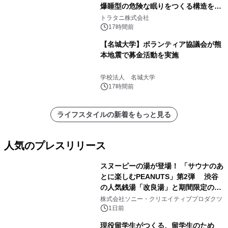
爆睡型の危険な眠りをつくる構造を解
説
トラタニ株式会社
17時間前
【名城大学】ボランティア協議会が熊
本地震で募金活動を実施
学校法人 名城大学
17時間前
ライフスタイルの新着をもっと見る
人気のプレスリリース
スヌーピーの湯が登場！ 「サウナのあ
とに楽しむPEANUTS」第2弾 渋谷
の人気銭湯「改良湯」と期間限定のコ
1
ラボレーション サウナイキタイコラ
株式会社ソニー・クリエイティブプロダクツ
ボグッズも発売決定！
1日前
現役留学生がつくる、留学生のため