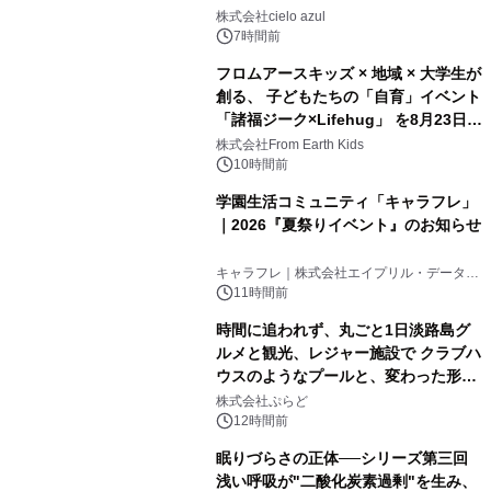
株式会社cielo azul
7時間前
フロムアースキッズ × 地域 × 大学生が
創る、 子どもたちの「自育」イベント
「諸福ジーク×Lifehug」 を8月23日
(日)開催
株式会社From Earth Kids
10時間前
学園生活コミュニティ「キャラフレ」
｜2026『夏祭りイベント』のお知らせ
キャラフレ｜株式会社エイプリル・データ・
デザインズ
11時間前
時間に追われず、丸ごと1日淡路島グ
ルメと観光、レジャー施設で クラブハ
ウスのようなプールと、変わった形の
サウナも 「THE BOXY AWAJI」のお
株式会社ぷらど
得な素泊まり連泊プランで
12時間前
眠りづらさの正体──シリーズ第三回
浅い呼吸が"二酸化炭素過剰"を生み、