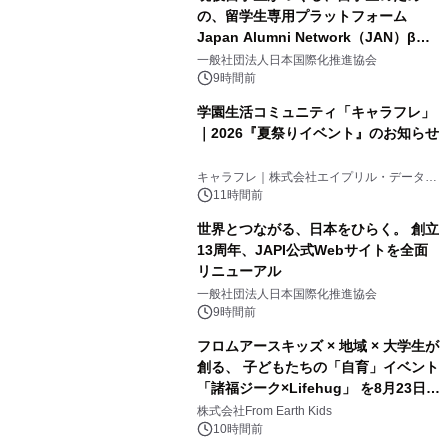
の、留学生専用プラットフォーム
Japan Alumni Network（JAN）β版
2
をリリース
一般社団法人日本国際化推進協会
9時間前
学園生活コミュニティ「キャラフレ」
｜2026『夏祭りイベント』のお知らせ
3
キャラフレ｜株式会社エイプリル・データ・
デザインズ
11時間前
世界とつながる、日本をひらく。 創立
13周年、JAPI公式Webサイトを全面
リニューアル
4
一般社団法人日本国際化推進協会
9時間前
フロムアースキッズ × 地域 × 大学生が
創る、 子どもたちの「自育」イベント
「諸福ジーク×Lifehug」 を8月23日
5
(日)開催
株式会社From Earth Kids
10時間前