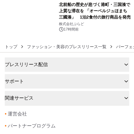
北前船の歴史が息づく港町・三国湊で
上質な滞在を 「オーベルジュほまち
三國湊」 1泊2食付の旅行商品を発売
6
株式会社ぷらど
17時間前
トップ
ファッション・美容のプレスリリース一覧
パーフェ
プレスリリース配信
サポート
関連サービス
•
運営会社
•
パートナープログラム