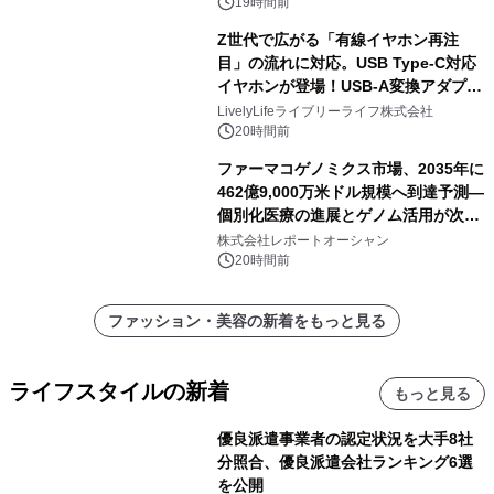
19時間前
Z世代で広がる「有線イヤホン再注
目」の流れに対応。USB Type-C対応
イヤホンが登場！USB-A変換アダプタ
ー付きでスマホからパソコンまで幅広
LivelyLifeライブリーライフ株式会社
く活用可能
20時間前
ファーマコゲノミクス市場、2035年に
462億9,000万米ドル規模へ到達予測―
個別化医療の進展とゲノム活用が次世
代ヘルスケア投資を加速
株式会社レポートオーシャン
20時間前
ファッション・美容の新着をもっと見る
ライフスタイルの新着
もっと見る
優良派遣事業者の認定状況を大手8社
分照合、優良派遣会社ランキング6選
を公開