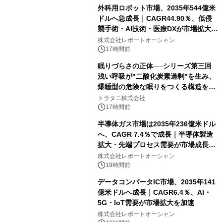
外科用ロボット市場、2035年544億米
ドルへ急成長｜CAGR44.90％、低侵
襲手術・AI技術・医療DXが市場拡大を
牽引
株式会社レポートオーシャン
17時間前
眠りづらさの正体──シリーズ第三回
浅い呼吸が"二酸化炭素過剰"を生み、
爆睡型の危険な眠りをつくる構造を解
説
トラタニ株式会社
17時間前
半導体ガス市場は2035年236億米ドル
へ、CAGR 7.4％で成長｜半導体製造
拡大・先端プロセス需要が市場成長を
加速
株式会社レポートオーシャン
19時間前
データコンバータIC市場、2035年141
億米ドルへ成長｜CAGR6.4％、AI・
5G・IoT需要が市場拡大を加速
株式会社レポートオーシャン