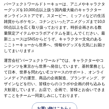
パーフェクトワールドトーキョーは、アニメやキャラクタ
ーグッズを10,000点以上扱う国内最大級のキャラクター
オンラインストアです。スヌーピー、ミッフィなどの生活
雑貨からポケモン、コナンといったアニメグッズまで10,0
00点以上を広く取り扱っております。時折企画される数
量限定アイテムやコラボアイテムを楽しんでください。最
新ニュースはSNSからどうぞ。キャラクター文化のある
ここトーキョーから世界へ、情報やグッズを元気にお届け
してまいります♫
運営会社”パーフェクトワールド”では、キャラクターやコ
ンテンツを東京から世界へ発信しています。基幹業務とし
て日本、世界を問わないEコマースのサポート、オンライ
ンメディアの運営、商品の企画製造、ブランディング、デ
ザインなどを行い、皆様からのコラボや企画の持ち込みも
大歓迎しています。お店で、企画で、皆様とお会いできま
すことをチーム一同楽しみにしております。
お買い物はこちら♬