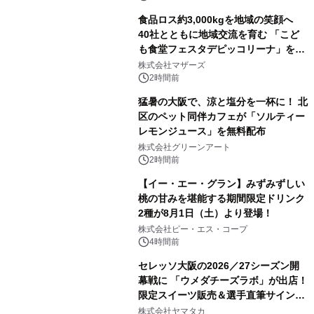
食品ロス約3,000kgを地域の笑顔へ
40社とともに地域交流を育む 「こど
も食堂フェスタデピッコリーナ」を9
月5日(土)開催
株式会社マザーズ
2時間前
猛暑の大阪で、涼と塩分を一杯に！ 北
区のペット同伴カフェが「ソルティー
レモンジュース」を無料配布
株式会社グリーンアート
2時間前
【イー・エー・グラン】みずみずしい
桃の甘みを堪能する期間限定ドリンク
2種が8月1日（土）より登場！
株式会社ピー・エス・コープ
4時間前
セレッソ大阪の2026／27シーズン開
幕戦に 「ウメダチーズラボ」が出店！
限定スイーツ販売＆選手直筆サイング
ッズが当たる抽選会を 8月8日に開催
株式会社ヤマタカ