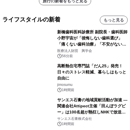
旅行の新着をもっと見る
ライフスタイルの新着
もっと見る
新橋歯科医科診療所 副院長・歯科医師
小野宇宙が「後悔しない歯科選び」
「痛くない歯科治療」「不安がない治
療計画」をテーマに専門監修
医療法人財団 興学会
56分前
高断熱住宅専門誌「だん25」発売！
日々のストレス軽減、暮らしはもっと
自由に
jimosumu
1時間前
サンエス石膏の地域貢献活動が加速 ―
関連会社Attipect主催「田んぼラグビ
ー」は100名超が熱狂しNHKで放送さ
れました。
サンエス石膏株式会社
1時間前