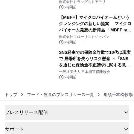
株式会社ドラッグストアモリ
5時間前
【MBFF】マイクロバイオームという
クレンジングの新しい提案 マイクロ
バイオーム発想の新商品 「MBFF mb
5
クレンジングPRO」を2026年8月6日
株式会社フローリストジャパン
発売
5時間前
SNS経由での保険金詐欺で10代は現実
で 居場所を失うリスク懸念 ～「SNS
を通じた保険金不正請求に関する意識
6
調査」を実施、 認知度の低さも浮き彫
一般社団法人 日本損害保険協会
りに～
5時間前
トップ
フード・飲食のプレスリリース一覧
那須千本松牧場
プレスリリース配信
サポート