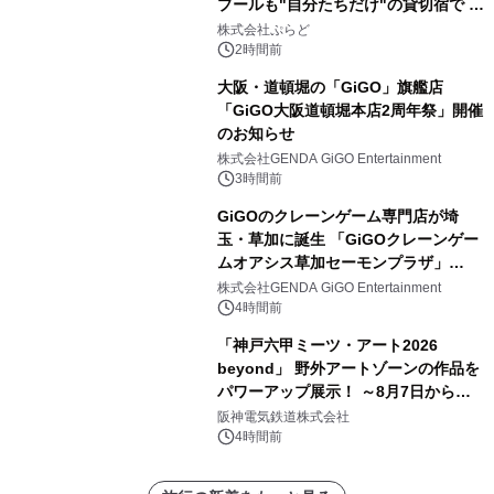
プールも"自分たちだけ"の貸切宿で 1
日1組限定「岩屋温泉 絵島別庭 海と
株式会社ぷらど
森」の握り寿司プラン
2時間前
大阪・道頓堀の「GiGO」旗艦店
「GiGO大阪道頓堀本店2周年祭」開催
のお知らせ
株式会社GENDA GiGO Entertainment
3時間前
GiGOのクレーンゲーム専門店が埼
玉・草加に誕生 「GiGOクレーンゲー
ムオアシス草加セーモンプラザ」
2026年8月7日(金)10時グランドオープ
株式会社GENDA GiGO Entertainment
ン
4時間前
「神戸六甲ミーツ・アート2026
beyond」 野外アートゾーンの作品を
パワーアップ展示！ ～8月7日からは
直前割パスポートを販売～
阪神電気鉄道株式会社
4時間前