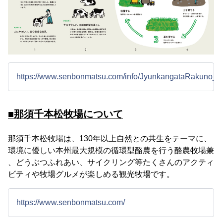
https://www.senbonmatsu.com/info/JyunkangataRakuno_p
■那須千本松牧場について
那須千本松牧場は、130年以上自然との共生をテーマに、
環境に優しい本州最大規模の循環型酪農を行う酪農牧場兼
、どうぶつふれあい、サイクリング等たくさんのアクティ
ビティや牧場グルメが楽しめる観光牧場です。
https://www.senbonmatsu.com/