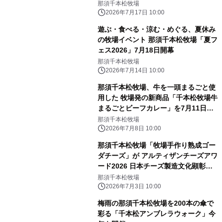
那須千本松牧場
2026年7月17日 10:00
遊ぶ・食べる・涼む・めぐる、夏休み
の牧場イベント 那須千本松牧場「夏フ
ェス2026」7月18日開幕
那須千本松牧場
2026年7月14日 10:00
那須千本松牧場、牛を一頭まるごと使
用した 牧場発の新商品「千本松牧場牛
まるごとビーフカレー」を7月11日発
売
那須千本松牧場
2026年7月8日 10:00
那須千本松牧場「牧場手作り熟成ゴー
ダチーズ」が アルティザンチーズアワ
ード2026 日本チーズ製造文化顕彰に
選出
那須千本松牧場
2026年7月3日 10:00
梅雨の那須千本松牧場を200本の傘で
彩る「千本松アンブレラウォーク」今