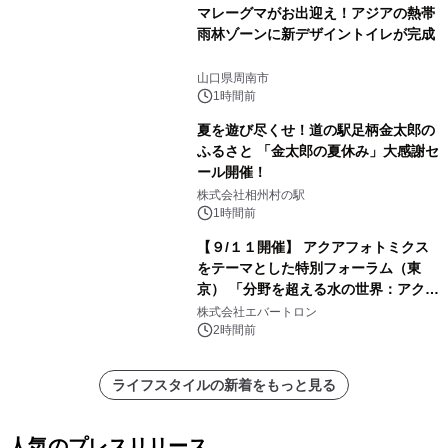
マレーグマがお出迎え！アジアの熱帯
雨林ゾーンに新デザイントイレが完成
山口県周南市
1時間前
夏を遊び尽くせ！道の駅足柄金太郎の
ふるさと 「金太郎の夏休み」大感謝セ
ール開催！
株式会社相州村の駅
1時間前
【９/１１開催】 アクアフォトミクス
をテーマとした特別フォーラム（東
京） 「分野を超える水の世界：アクア
フォトミクスが切り拓く新しい科学の
株式会社エバートロン
地平」を開催
2時間前
ライフスタイルの新着をもっと見る
人気のプレスリリース