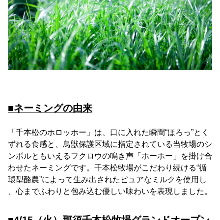
■ネーミングの由来
「千本松のホロッホー」は、口に入れた瞬間“ほろっ”とく
ずれる食感と、鳥獣保護区域に指定されている当牧場のシ
ンボルともいえるフクロウの鳴き声「ホーホー」を掛け合
わせたネーミングです。千本松牧場がこだわり続ける“循
環型酪農”によって生み出されたピュアなミルクを使用し
、心までふわりと包み込む優しい味わいを表現しました。
■4/15（火）那須千本松牧場グランドオープン