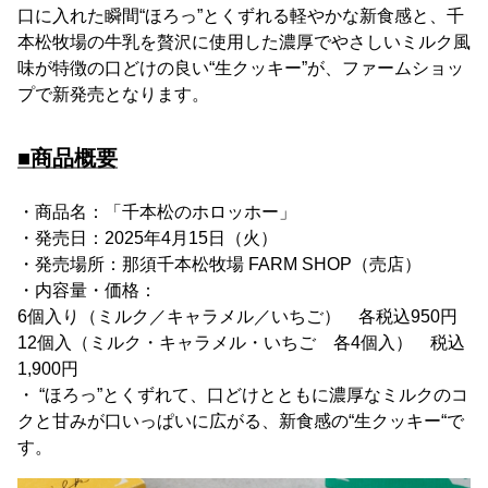
口に入れた瞬間“ほろっ”とくずれる軽やかな新食感と、千
本松牧場の牛乳を贅沢に使用した濃厚でやさしいミルク風
味が特徴の口どけの良い“生クッキー”が、ファームショッ
プで新発売となります。
■商品概要
・商品名：「千本松のホロッホー」
・発売日：2025年4月15日（火）
・発売場所：那須千本松牧場 FARM SHOP（売店）
・内容量・価格：
6個入り（ミルク／キャラメル／いちご） 各税込950円
12個入（ミルク・キャラメル・いちご 各4個入） 税込
1,900円
・ “ほろっ”とくずれて、口どけとともに濃厚なミルクのコ
クと甘みが口いっぱいに広がる、新食感の“生クッキー“で
す。