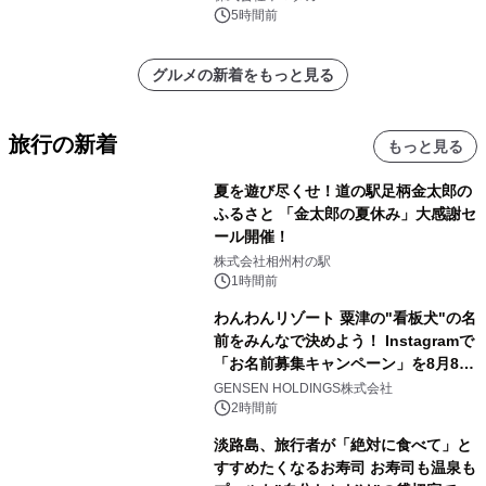
5時間前
グルメの新着をもっと見る
旅行の新着
もっと見る
夏を遊び尽くせ！道の駅足柄金太郎の
ふるさと 「金太郎の夏休み」大感謝セ
ール開催！
株式会社相州村の駅
1時間前
わんわんリゾート 粟津の"看板犬"の名
前をみんなで決めよう！ Instagramで
「お名前募集キャンペーン」を8月8日
(土)より開催
GENSEN HOLDINGS株式会社
2時間前
淡路島、旅行者が「絶対に食べて」と
すすめたくなるお寿司 お寿司も温泉も