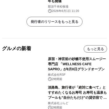
年も開催
那須千本松牧場
2026年6月1日 11:20
発行者のリリースをもっと見る
グルメの新着
もっと見る
原宿・神宮前の砂糖不使用スムージー
専門店 「WELLNESS CAFE
SAPRO」が8月8日グランドオープン
株式会社RSF
2時間前
淡路島、旅行者が「絶対に食べて」と
すすめたくなるお寿司 お寿司も温泉も
プールも"自分たちだけ"の貸切宿で 1
日1組限定「岩屋温泉 絵島別庭 海と
株式会社ぷらど
森」の握り寿司プラン
2時間前