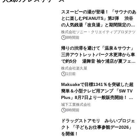
スヌーピーの湯が登場！ 「サウナのあ
とに楽しむPEANUTS」第2弾 渋谷
の人気銭湯「改良湯」と期間限定のコ
1
ラボレーション サウナイキタイコラ
株式会社ソニー・クリエイティブプロダクツ
ボグッズも発売決定！
8時間前
帰りの渋滞を避けて「温泉＆サウナ」
三井アウトレットパーク木更津から車
で約5分 湯舞音 袖ケ浦店が夏フェア
2
メニューを提供
株式会社楽久屋
1日前
Makuakeで目標1341％を突破した超
簡単＆小型テレビ用アンプ 「SW TV
Plus」8月7日より一般販売開始！ ケ
3
ーブル1本つなぐだけ、テレビの音が
城下工業株式会社
ぐっと豊かに
8時間前
ドラッグストアモリ みらいプロジェ
クト 「子どもお仕事参観デー2026」
を開催！
4