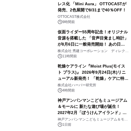
レス化 「Mini Aura」 OTTOCASTが
発売、2色展開で8/31まで40％OFF！
2
OTTOCAST株式会社
9時間前
仮面ライダー55周年記念！オリジナル
音源を搭載した 「音声目覚まし時計」
が8月6日に一般発売開始！ あの日の
3
大興奮が今甦る
株式会社 秀建コーポレーション ディレクト
アートギャラリー
11時間前
乾燥ケアライン『Moist Plus(モイス
ト プラス)』 2026年9月24日(木)リニ
ューアル新発売！ 「乾燥」ケアに特化
4
し、ライン使いで潤いに満ちた肌へ
株式会社ハーバー研究所
4時間前
神戸アンパンマンこどもミュージアム
＆モールに 新たな遊び場が誕生！
2027年2月「ぼうけんアイランド」が
5
オープン
神戸アンパンマンこどもミュージアム＆モー
ル
1日前