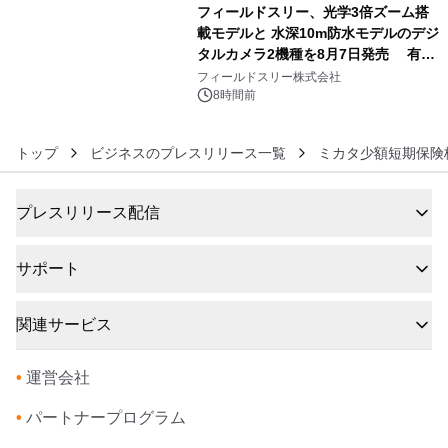
フィールドスリー、光学3倍ズーム搭
載モデルと 水深10m防水モデルのデジ
タルカメラ2機種を8月7日発売 有効
6
約1300万画素、用途別に選べるコンデ
フィールドスリー株式会社
ジ新登場
8時間前
トップ
ビジネスのプレスリリース一覧
ミカタ少額短期保険
プレスリリース配信
サポート
関連サービス
•
運営会社
•
パートナープログラム