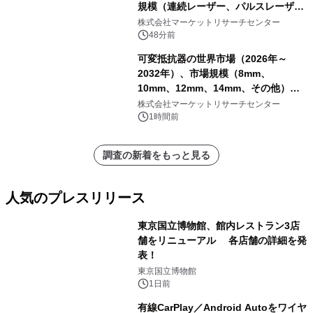
規模（連続レーザー、パルスレーザ
ー）・分析レポートを発表
株式会社マーケットリサーチセンター
48分前
可変抵抗器の世界市場（2026年～
2032年）、市場規模（8mm、
10mm、12mm、14mm、その他）・
分析レポートを発表
株式会社マーケットリサーチセンター
1時間前
調査の新着をもっと見る
人気のプレスリリース
東京国立博物館、館内レストラン3店
舗をリニューアル 各店舗の詳細を発
表！
1
東京国立博物館
1日前
有線CarPlay／Android Autoをワイヤ