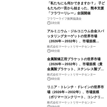
「私たちにも何かできますか？」 子ど
もたちの一言から始まった、熊本支援
「フラワーリレー」全国開催
フラワーライフ振興協議会
18分前
アルミニウム・ジルコニウム合金スパ
ッタリングターゲットの世界市場
（2026年～2032年）、市場規模
（0.995、0.999、その他）・分析レポ
株式会社マーケットリサーチセンター
ートを発表
48分前
金属製矯正用ブラケットの世界市場
（2026年～2032年）、市場規模（貴
金属製ブラケット、ステンレス製ブラ
ケット、純チタン製ブラケット）・分
株式会社マーケットリサーチセンター
析レポートを発表
48分前
リニア・トレンチ・ドレインの世界市
場（2026年～2032年）、市場規模
（ポリマーコンクリート、コンクリー
ト、プラスチック、金属）・分析レポ
株式会社マーケットリサーチセンター
48分前