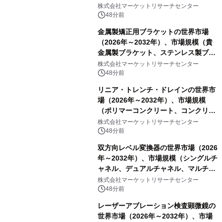
（0.995、0.999、その他）・分析レポ
株式会社マーケットリサーチセンター
ートを発表
48分前
金属製矯正用ブラケットの世界市場
（2026年～2032年）、市場規模（貴
金属製ブラケット、ステンレス製ブラ
ケット、純チタン製ブラケット）・分
株式会社マーケットリサーチセンター
析レポートを発表
48分前
リニア・トレンチ・ドレインの世界市
場（2026年～2032年）、市場規模
（ポリマーコンクリート、コンクリー
ト、プラスチック、金属）・分析レポ
株式会社マーケットリサーチセンター
ートを発表
48分前
双方向レベル変換器の世界市場（2026
年～2032年）、市場規模（シングルチ
ャネル、デュアルチャネル、マルチチ
ャネル）・分析レポートを発表
株式会社マーケットリサーチセンター
48分前
レーザーアブレーション検査顕微鏡の
世界市場（2026年～2032年）、市場