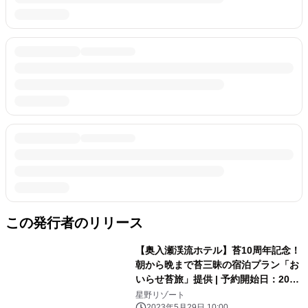
この発行者のリリース
【奥入瀬渓流ホテル】苔10周年記念！
朝から晩まで苔三昧の宿泊プラン「お
いらせ苔旅」提供 | 予約開始日：2023
年6月13日／期間：2023年6月24日〜
星野リゾート
2023年5月29日 10:00