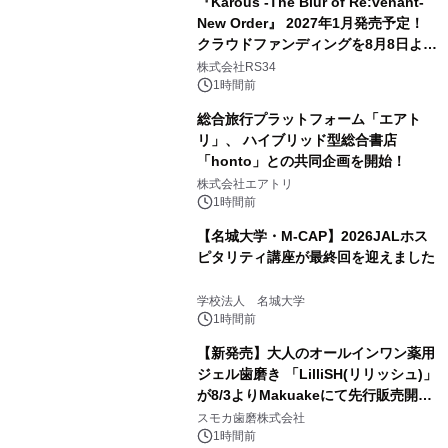
『Karous -The Blur of Re:venant-
New Order』 2027年1月発売予定！
クラウドファンディングを8月8日より
開始
株式会社RS34
1時間前
総合旅行プラットフォーム「エアト
リ」、 ハイブリッド型総合書店
「honto」との共同企画を開始！
株式会社エアトリ
1時間前
【名城大学・M-CAP】2026JALホス
ピタリティ講座が最終回を迎えました
学校法人 名城大学
1時間前
【新発売】大人のオールインワン薬用
ジェル歯磨き 「LilliSH(リリッシュ)」
が8/3よりMakuakeにて先行販売開
始！
スモカ歯磨株式会社
1時間前