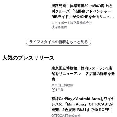
淡路島発！体感速度80km/hの海上絶
叫クルーズ 「淡路島アドベンチャー
RIBライド」が公式HPを全面リニュー
アル！ ～スマホで即予約完了の「スマ
ジョイポート淡路島株式会社
ート設計」へ刷新～
2時間前
ライフスタイルの新着をもっと見る
人気のプレスリリース
東京国立博物館、館内レストラン3店
舗をリニューアル 各店舗の詳細を発
表！
1
東京国立博物館
1日前
有線CarPlay／Android Autoをワイヤ
レス化 「Mini Aura」 OTTOCASTが
発売、2色展開で8/31まで40％OFF！
2
OTTOCAST株式会社