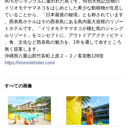
90％がジャングルに覆われた島です。特別天然記念物の
イリオモテヤマネコをはじめとした希少な動植物が生息し
ていることから、「日本最後の秘境」とも称されています
。西表島ホテルはその西表島にある島内最大規模のリゾー
トホテルです。「イリオモテヤマネコが棲む島のジャング
ルリゾート」をコンセプトに、アウトドアアクティビティ
、食、文化など西表島の魅力を、1年を通して余すところ
無く提案します。
沖縄県八重山郡竹富町上原２－２／客室数139室
https://iriomotehotel.com/
すべての画像