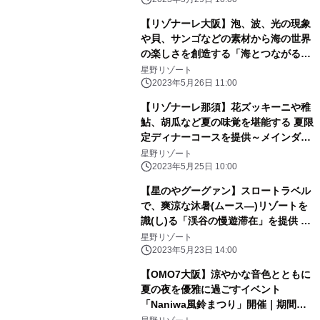
2024年6月19日
【リゾナーレ大阪】泡、波、光の現象
や貝、サンゴなどの素材から海の世界
の楽しさを創造する「海とつながるア
トリエ」誕生｜期間：2023年6月1
星野リゾート
日〜9月30日
2023年5月26日 11:00
【リゾナーレ那須】花ズッキーニや稚
鮎、胡瓜など夏の味覚を堪能する 夏限
定ディナーコースを提供～メインダイ
ニング「OTTO SETTE(オットセッテ)
星野リゾート
NASU(ナス)」のフルコース～| 期間：
2023年5月25日 10:00
2023年6月21日～9月15日
【星のやグーグァン】スロートラベル
で、爽涼な沐暑(ムース―)リゾートを
識(し)る「渓谷の慢遊滞在」を提供 ～
森林散策や川辺のピクニックで谷關(グ
星野リゾート
ーグァン)と「つながる」2泊3日の滞
2023年5月23日 14:00
在プログラム～｜期間：2023年7月1
【OMO7大阪】涼やかな音色とともに
日〜8月31日
夏の夜を優雅に過ごすイベント
「Naniwa風鈴まつり」開催｜期間：
2023年6月1日～8月31日