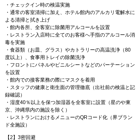
・チェックイン時の検温実施
・通常の客室清掃に加え、ホテル館内のアルカリ電解水に
よる清掃と拭き上げ
・館内各所、全客室に除菌用アルコールを設置
・レストラン入店時に全てのお客様へ手指のアルコール消
毒を実施
・食器類（お皿、グラス）やカトラリーの高温洗浄（80
度以上）、食事用トレイの除菌洗浄
・フロントにパネルやビニルシートなどのパーテーション
を設置
・館内での接客業務の際にマスクを着用
・スタッフの健康と衛生面の管理徹底（出社前の検温と記
録確認）
・湿度40％以上を保つ加湿器を全客室に設置（星のや東
京、沖縄県内の施設を除く）
・レストランにおけるメニューのQRコード化（界ブラン
ド全施設）
【2】3密回避