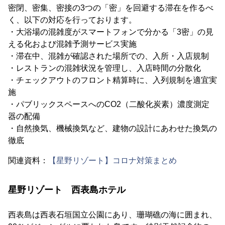
密閉、密集、密接の3つの「密」を回避する滞在を作るべ
く、以下の対応を行っております。
・大浴場の混雑度がスマートフォンで分かる「3密」の見
える化および混雑予測サービス実施
・滞在中、混雑が確認された場所での、入所・入店規制
・レストランの混雑状況を管理し、入店時間の分散化
・チェックアウトのフロント精算時に、入列規制を適宜実
施
・パブリックスペースへのCO2（二酸化炭素）濃度測定
器の配備
・自然換気、機械換気など、建物の設計にあわせた換気の
徹底
関連資料：
【星野リゾート】コロナ対策まとめ
星野リゾート 西表島ホテル
西表島は西表石垣国立公園にあり、珊瑚礁の海に囲まれ、