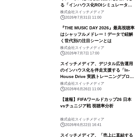
る「インハウス化ROIシミュレータ
ー」を提供開始
株式会社スイッチメディア
2026年7月31日 11:00
『THE MUSIC DAY 2026』最高視聴率
はシャッフルメドレー！データで紐解
く世代別の注目シーンとは
株式会社スイッチメディア
2026年7月7日 17:00
スイッチメディア、デジタル広告運用
のインハウス化を伴走支援する「In-
House Drive 実践トレーニングプログ
ラム」を提供開始
株式会社スイッチメディア
2026年6月26日 11:00
【速報】FIFAワールドカップ26 日本
vsチュニジア戦 視聴率分析
株式会社スイッチメディア
2026年6月22日 16:41
スイッチメディア、「売上に直結する