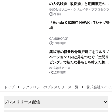
の人気銭湯「改良湯」と期間限定のコ
4
ラボレーション サウナイキタイコラ
株式会社ソニー・クリエイティブプロダクツ
ボグッズも発売決定！
2日前
「Honda CB250T HAWK」Tシャツ登
場
5
CAMSHOP.JP
13時間前
築37年の軽量鉄骨造戸建てをフルリノ
ベーション！内と外をつなぐ「土間リ
ビング」で新たな暮らしを叶えた施工
6
事例を株式会社アースが公開
株式会社アース
12時間前
トップ
テクノロジーのプレスリリース一覧
株式会社スイッ
プレスリリース配信