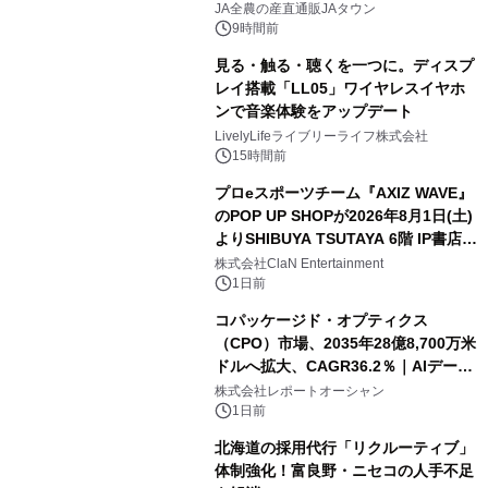
販売！～毎月１０日の定例企画～
JA全農の産直通販JAタウン
9時間前
見る・触る・聴くを一つに。ディスプ
レイ搭載「LL05」ワイヤレスイヤホ
ンで音楽体験をアップデート
LivelyLifeライブリーライフ株式会社
15時間前
プロeスポーツチーム『AXIZ WAVE』
のPOP UP SHOPが2026年8月1日(土)
よりSHIBUYA TSUTAYA 6階 IP書店で
開催決定！！
株式会社ClaN Entertainment
1日前
コパッケージド・オプティクス
（CPO）市場、2035年28億8,700万米
ドルへ拡大、CAGR36.2％｜AIデータ
センター・高速光通信需要が成長を加
株式会社レポートオーシャン
速
1日前
北海道の採用代行「リクルーティブ」
体制強化！富良野・ニセコの人手不足