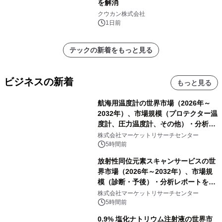
を解消
クウカン株式会社
1日前
テックの新着をもっと見る
ビジネスの新着
もっと見る
航海用温度計の世界市場（2026年～
2032年）、市場規模（プロテクター温
度計、圧力温度計、その他）・分析レ
ポートを発表
株式会社マーケットリサーチセンター
5時間前
放射性同位元素スキャンサービスの世
界市場（2026年～2032年）、市場規
模（診断・予後）・分析レポートを発
表
株式会社マーケットリサーチセンター
5時間前
0.9% 塩化ナトリウム注射液の世界市