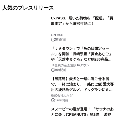
人気のプレスリリース
CxPASS、届いた荷物を 「配送」「買
取査定」から選択可能に！
1
C×PASS
5時間前
「ＪＡタウン」で「魚の日限定セー
ル」を開催！長崎県産「黄金あなご」
や「天然本まぐろ」など約280商品を
2
販売！～毎月１０日の定例企画～
JA全農の産直通販JAタウン
9時間前
【淡路島】愛犬と一緒に過ごせる宿
で、一緒に泊まり、一緒にご飯 愛犬専
用の淡路島グルメ、ドッグランにミニ
3
プール グランピングとトレーラーハウ
株式会社ぷらど
スの2施設で
14時間前
スヌーピーの湯が登場！ 「サウナのあ
とに楽しむPEANUTS」第2弾 渋谷