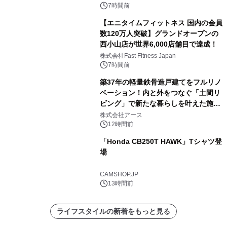
7時間前
【エニタイムフィットネス 国内の会員
数120万人突破】グランドオープンの
西小山店が世界6,000店舗目で達成！
株式会社Fast Fitness Japan
7時間前
築37年の軽量鉄骨造戸建てをフルリノ
ベーション！内と外をつなぐ「土間リ
ビング」で新たな暮らしを叶えた施工
事例を株式会社アースが公開
株式会社アース
12時間前
「Honda CB250T HAWK」Tシャツ登
場
CAMSHOP.JP
13時間前
ライフスタイルの新着をもっと見る