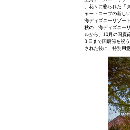
、花々に彩られた「
ャー・コーブの新し
海ディズニーリゾー
秋の上海ディズニーリ
ルから、10月の国慶
3 日まで国慶節を祝
された後に、特別用