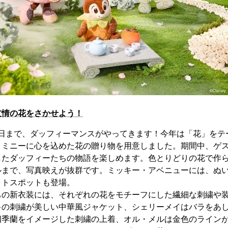
友情の花をさかせよう！
ら30日まで、ダッフィーマンスがやってきます！今年は「花」を
とミニーに心を込めた花の贈り物を用意しました。期間中、ゲ
したダッフィーたちの物語を楽しめます。色とりどりの花で作
ルまで、写真映えが抜群です。ミッキー・アベニューには、ぬ
ォトスポットも登場。
ちの新衣装には、それぞれの花をモチーフにした繊細な刺繍や
キの刺繍が美しい中華風ジャケット、シェリーメイはバラをあ
四季蘭をイメージした刺繍の上着、オル・メルは金色のライン