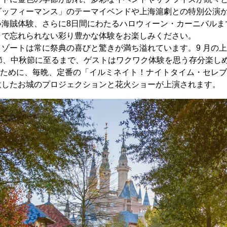
ダッフィーマンス」のテーマイベンドや上海滬劇との特別公演
い海賊体験、さらに8日間にわたるハロウィーン・カーニバルま
トで忘れられない彩り豊かな体験をお楽しみください。
ゾートは常に祭典の喜びと驚きが満ち溢れています。9 月の
節、中秋節に至るまで、ゲストはワクワク体験を思う存分楽しめます
うために、毎晩、定番の「イルミネイト！ナイトタイム・セレ
意したお城のプロジェクションと花火ショーが上演されます。