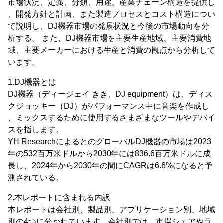
市場状況、定義、分類、用途、産業チェーン構造を提供し
、開発方針と計画、また製造プロセスとコスト構造につい
て説明し、DJ機器市場の発展状況と今後の市場動向を分
析する。 また、DJ機器市場を主要生産地域、主要消費地
域、主要メーカーにおける生産と消費の観点から分析して
います。
1.DJ機器とは
DJ機器（ディージェイ きき、DJ equipment）は、ディス
クジョッキー（DJ）がパフォーマンス中に音楽を作成し
、ミックスするために使用するさまざまなツールやデバイ
スを指します。
YH ResearchによるとのグローバルDJ機器の市場は2023
年の532百万米ドルから2030年には836.6百万米ドルに成
長し、2024年から2030年の間にCAGRは6.6%になると予
測されている。
2.本レポートに含まれる内訳
本レポートは会社別、製品別、アプリケーション別、地域
別の4つに分かれています。会社別では、市場シェアやラ