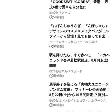
「GOODSEAT “COBRA”」登場 表
皮4種で愛車を自分色に
2
株式会社グッズ
5時間前
『おぱんちゅうさぎ』『んぽちゃむ』
デザインのコスメ＆メイクパフがミル
フィーから登場！見ても使っても楽し
3
い、ポップでキュートなコレクショ
ライフスタイルカンパニー株式会社
ン。
9時間前
駅を降りたら、すぐ赤べこ 「アカベ
コランド会津若松駅前店」8月8日(土)
開業
4
株式会社アカベコランド
5時間前
展示終了を迎える「実物大ユニコーン
ガンダム立像」 フィナーレ企画始動！
8月22日(土)から10日間限定で 特別映
5
像『UNICORN GUNDAM Statue ―
株式会社バンダイナムコフィルムワークス
BEYOND POSSIBILITY ―』を上映！
8時間前