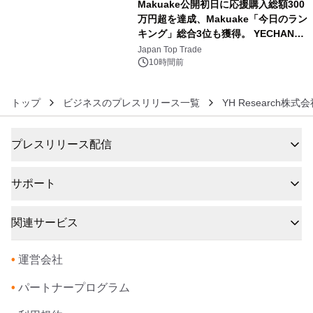
Makuake公開初日に応援購入総額300
万円超を達成、Makuake「今日のラン
キング」総合3位も獲得。 YECHAN音
6
浴シンギングボウル第2弾の大型サイ
Japan Top Trade
ズ（XL・2XL・3XL）を先行販売中
10時間前
トップ
ビジネスのプレスリリース一覧
YH Research株式
プレスリリース配信
サポート
関連サービス
•
運営会社
•
パートナープログラム