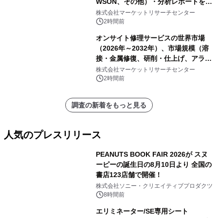
WSON、その他）・分析レポートを発
表
株式会社マーケットリサーチセンター
2時間前
オンサイト修理サービスの世界市場
（2026年～2032年）、市場規模（溶
接・金属修復、研削・仕上げ、アライ
メント、その他）・分析レポートを発
株式会社マーケットリサーチセンター
表
2時間前
調査の新着をもっと見る
人気のプレスリリース
PEANUTS BOOK FAIR 2026が スヌ
ーピーの誕生日の8月10日より 全国の
書店123店舗で開催！
1
株式会社ソニー・クリエイティブプロダクツ
8時間前
エリミネーター/SE専用シート