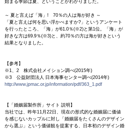
始まる季節は夏、ということがわかりました。
～ 夏と言えば「海」! 70％の人は海が好き ～
「夏と言えば何を思い浮かべますか?」というアンケート
を行ったところ、「海」が61.0％(※2)と第1位。「海」が
好きな方は69.9％(※3)と、約70％の方は海が好きという
結果となりました。
【参考】
※1、2 株式会社メイション調べ(2015年)
※3 公益財団法人 日本海事センター調べ(2014年)
http://www.jpmac.or.jp/information/pdf/363_1.pdf
【「婚姻届製作所」サイト 説明】
当社では、昨年11月22日、現在の形式的な婚姻届に価値
を感じないカップルに対し「婚姻届をたくさんのデザイン
から選ぶ」という価値観を提案する、日本初のデザイン婚