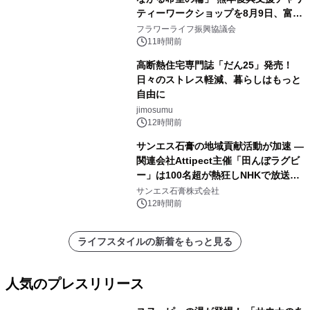
ティーワークショップを8月9日、富
山・射水で開催
フラワーライフ振興協議会
11時間前
高断熱住宅専門誌「だん25」発売！
日々のストレス軽減、暮らしはもっと
自由に
jimosumu
12時間前
サンエス石膏の地域貢献活動が加速 ―
関連会社Attipect主催「田んぼラグビ
ー」は100名超が熱狂しNHKで放送さ
れました。
サンエス石膏株式会社
12時間前
ライフスタイルの新着をもっと見る
人気のプレスリリース