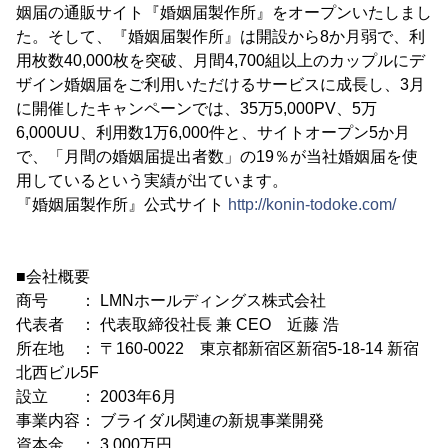
姻届の通販サイト『婚姻届製作所』をオープンいたしまし
た。そして、『婚姻届製作所』は開設から8か月弱で、利
用枚数40,000枚を突破、月間4,700組以上のカップルにデ
ザイン婚姻届をご利用いただけるサービスに成長し、3月
に開催したキャンペーンでは、35万5,000PV、5万
6,000UU、利用数1万6,000件と、サイトオープン5か月
で、「月間の婚姻届提出者数」の19％が当社婚姻届を使
用しているという実績が出ています。
『婚姻届製作所』公式サイト
http://konin-todoke.com/
■会社概要
商号 ： LMNホールディングス株式会社
代表者 ： 代表取締役社長 兼 CEO 近藤 浩
所在地 ： 〒160-0022 東京都新宿区新宿5-18-14 新宿
北西ビル5F
設立 ： 2003年6月
事業内容： ブライダル関連の新規事業開発
資本金 ： 3,000万円