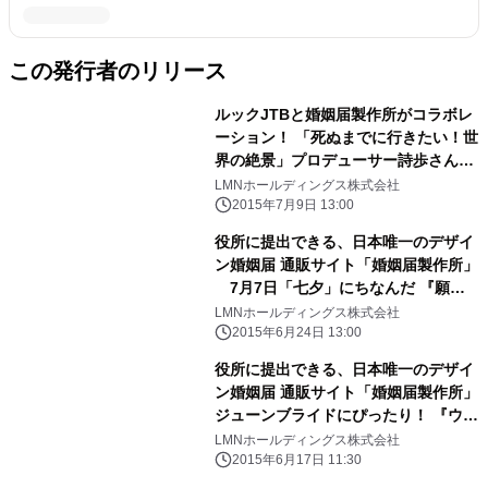
この発行者のリリース
ルックJTBと婚姻届製作所がコラボレ
ーション！ 「死ぬまでに行きたい！世
界の絶景」プロデューサー詩歩さんが
セレクトした 『ふたりで行きたい 世
LMNホールディングス株式会社
界の絶景婚姻届』無料キャンペーン
2015年7月9日 13:00
第1弾スタート！
役所に提出できる、日本唯一のデザイ
ン婚姻届 通販サイト「婚姻届製作所」
7月7日「七夕」にちなんだ 『願い
を叶える「星の婚姻届」7デザイン無
LMNホールディングス株式会社
料キャンペーン』スタート！
2015年6月24日 13:00
役所に提出できる、日本唯一のデザイ
ン婚姻届 通販サイト「婚姻届製作所」
ジューンブライドにぴったり！ 『ウェ
ディングモチーフ婚姻届 20デザイン
LMNホールディングス株式会社
無料キャンペーン』6月17日開始！
2015年6月17日 11:30