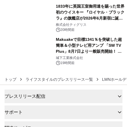
1833年に英国王室御用達を賜った世界
初のウイスキー 『ロイヤル・ブラック
ラ』の旗艦店が2026年6月新宿に誕
5
生 バカルディ ジャパンと連携した
株式会社ティグリス
没入型バー「BAR Arca」
20時間前
Makuakeで目標1341％を突破した超
簡単＆小型テレビ用アンプ 「SW TV
Plus」8月7日より一般販売開始！ ケ
6
ーブル1本つなぐだけ、テレビの音が
城下工業株式会社
ぐっと豊かに
19時間前
トップ
ライフスタイルのプレスリリース一覧
LMNホール
プレスリリース配信
サポート