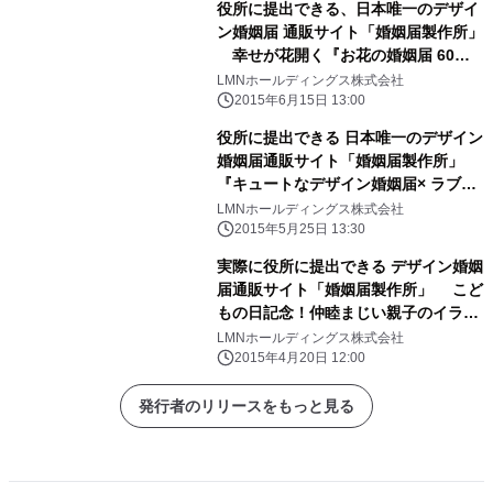
役所に提出できる、日本唯一のデザイ
ン婚姻届 通販サイト「婚姻届製作所」
幸せが花開く『お花の婚姻届 60デ
ザイン無料ダウンロードキャンペー
LMNホールディングス株式会社
ン』 2015年6月14日 花の日スター
2015年6月15日 13:00
ト！
役所に提出できる 日本唯一のデザイン
婚姻届通販サイト「婚姻届製作所」
『キュートなデザイン婚姻届× ラブレ
ターセット』を新発売！
LMNホールディングス株式会社
2015年5月25日 13:30
実際に役所に提出できる デザイン婚姻
届通販サイト「婚姻届製作所」 こど
もの日記念！仲睦まじい親子のイラス
トを描いた 『親子のモチーフの婚姻
LMNホールディングス株式会社
届』無料ダウンロードキャンペーン
2015年4月20日 12:00
2015年4月20日スタート！
発行者のリリースをもっと見る