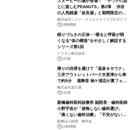
スヌーピーの湯が登場！ 「サウナのあ
とに楽しむPEANUTS」第2弾 渋谷
の人気銭湯「改良湯」と期間限定のコ
1
ラボレーション サウナイキタイコラ
株式会社ソニー・クリエイティブプロダクツ
ボグッズも発売決定！
18時間前
眠りづらさの正体──寝ると呼吸が弱
くなる"体の構造"をやさしく解説する
シリーズ第1回
2
トラタニ株式会社
1日前
帰りの渋滞を避けて「温泉＆サウナ」
三井アウトレットパーク木更津から車
で約5分 湯舞音 袖ケ浦店が夏フェア
3
メニューを提供
株式会社楽久屋
1日前
新橋歯科医科診療所 副院長・歯科医師
小野宇宙が「後悔しない歯科選び」
「痛くない歯科治療」「不安がない治
4
療計画」をテーマに専門監修
医療法人財団 興学会
11時間前