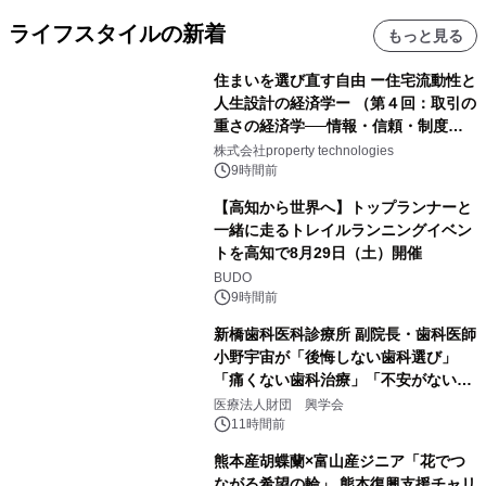
ライフスタイルの新着
もっと見る
住まいを選び直す自由 ー住宅流動性と
人生設計の経済学ー （第４回：取引の
重さの経済学──情報・信頼・制度を
PropTechはどう組み替えるか）｜
株式会社property technologies
PropTech-Lab
9時間前
【高知から世界へ】トップランナーと
一緒に走るトレイルランニングイベン
トを高知で8月29日（土）開催
BUDO
9時間前
新橋歯科医科診療所 副院長・歯科医師
小野宇宙が「後悔しない歯科選び」
「痛くない歯科治療」「不安がない治
療計画」をテーマに専門監修
医療法人財団 興学会
11時間前
熊本産胡蝶蘭×富山産ジニア「花でつ
ながる希望の輪」 熊本復興支援チャリ