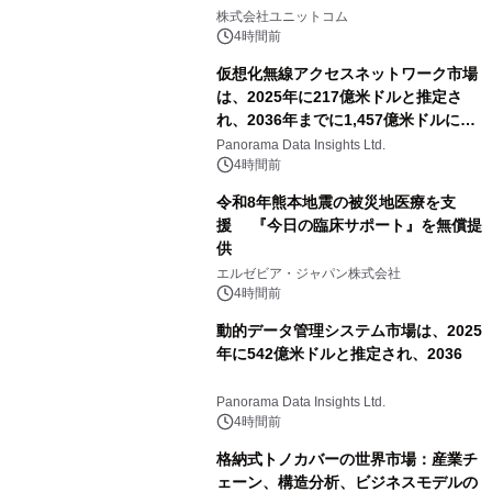
ゲーミングPCや高性能ノートPCなど
株式会社ユニットコム
対象iiyama PCのご購入で最大3万円分
4時間前
相当を還元
仮想化無線アクセスネットワーク市場
は、2025年に217億米ドルと推定さ
れ、2036年までに1,457億米ドルに達
すると予測されており、予測期間
Panorama Data Insights Ltd.
（2026年～2036年）
4時間前
令和8年熊本地震の被災地医療を支
援 『今日の臨床サポート』を無償提
供
エルゼビア・ジャパン株式会社
4時間前
動的データ管理システム市場は、2025
年に542億米ドルと推定され、2036
Panorama Data Insights Ltd.
4時間前
格納式トノカバーの世界市場：産業チ
ェーン、構造分析、ビジネスモデルの