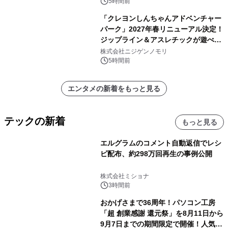
5時間前
「クレヨンしんちゃんアドベンチャー
パーク」2027年春リニューアル決定！
ジップライン＆アスレチックが遊べる
のは今年が最後！ 「ラスト！ドキがム
株式会社ニジゲンノモリ
ネムネ～大作戦！」始動
5時間前
エンタメの新着をもっと見る
テックの新着
もっと見る
エルグラムのコメント自動返信でレシ
ピ配布、約298万回再生の事例公開
株式会社ミショナ
3時間前
おかげさまで36周年！パソコン工房
「超 創業感謝 還元祭」を8月11日から
9月7日までの期間限定で開催！人気の