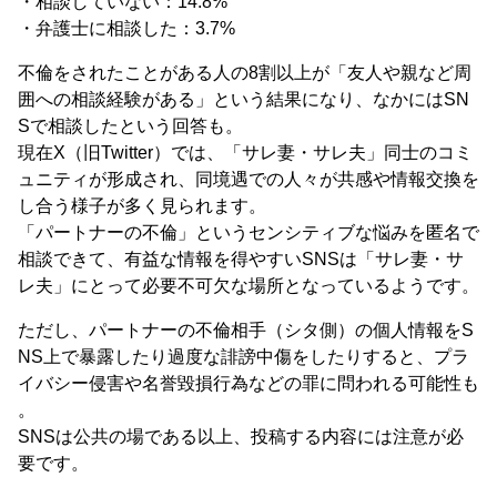
・相談していない：14.8%
・弁護士に相談した：3.7%
不倫をされたことがある人の8割以上が「友人や親など周
囲への相談経験がある」という結果になり、なかにはSN
Sで相談したという回答も。
現在X（旧Twitter）では、「サレ妻・サレ夫」同士のコミ
ュニティが形成され、同境遇での人々が共感や情報交換を
し合う様子が多く見られます。
「パートナーの不倫」というセンシティブな悩みを匿名で
相談できて、有益な情報を得やすいSNSは「サレ妻・サ
レ夫」にとって必要不可欠な場所となっているようです。
ただし、パートナーの不倫相手（シタ側）の個人情報をS
NS上で暴露したり過度な誹謗中傷をしたりすると、プラ
イバシー侵害や名誉毀損行為などの罪に問われる可能性も
。
SNSは公共の場である以上、投稿する内容には注意が必
要です。