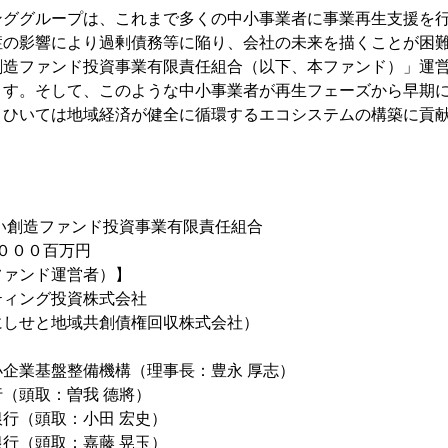
ンググループは、これまで多くの中小事業者に事業再生支援を
症の影響により過剰債務等に陥り、会社の未来を描くことが困
創造ファンド投資事業有限責任組合（以下、本ファンド）」運
ます。そして、このような中小事業者が再生フェーズから早期
、ひいては地域経済が健全に循環するエコシステムの構築に貢
い創造ファンド投資事業有限責任組合
,０００百万円
ファンド運営者）】
ィング投資株式会社
せと地域共創債権回収株式会社）
業基盤整備機構（理事長：豊永 厚志）
頭取：曽我 德將）
（頭取：小田 宏史）
（頭取：嘉藤 晃玉）