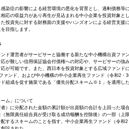
感染症の影響による経営環境の悪化を背景とし、過剰債務等に
は相応の収益力があり再生が見込まれる中小企業を投資対象と
じた投資先に対する財務面の支援やハンズオンによる経営支援
生を目指します。
色
ンド運営者がサービサーと協働する新たな中小機構出資ファン
対応が難しい信用保証協会付債権への対応や、サービサーの強
対応が可能です。また、西日本を投資対象とする広域ファンドに
ファンド、および中小機構の中小企業再生ファンド（令和2・
ンド組成を促す施策である「優先分配スキーム※１」を適用し
キーム」について
資者）に分配された金額の累計額が出資額の合計を上回った場
金（無限責任組合員が受け取る成功報酬を控除後）の一部（上限
分配するスキームのことを指す。中小企業再生ファンド（令和2
て創設された。