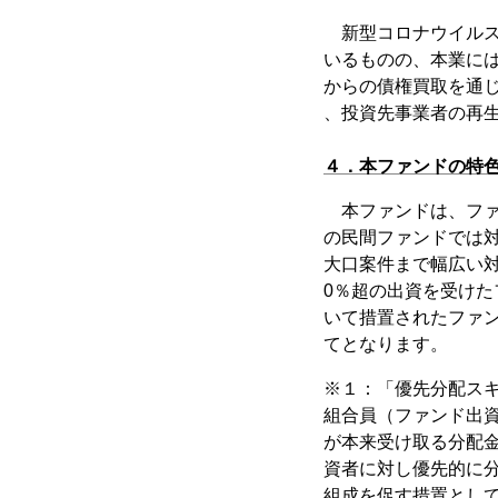
新型コロナウイルス
いるものの、本業に
からの債権買取を通
、投資先事業者の再
４．本ファンドの特
本ファンドは、ファ
の民間ファンドでは
大口案件まで幅広い
0％超の出資を受けた
いて措置されたファ
てとなります。
※１：「優先分配ス
組合員（ファンド出
が本来受け取る分配
資者に対し優先的に
組成を促す措置とし