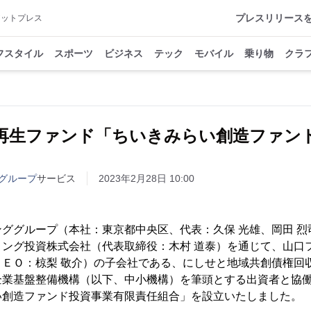
プレスリリース
アットプレス
フスタイル
スポーツ
ビジネス
テック
モバイル
乗り物
クラ
再生ファンド「ちいきみらい創造ファン
グループ
サービス
2023年2月28日 10:00
ググループ（本社：東京都中央区、代表：久保 光雄、岡田 烈
ィング投資株式会社（代表取締役：木村 道泰）を通じて、山口
ＣＥＯ：椋梨 敬介）の子会社である、にしせと地域共創債権回
企業基盤整備機構（以下、中小機構）を筆頭とする出資者と協
い創造ファンド投資事業有限責任組合」を設立いたしました。