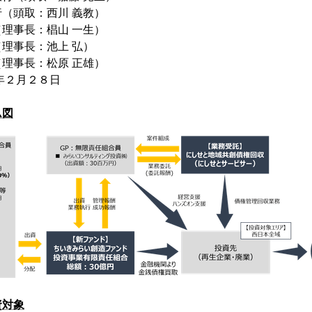
頭取：西川 義教）
事長：椙山 一生）
事長：池上 弘）
事長：松原 正雄）
年２月２８日
ム図
資対象