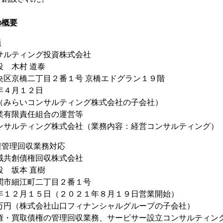
の概要
員
サルティング投資株式会社
役 木村 道泰
央区京橋二丁目２番１号 京橋エドグラン１９階
年４月１２日
（みらいコンサルティング株式会社の子会社）
業有限責任組合の運営等
ンサルティング株式会社（業務内容：経営コンサルティング）
権管理回収業務対応
域共創債権回収株式会社
役 坂本 直樹
関市細江町二丁目２番１号
年１２月１５日（２０２１年８月１９日営業開始）
万円（株式会社山口フィナンシャルグループの子会社）
債権・買取債権の管理回収業務、サービサー設立コンサルティン