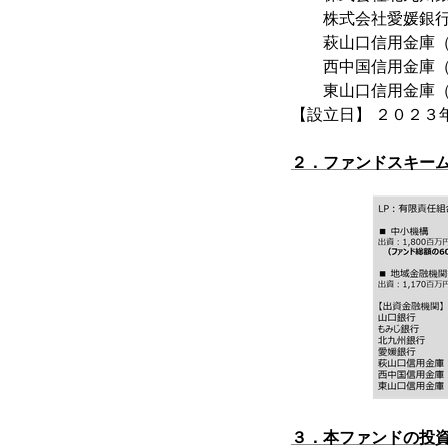
株式会社愛媛銀行（
萩山口信用金庫（理
西中国信用金庫（理
東山口信用金庫（理
【設立日】 ２０２３
２．ファンドスキー
３．本ファンドの投