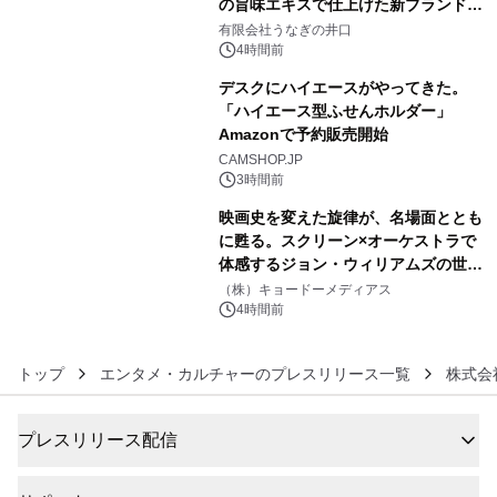
の旨味エキスで仕上げた新ブランド
4
「井口の誉」誕生
有限会社うなぎの井口
4時間前
デスクにハイエースがやってきた。
「ハイエース型ふせんホルダー」
Amazonで予約販売開始
5
CAMSHOP.JP
3時間前
映画史を変えた旋律が、名場面ととも
に甦る。スクリーン×オーケストラで
体感するジョン・ウィリアムズの世
6
界。ジョン・ウィリアムズ：シネマ・
（株）キョードーメディアス
スペクタキュラー・コンサート 開催決
4時間前
定！
トップ
エンタメ・カルチャーのプレスリリース一覧
株式会
プレスリリース配信