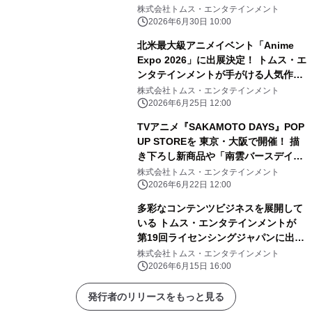
ー』 続投となる ばなにゃ役：梶裕
株式会社トムス・エンタテインメント
貴、ベイビースイート役：村瀬歩 豪
2026年6月30日 10:00
華ゲストキャスト3名 種崎敦美／伊藤
北米最大級アニメイベント「Anime
ゆいな／森川智之の オフィシャルコメ
Expo 2026」に出展決定！ トムス・エ
ントが解禁！
ンタテインメントが手がける人気作品
が集結し “日本のお祭り”体験を展開
株式会社トムス・エンタテインメント
2026年6月25日 12:00
TVアニメ『SAKAMOTO DAYS』POP
UP STOREを 東京・大阪で開催！ 描
き下ろし新商品や「南雲バースデイ」
グッズが登場
株式会社トムス・エンタテインメント
2026年6月22日 12:00
多彩なコンテンツビジネスを展開して
いる トムス・エンタテインメントが
第19回ライセンシングジャパンに出
展！
株式会社トムス・エンタテインメント
2026年6月15日 16:00
発行者のリリースをもっと見る