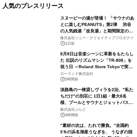
人気のプレスリリース
スヌーピーの湯が登場！ 「サウナのあ
とに楽しむPEANUTS」第2弾 渋谷
の人気銭湯「改良湯」と期間限定のコ
1
ラボレーション サウナイキタイコラ
株式会社ソニー・クリエイティブプロダクツ
ボグッズも発売決定！
1日前
8月8日は音楽シーンに革新をもたらし
た 伝説のリズムマシン「TR-808」を
祝う日 ～Roland Store Tokyoで実機
2
を展示しての 記念キャンペーンを開
ローランド株式会社
催 英国ラジオ「NTS」の 特別プログ
5時間前
ラムや、「TR-808」を愛する伝説的
淡路島の一棟貸しヴィラを2泊、"私た
アーティストを フィーチャーしたアニ
ちだけ"の別荘に 1日1組・最大8名
メーションを公開～
様、プールとサウナとジェットバス付
3
きで Villa Mon Temps AWAJIの連泊
株式会社ぷらど
素泊りプラン
4時間前
“素材の次は、たれで勝負。”全国約
5％の浜名湖産うなぎを、 うなぎの頭