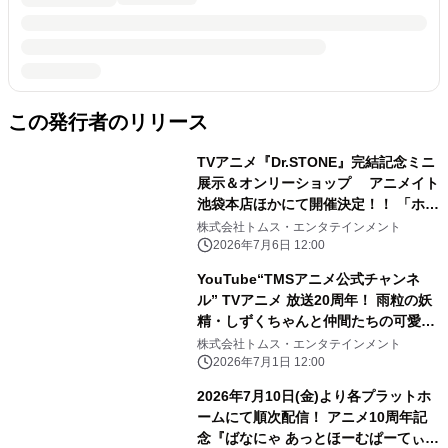
この発行者のリリース
TVアニメ『Dr.STONE』完結記念ミニ
展示＆オンリーショップ アニメイト
池袋本店ほかにて開催決定！！ 「ホワ
イマンといっしょ」がテーマの新規描
株式会社トムス・エンタテインメント
き下ろし商品の 会場販売、事後通販も
2026年7月6日 12:00
実施予定
YouTube“TMSアニメ公式チャンネ
ル” TVアニメ 放送20周年！ 雨粒の妖
精・しずくちゃんと仲間たちの可愛い
ストーリーが詰まった TVアニメ『ぷ
株式会社トムス・エンタテインメント
るるんっ！しずくちゃん』を全話無料
2026年7月1日 12:00
配信！
2026年7月10日(金)より各プラットホ
ームにて順次配信！ アニメ10周年記
念『ばなにゃ あっとほーむぱーてぃ