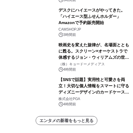
3時間前
デスクにハイエースがやってきた。
「ハイエース型ふせんホルダー」
Amazonで予約販売開始
CAMSHOP.JP
3時間前
映画史を変えた旋律が、名場面ととも
に甦る。スクリーン×オーケストラで
体感するジョン・ウィリアムズの世
界。ジョン・ウィリアムズ：シネマ・
（株）キョードーメディアス
スペクタキュラー・コンサート 開催決
4時間前
定！
【SNSで話題】実用性と可愛さを両
立！大切な個人情報をスマートに守る
ディズニーデザインのカードケースを
株式会社PGAが8月7日発売
株式会社PGA
4時間前
エンタメの新着をもっと見る