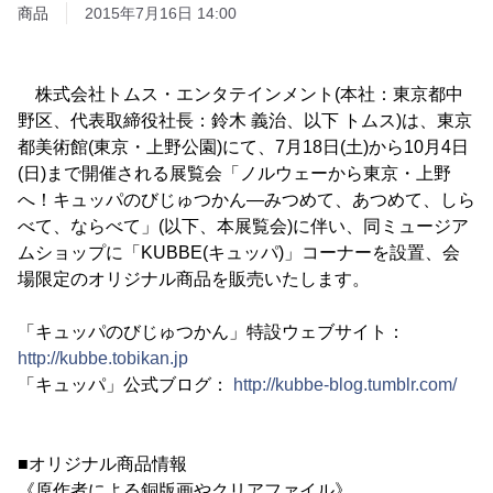
商品
2015年7月16日 14:00
株式会社トムス・エンタテインメント(本社：東京都中
野区、代表取締役社長：鈴木 義治、以下 トムス)は、東京
都美術館(東京・上野公園)にて、7月18日(土)から10月4日
(日)まで開催される展覧会「ノルウェーから東京・上野
へ！キュッパのびじゅつかん―みつめて、あつめて、しら
べて、ならべて」(以下、本展覧会)に伴い、同ミュージア
ムショップに「KUBBE(キュッパ)」コーナーを設置、会
場限定のオリジナル商品を販売いたします。
「キュッパのびじゅつかん」特設ウェブサイト：
http://kubbe.tobikan.jp
「キュッパ」公式ブログ：
http://kubbe-blog.tumblr.com/
■オリジナル商品情報
《原作者による銅版画やクリアファイル》