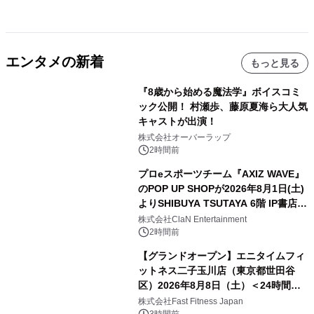
エンタメの新着
もっと見る
『8歳から始める魔法学』ボイスコミ
ック公開！ 村瀬歩、藤原夏海ら大人気
キャストが出演！
株式会社オーバーラップ
2時間前
プロeスポーツチーム『AXIZ WAVE』
のPOP UP SHOPが2026年8月1日(土)
よりSHIBUYA TSUTAYA 6階 IP書店で
開催決定！！
株式会社ClaN Entertainment
2時間前
【グランドオープン】エニタイムフィ
ットネス二子玉川店（東京都世田谷
区）2026年8月8日（土）＜24時間年
中無休のフィットネスジム＞
株式会社Fast Fitness Japan