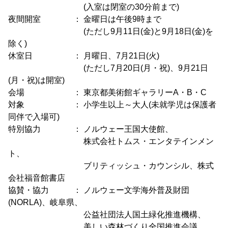
(入室は閉室の30分前まで)
夜間開室 ： 金曜日は午後9時まで
(ただし9月11日(金)と9月18日(金)を
除く)
休室日 ： 月曜日、7月21日(火)
(ただし7月20日(月・祝)、9月21日
(月・祝)は開室)
会場 ： 東京都美術館ギャラリーA・B・C
対象 ： 小学生以上～大人(未就学児は保護者
同伴で入場可)
特別協力 ： ノルウェー王国大使館、
株式会社トムス・エンタテインメン
ト、
ブリティッシュ・カウンシル、株式
会社福音館書店
協賛・協力 ： ノルウェー文学海外普及財団
(NORLA)、岐阜県、
公益社団法人国土緑化推進機構、
美しい森林づくり全国推進会議、