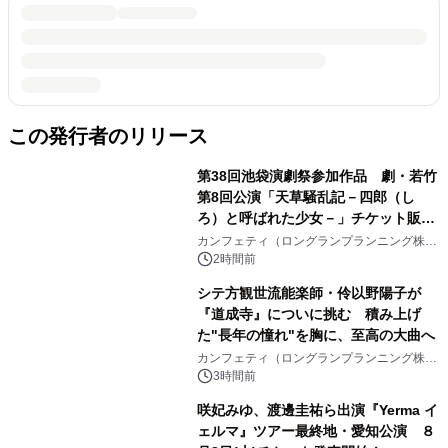
この発行者のリリース
第38回池袋演劇祭参加作品 劇・若竹
第8回公演「天草騒乱記－四郎（し
ろ）と呼ばれた少女－」チケット販売
開始
カンフェティ（ロングランプランニング株式
会社）
2時間前
シテ方観世流能楽師・伶以野陽子が
『道成寺』についに挑む 積み上げ
た"長年の憧れ"を胸に、至高の大曲へ
カンフェティ（ロングランプランニング株式
会社）
3時間前
咲妃みゆ、渡邊圭祐ら出演『Yerma イ
ェルマ』ツアー最終地・愛知公演 ８