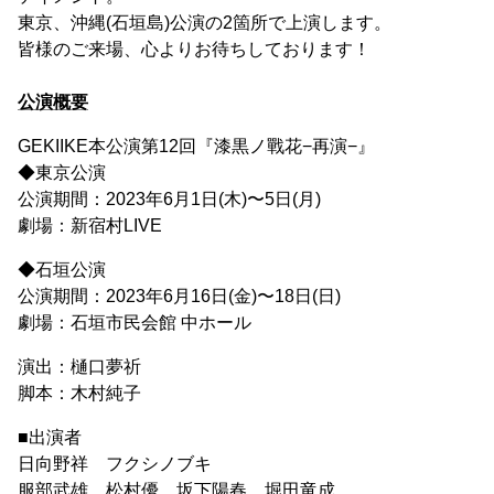
東京、沖縄(石垣島)公演の2箇所で上演します。
皆様のご来場、心よりお待ちしております！
公演概要
GEKIIKE本公演第12回『漆黒ノ戰花−再演−』
◆東京公演
公演期間：2023年6月1日(木)〜5日(月)
劇場：新宿村LIVE
◆石垣公演
公演期間：2023年6月16日(金)〜18日(日)
劇場：石垣市民会館 中ホール
演出：樋口夢祈
脚本：木村純子
■出演者
日向野祥 フクシノブキ
服部武雄 松村優 坂下陽春 堀田竜成