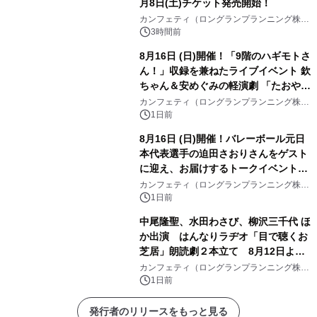
月8日(土)チケット発売開始！
カンフェティ（ロングランプランニング株式
会社）
3時間前
8月16日 (日)開催！「9階のハギモトさ
ん！」収録を兼ねたライブイベント 欽
ちゃん＆安めぐみの軽演劇 「たおやか
な心」 チケット販売中
カンフェティ（ロングランプランニング株式
会社）
1日前
8月16日 (日)開催！バレーボール元日
本代表選手の迫田さおりさんをゲスト
に迎え、お届けするトークイベント
『第4回 堀口はしのお話の会』チケッ
カンフェティ（ロングランプランニング株式
会社）
ト発売中
1日前
中尾隆聖、水田わさび、柳沢三千代 ほ
か出演 はんなりラヂオ「目で聴くお
芝居」朗読劇２本立て 8月12日より
赤坂RED/THEATERにて上演
カンフェティ（ロングランプランニング株式
会社）
1日前
発行者のリリースをもっと見る