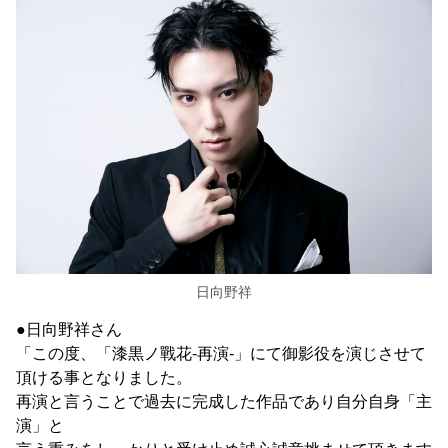
日向野祥
●日向野祥さん
「この度、「漆黒ノ戰花-再演-」にて御影役を演じさせて
頂ける事となりました。
再演と言うことで過去に完成した作品であり自分自身「主
演」と