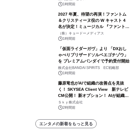
1時間前
2027 年夏、待望の再演！ファントム
＆クリスティーヌ役の W キャスト 4
名が決定！ミュージカル 『ファント
ム』
（株）キョードーメディアス
1時間前
「仮面ライダーガヴ」より 「DXおし
ゃべりブリザードソルベエゴチゾウ」
を プレミアムバンダイで予約受付開始
株式会社BANDAI SPIRITS EC戦略部
1時間前
藤原竜也がAIで組織の改善点を見抜
く！ SKYSEA Client View 新テレビ
CM公開！ 新オプション！ AIが組織の
業務実態を分析し労務改善を支援。 藤
Ｓｋｙ株式会社
原竜也メイキング動画公開 「もしAIが
2時間前
自分を分析したら、すぐ休めと言われ
る自信がある」「昨年の夏はカブトム
エンタメの新着をもっと見る
シを捕まえたり、虫と戦ったり…」