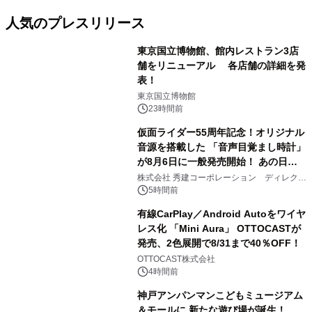
人気のプレスリリース
東京国立博物館、館内レストラン3店
舗をリニューアル 各店舗の詳細を発
表！
1
東京国立博物館
23時間前
仮面ライダー55周年記念！オリジナル
音源を搭載した 「音声目覚まし時計」
が8月6日に一般発売開始！ あの日の
2
大興奮が今甦る
株式会社 秀建コーポレーション ディレクト
アートギャラリー
5時間前
有線CarPlay／Android Autoをワイヤ
レス化 「Mini Aura」 OTTOCASTが
発売、2色展開で8/31まで40％OFF！
3
OTTOCAST株式会社
4時間前
神戸アンパンマンこどもミュージアム
＆モールに 新たな遊び場が誕生！