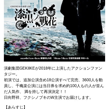
演劇集団GEKIIKEが2018年に上演したアクションファン
タジー。
初演では、追加公演含め18公演すべて完売、3600人を動
員し、千穐楽公演には当日券を求め約100人もの人が並ん
だ人気作、 満を持して再演決定！！
日向野祥、フクシノブキのW主演でお届けします。
【あらすじ】