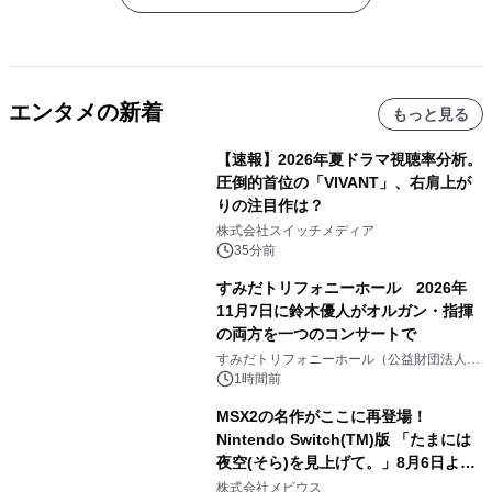
エンタメの新着
もっと見る
【速報】2026年夏ドラマ視聴率分析。
圧倒的首位の「VIVANT」、右肩上が
りの注目作は？
株式会社スイッチメディア
35分前
すみだトリフォニーホール 2026年
11月7日に鈴木優人がオルガン・指揮
の両方を一つのコンサートで
すみだトリフォニーホール（公益財団法人墨
田区文化振興財団）
1時間前
MSX2の名作がここに再登場！
Nintendo Switch(TM)版 「たまには
夜空(そら)を見上げて。」8月6日より
配信開始！
株式会社メビウス