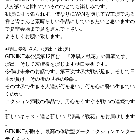
人が多いと聞いているのでとても楽しみです。
初演に引っ張られず、僕なりにVANを演じてW主演である
祥と皆さんと素晴らしい作品にしていきたいと思いますの
で是非会場まで足を運んで下さい。
よろしくお願い致します。
●樋口夢祈さん（演出・出演）
GEKIIKE本公演第12回は、『漆黒ノ戰花』の再演です。
演出、そして灰崎役を演じます樋口夢祈です。
今作は未来のお話です。第三次世界大戦が起き、そして日
本が負け、その後の世界の物語。
その世界で生きる人達が何を思い、何を心に誓い生きてい
くのか。
アクション満載の作品で、男心をくすぐる戦いの連続です
。
新しいキャスト達と新しい『漆黒ノ戰花』をお届けします
。
GEKIIKEが贈る、最高の体験型ダークアクションエンター
テイメント。