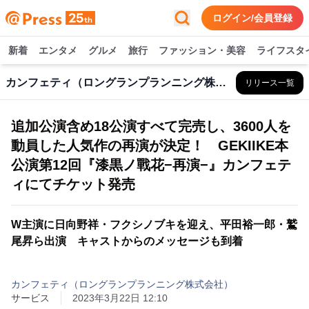
ログイン/会員登録
新着
エンタメ
グルメ
旅行
ファッション・美容
ライフスタ
カンフェティ（ロングランプランニング株式会社）
リリース一覧
追加公演含め18公演すべて完売し、3600人を
動員した人気作の再演が決定！ GEKIIKE本
公演第12回『漆黒ノ戰花−再演−』カンフェテ
ィにてチケット発売
W主演に日向野祥・フクシノブキを迎え、平田裕一郎・鷲
尾昇ら出演 キャストからのメッセージも到着
カンフェティ（ロングランプランニング株式会社）
サービス
2023年3月22日 12:10