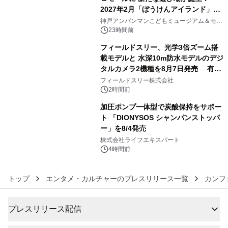
2027年2月「ぼうけんアイランド」が
4
オープン
神戸アンパンマンこどもミュージアム＆モー
ル
23時間前
フィールドスリー、光学3倍ズーム搭
載モデルと 水深10m防水モデルのデジ
タルカメラ2機種を8月7日発売 有効
5
約1300万画素、用途別に選べるコンデ
フィールドスリー株式会社
ジ新登場
2時間前
加圧ポンプ一体型で炭酸保持をサポー
ト 「DIONYSOS シャンパンストッパ
ー」を8/4発売
6
株式会社ライフエキスパート
4時間前
トップ
エンタメ・カルチャーのプレスリリース一覧
カンフ
プレスリリース配信