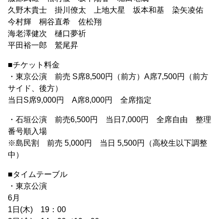
久野木貴士 掛川僚太 上地大星 坂本和基 染矢凌佑
今村輝 桐谷直希 佐松翔
海老澤健次 樋口夢祈
平田裕一郎 鷲尾昇
■チケット料金
・東京公演 前売 S席8,500円（前方）A席7,500円（前方
サイド、後方）
当日S席9,000円 A席8,000円 全席指定
・石垣公演 前売6,500円 当日7,000円 全席自由 整理
番号順入場
※島民割 前売 5,000円 当日 5,500円（高校生以下調整
中）
■タイムテーブル
・東京公演
6月
1日(木) 19：00