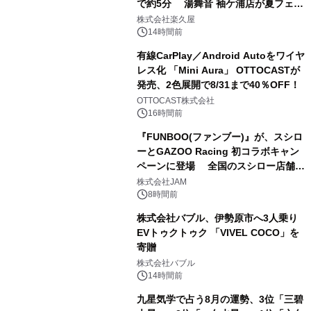
で約5分 湯舞音 袖ケ浦店が夏フェア
2
メニューを提供
株式会社楽久屋
14時間前
有線CarPlay／Android Autoをワイヤ
レス化 「Mini Aura」 OTTOCASTが
発売、2色展開で8/31まで40％OFF！
3
OTTOCAST株式会社
16時間前
『FUNBOO(ファンブー)』が、スシロ
ーとGAZOO Racing 初コラボキャン
ペーンに登場 全国のスシロー店舗で
4
GR 4車種の FUNBOO(ミニカー)付き
株式会社JAM
メニューが展開されます
8時間前
株式会社バブル、伊勢原市へ3人乗り
EVトゥクトゥク 「VIVEL COCO」を
寄贈
5
株式会社バブル
14時間前
九星気学で占う8月の運勢、3位「三碧