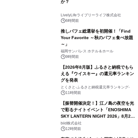
か？
LivelyLifeライブリーライフ株式会社
6時間前
推しパフェ総選挙を初開催！「Find
Your Favorite ～秋のパフェ食べ放題
～」
福岡サンパレス ホテル＆ホール
9時間前
【2026年8月版】ふるさと納税でもら
える『ウイスキー』の還元率ランキン
グを発表
とくさと-ふるさと納税還元率ランキング-
11時間前
【振替開催決定！】江ノ島の夜空を光
で彩るナイトイベント「ENOSHIMA
SKY LANTERN NIGHT 2026」8月22
日(土)振替開催＆受付スタート！
biid株式会社
12時間前