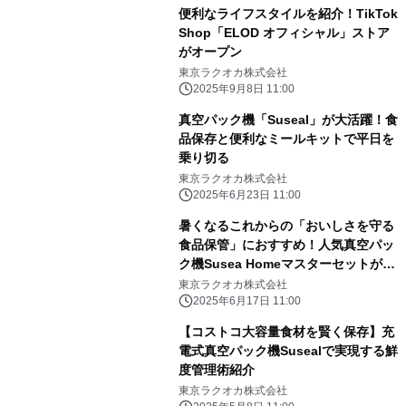
便利なライフスタイルを紹介！TikTok
Shop「ELOD オフィシャル」ストア
がオープン
東京ラクオカ株式会社
2025年9月8日 11:00
真空パック機「Suseal」が大活躍！食
品保存と便利なミールキットで平日を
乗り切る
東京ラクオカ株式会社
2025年6月23日 11:00
暑くなるこれからの「おいしさを守る
食品保管」におすすめ！人気真空パッ
ク機Susea Homeマスターセットが発
売開始。
東京ラクオカ株式会社
2025年6月17日 11:00
【コストコ大容量食材を賢く保存】充
電式真空パック機Susealで実現する鮮
度管理術紹介
東京ラクオカ株式会社