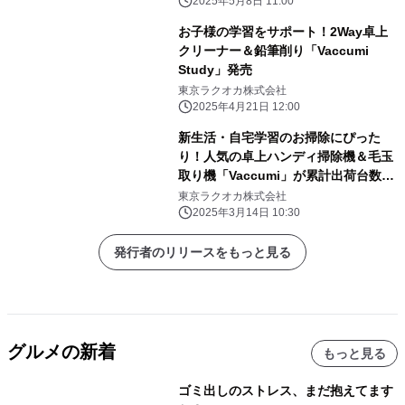
2025年5月8日 11:00
お子様の学習をサポート！2Way卓上
クリーナー＆鉛筆削り「Vaccumi
Study」発売
東京ラクオカ株式会社
2025年4月21日 12:00
新生活・自宅学習のお掃除にぴった
り！人気の卓上ハンディ掃除機＆毛玉
取り機「Vaccumi」が累計出荷台数
65,000台を突破！
東京ラクオカ株式会社
2025年3月14日 10:30
発行者のリリースをもっと見る
グルメの新着
もっと見る
ゴミ出しのストレス、まだ抱えてます