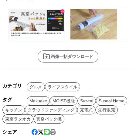
画像一括ダウンロード
カテゴリ
グルメ
ライフスタイル
タグ
Makuake
MOIST機能
Suseal
Suseal Home
キッチン
クラウドファンディング
充電式
先行販売
東京ラクオカ
真空パック機
シェア