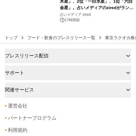
木星」、2位「一白水星」、1位「六白
金星」。占いメディアのziredがランキ
6
ングを発表
占いメディア zired
17時間前
トップ
フード・飲食のプレスリリース一覧
東京ラクオカ株
プレスリリース配信
サポート
関連サービス
•
運営会社
•
パートナープログラム
•
利用規約