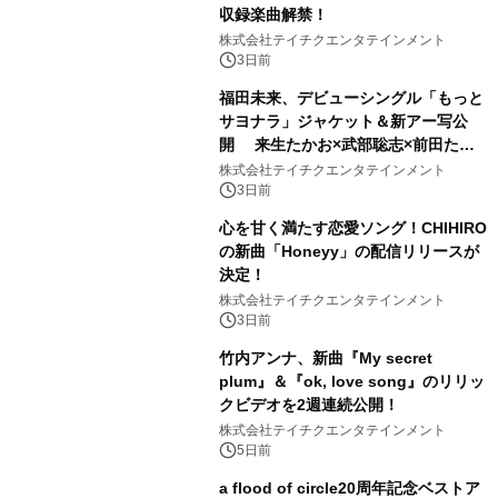
収録楽曲解禁！
株式会社テイチクエンタテインメント
3日前
福田未来、デビューシングル「もっと
サヨナラ」ジャケット＆新アー写公
開 来生たかお×武部聡志×前田たか
ひろの豪華タッグ
株式会社テイチクエンタテインメント
3日前
心を甘く満たす恋愛ソング！CHIHIRO
の新曲「Honeyy」の配信リリースが
決定！
株式会社テイチクエンタテインメント
3日前
竹内アンナ、新曲『My secret
plum』＆『ok, love song』のリリッ
クビデオを2週連続公開！
株式会社テイチクエンタテインメント
5日前
a flood of circle20周年記念ベストア