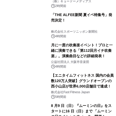
マジで来い』キービジュアル解禁！
（株）キョードーメディアス
2時間前
「THE ALFEE新聞 夏イベ特集号」発
売決定！
株式会社スポーツニッポン新聞社
4時間前
月に一度の吹奏楽イベント！プロと一
緒に演奏できる「第112回月イチ吹奏
楽」。演奏曲目などの詳細発表！
公益社団法人 大阪市音楽団
4時間前
【エニタイムフィットネス 国内の会員
数120万人突破】グランドオープンの
西小山店が世界6,000店舗目で達成！
株式会社Fast Fitness Japan
5時間前
8 月9 日（日）『ムーミンの日』をス
タートに16 日（日）まで 「ムーミン