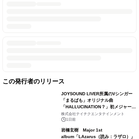
この発行者のリリース
JOYSOUND LIVER所属のVシンガー
「まるぱも」オリジナル曲
「HALLUCINATION？」初メジャー配
信リリース決定！
株式会社テイチクエンタテインメント
1日前
岩橋玄樹 Major 1st
album「LAzarus（読み：ラザロ）」