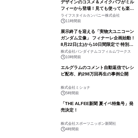
デザインのコスメ＆メイクパフがミル
フィーから登場！見ても使っても楽し
3
い、ポップでキュートなコレクショ
ライフスタイルカンパニー株式会社
ン。
11時間前
展示終了を迎える「実物大ユニコーン
ガンダム立像」 フィナーレ企画始動！
8月22日(土)から10日間限定で 特別映
4
像『UNICORN GUNDAM Statue ―
株式会社バンダイナムコフィルムワークス
BEYOND POSSIBILITY ―』を上映！
10時間前
エルグラムのコメント自動返信でレシ
ピ配布、約298万回再生の事例公開
5
株式会社ミショナ
5時間前
「THE ALFEE新聞 夏イベ特集号」発
売決定！
6
株式会社スポーツニッポン新聞社
4時間前