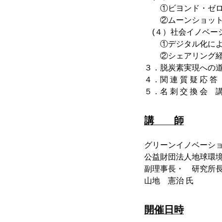
①ビヨンド・ゼロ
②ムーンショット型
(４）社会イノベー
①デジタル化によ
②シェアリング経済
３．脱炭素実現への
４．関 連 質 疑 応 答
５．名 刺 交 換 
講 師
グリーンイノベーシ
公益財団法人地球環境
副理事長・ 研究所
山地 憲治 氏
開催日時