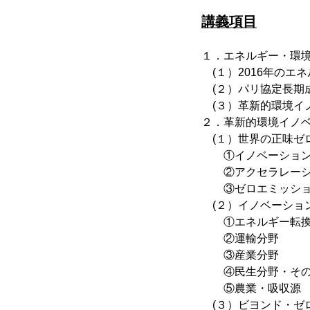
講義項目
１．エネルギー・環
(１）2016年のエ
(２）パリ協定長期
(３）革新的環境イ
２．革新的環境イノ
(１）世界の正味ゼ
①イノベーション
②アクセラレーシ
③ゼロエミッショ
(２）イノベーション
①エネルギー転換
②運輸分野
③産業分野
④民生分野・その
⑤農業・吸収源
(３）ビヨンド・ゼ