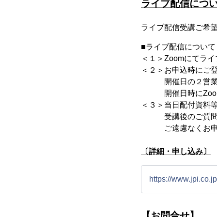
ライブ配信につ
ライブ配信受講ご希
■ライブ配信について
＜１＞Zoomにてラ
＜２＞お申込時にご登
開催日の２営業日
開催日時にZo
＜３＞当日配付資料
受講後のご質問等
ご遠慮なくお申し
〔詳細・申し込み〕
https://www.jpi.co.
【お問合せ】