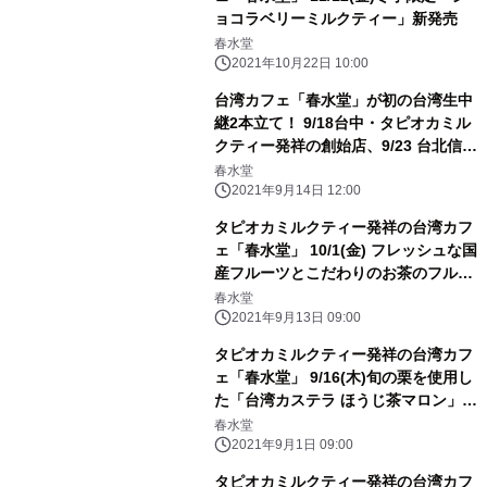
ョコラベリーミルクティー」新発売
春水堂
2021年10月22日 10:00
台湾カフェ「春水堂」が初の台湾生中
継2本立て！ 9/18台中・タピオカミル
クティー発祥の創始店、9/23 台北信義
店に現地ガイドが潜入
春水堂
2021年9月14日 12:00
タピオカミルクティー発祥の台湾カフ
ェ「春水堂」 10/1(金) フレッシュな国
産フルーツとこだわりのお茶のフルー
ツティー第3弾「果肉茶 梨鉄観音」
春水堂
2021年9月13日 09:00
タピオカミルクティー発祥の台湾カフ
ェ「春水堂」 9/16(木)旬の栗を使用し
た「台湾カステラ ほうじ茶マロン」期
間限定新発売
春水堂
2021年9月1日 09:00
タピオカミルクティー発祥の台湾カフ