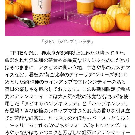
「タピオカパンプキンラテ」
TP TEAでは、春水堂が35年以上にわたり培ってきた、
厳選された無添加の茶葉や高品質なドリンクへのこだわり
はそのままに、アクセスの良い立地、甘さや氷のカスタマ
イズなど、看板の“黄金比率のティーラテ”シリーズをはじ
めとした約70種のラインアップでアレンジティーのある
毎日の楽しさを追求しております。この度期間限定で新発
売のアレンジティーには大人気の秋の味覚“かぼちゃ”を使
用した『タピオカパンプキンラテ』と『パンプキンラテ』
が登場！きび砂糖のシロップで甘さとお茶の香りを引き立
てた芳醇な紅茶に、たっぷりのかぼちゃペーストとミルク
、生クリームで作る“かぼちゃフォーム”をトッピング。ま
ろやかなかぼちゃのコクと芳ばしい紅茶のアレンジティー