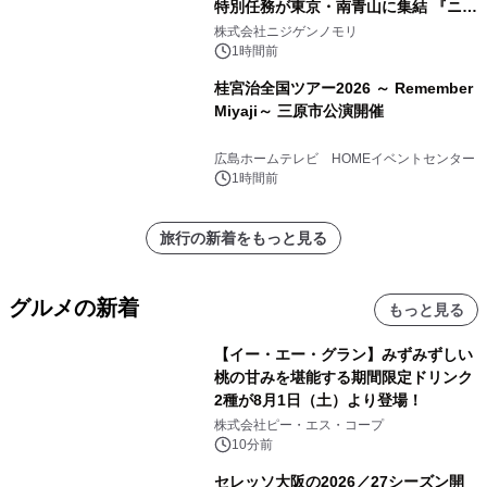
特別任務が東京・南青山に集結 『ニジ
ゲンノモリ POPUPストア in Annex
株式会社ニジゲンノモリ
Aoyama』
1時間前
桂宮治全国ツアー2026 ～ Remember
Miyaji～ 三原市公演開催
広島ホームテレビ HOMEイベントセンター
1時間前
旅行の新着をもっと見る
グルメの新着
もっと見る
【イー・エー・グラン】みずみずしい
桃の甘みを堪能する期間限定ドリンク
2種が8月1日（土）より登場！
株式会社ピー・エス・コープ
10分前
セレッソ大阪の2026／27シーズン開