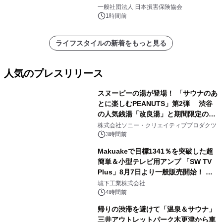
調査」を実施、 認知度の低さも浮き彫
一般社団法人 日本損害保険協会
りに～
1時間前
ライフスタイルの新着をもっと見る
人気のプレスリリース
スヌーピーの湯が登場！ 「サウナのあ
とに楽しむPEANUTS」第2弾 渋谷
の人気銭湯「改良湯」と期間限定のコ
1
ラボレーション サウナイキタイコラ
株式会社ソニー・クリエイティブプロダクツ
ボグッズも発売決定！
3時間前
Makuakeで目標1341％を突破した超
簡単＆小型テレビ用アンプ 「SW TV
Plus」8月7日より一般販売開始！ ケ
2
ーブル1本つなぐだけ、テレビの音が
城下工業株式会社
ぐっと豊かに
4時間前
帰りの渋滞を避けて「温泉＆サウナ」
三井アウトレットパーク木更津から車