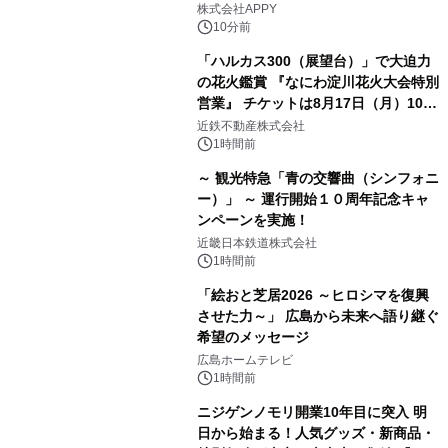
う！」を開催
株式会社APPY
10分前
「ハルカス300（展望台）」で大迫力
の花火鑑賞 『なにわ淀川花火大会特別
営業』 チケットは8月17日（月）10時
00分から販売開始！
近鉄不動産株式会社
1時間前
～ 観光特急「青の交響曲（シンフォニ
ー）」 ～ 運行開始１０周年記念キャ
ンペーンを実施！
近畿日本鉄道株式会社
1時間前
「絵おと芝居2026 ～ヒロシマを復興
させた力～」 広島から未来へ語り継ぐ
希望のメッセージ
広島ホームテレビ
1時間前
ニジゲンノモリ開業10年目に突入 明
日から始まる！人気グッズ・新商品・