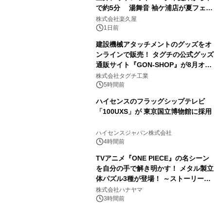
で約5分 湯舞音 袖ケ浦店が夏フェア
3
メニューを提供
株式会社楽久屋
1日前
建設機械アタッチメントのグッズをオ
ンラインで販売！ タグチの公式グッズ
通販サイト『GON-SHOP』が8月オー
4
プン
株式会社タグチ工業
5時間前
ハイセンスのフラッグシップテレビ
「100UXS」が 東京国立博物館に採用
5
ハイセンスジャパン株式会社
4時間前
TVアニメ『ONE PIECE』の名シーン
を自分の手で解き明かす！ メタル製立
体パズル3種が登場！ ～ストーリーと
6
ギミックが融合した 大人の体験型パズ
株式会社ハナヤマ
ルが8月7日(金)12時より先行予約受付
3時間前
開始～