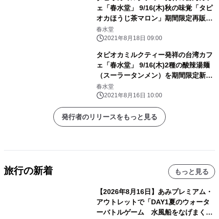
ェ「春水堂」 9/16(木)秋の味覚「タピ
オカほうじ茶マロン」期間限定再販売
決定
春水堂
2021年8月18日 09:00
タピオカミルクティー発祥の台湾カフ
ェ「春水堂」 9/16(木)2種の酸辣湯麺
（スーラータンメン）を期間限定新発
売
春水堂
2021年8月16日 10:00
発行者のリリースをもっと見る
旅行の新着
もっと見る
【2026年8月16日】あみプレミアム・
アウトレットで「DAY1夏のウォータ
ーバトルゲーム 水風船をなげまくろ