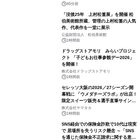
による 再生可能エネルギー電力の使用
40分前
を開始します
「没後25年 上村松篁展」を開催 松
伯美術館所蔵、管理の上村松篁の人気
作、代表作を一堂に展示
公益財団法人 松伯美術館
1時間前
ドラッグストアモリ みらいプロジェ
クト 「子どもお仕事参観デー2026」
を開催！
株式会社ドラッグストアモリ
1時間前
セレッソ大阪の2026／27シーズン開
幕戦に 「ウメダチーズラボ」が出店！
限定スイーツ販売＆選手直筆サイング
ッズが当たる抽選会を 8月8日に開催
株式会社ヤマタカ
1時間前
SNS経由での保険金詐欺で10代は現実
で 居場所を失うリスク懸念 ～「SNS
を通じた保険金不正請求に関する意識