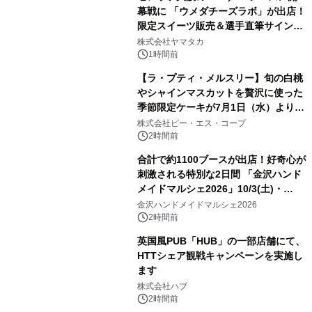
幕戦に 「ウメダチーズラボ」が出店！
限定スイーツ販売＆選手直筆サイング
ッズが当たる抽選会を 8月8日に開催
株式会社ヤマタカ
1時間前
【ラ・プティ・メルスリー】旬の白桃
やシャインマスカットを贅沢に使った
季節限定ケーキが7月1日（水）より順
次登場！
株式会社ピー・エス・コープ
2時間前
合計で約1100ブースが出店！好奇心が
刺激される特別な2日間 「金沢ハンド
メイドマルシェ2026」10/3(土)・
10/4(日)開催
金沢ハンドメイドマルシェ2026
2時間前
英国風PUB「HUB」の一部店舗にて、
HTTシェア観戦キャンペーンを実施し
ます
株式会社ハブ
2時間前