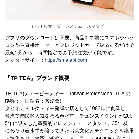
モバイルオーダーシステム「スマタピ」
アプリのダウンロードは不要、商品を事前にスマホやパソ
コンから直接オーダーとクレジットカード決済するだけで
最短5分から、時間指定での予約注文が可能です。
スマタピサイト：
https://smatapi.com
『TP TEA』ブランド概要
TP TEA(ティーピーティー、Taiwan Professional TEA の
略称：中国語名：茶湯會)
タピオカミルクティー発祥の店として1983年に創業し、
台湾で国民的人気を誇る春水堂（チュンスイタン）が200
5年に設立した革新的アレンジティースタンド。35年以上
にわたり春水堂が培ってきたお茶文化とテクニックを継承
・進化させ、台湾で初めてティーラテ（tea latte）などユ