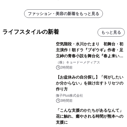
ファッション・美容の新着をもっと見る
ライフスタイルの新着
もっと見る
空気階段・水川かたまり 初舞台・初
主演作！朝ドラ『ブギウギ』作者・足
立紳の青春小説を舞台化『春よ来い、
マジで来い』キービジュアル解禁！
（株）キョードーメディアス
2時間前
【お盆休みの自分探し】「何がしたい
か分からない」を抜け出すトリセツの
作り方
撫子Plus株式会社
3時間前
「こんな支援のかたちがあるなんて」
花に触れ、癒やされる時間が熊本への
支援に