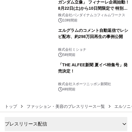
ガンダム立像」 フィナーレ企画始動！
8月22日(土)から10日間限定で 特別映
4
像『UNICORN GUNDAM Statue ―
株式会社バンダイナムコフィルムワークス
BEYOND POSSIBILITY ―』を上映！
10時間前
エルグラムのコメント自動返信でレシ
ピ配布、約298万回再生の事例公開
5
株式会社ミショナ
5時間前
「THE ALFEE新聞 夏イベ特集号」発
売決定！
6
株式会社スポーツニッポン新聞社
4時間前
トップ
ファッション・美容のプレスリリース一覧
エルソニ
プレスリリース配信