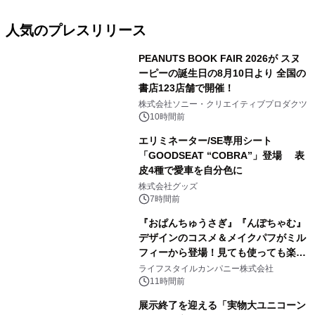
人気のプレスリリース
PEANUTS BOOK FAIR 2026が スヌ
ーピーの誕生日の8月10日より 全国の
書店123店舗で開催！
1
株式会社ソニー・クリエイティブプロダクツ
10時間前
エリミネーター/SE専用シート
「GOODSEAT “COBRA”」登場 表
皮4種で愛車を自分色に
2
株式会社グッズ
7時間前
『おぱんちゅうさぎ』『んぽちゃむ』
デザインのコスメ＆メイクパフがミル
フィーから登場！見ても使っても楽し
3
い、ポップでキュートなコレクショ
ライフスタイルカンパニー株式会社
ン。
11時間前
展示終了を迎える「実物大ユニコーン