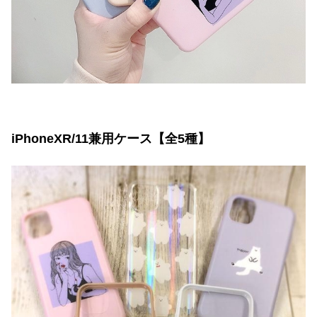
iPhoneXR/11兼用ケース【全5種】