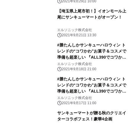
2021年9月29日 10:00
【埼玉県上尾市初！】イオンモール上
尾にサンキューマートがオープン！
エルソニック株式会社
2021年9月21日 13:30
#勝たんしかサンキューハロウィン ト
レンドの“コワかわ”お菓子＆コスメで
準備も超楽しい 『ALL390でコワかわ
ハロウィン』が9月24日(金) からスタ
エルソニック株式会社
ート！
2021年9月18日 21:00
#勝たんしかサンキューハロウィン ト
レンドの“コワかわ”お菓子＆コスメで
準備も超楽しい 『ALL390でコワかわ
ハロウィン』が9月24日(金) からスタ
エルソニック株式会社
ート！
2021年9月17日 11:00
サンキューマートが贈る秋のクリエイ
ターコラボフェス！豪華4企画