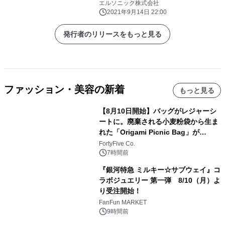
エルソニック株式会社
2021年9月14日 22:00
発行者のリリースをもっと見る
ファッション・美容の新着
もっと見る
【8月10日開始】バッグがレジャーシ
ートに。廃棄される小麦粉袋から生ま
れた「Origami Picnic Bag」が
Makuakeに登場
FortyFive Co.
7時間前
『銀河特急 ミルキー☆サブウェイ』コ
ラボジュエリー 第一弾 8/10（月）よ
り受注開始！
FanFun MARKET
9時間前