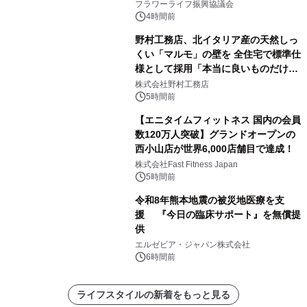
フラワーライフ振興協議会
4時間前
野村工務店、北イタリア産の天然しっ
くい「マルモ」の壁を 全住宅で標準仕
様として採用「本当に良いものだけに
こだわる」
株式会社野村工務店
5時間前
【エニタイムフィットネス 国内の会員
数120万人突破】グランドオープンの
西小山店が世界6,000店舗目で達成！
株式会社Fast Fitness Japan
5時間前
令和8年熊本地震の被災地医療を支
援 『今日の臨床サポート』を無償提
供
エルゼビア・ジャパン株式会社
6時間前
ライフスタイルの新着をもっと見る