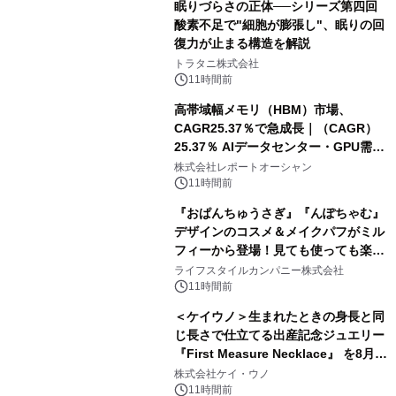
眠りづらさの正体──シリーズ第四回
酸素不足で"細胞が膨張し"、眠りの回
復力が止まる構造を解説
トラタニ株式会社
11時間前
高帯域幅メモリ（HBM）市場、
CAGR25.37％で急成長｜（CAGR）
25.37％ AIデータセンター・GPU需要
拡大が2035年の市場成長を牽引
株式会社レポートオーシャン
11時間前
『おぱんちゅうさぎ』『んぽちゃむ』
デザインのコスメ＆メイクパフがミル
フィーから登場！見ても使っても楽し
い、ポップでキュートなコレクショ
ライフスタイルカンパニー株式会社
ン。
11時間前
＜ケイウノ＞生まれたときの身長と同
じ長さで仕立てる出産記念ジュエリー
『First Measure Necklace』 を8月14
日(金)に発売
株式会社ケイ・ウノ
11時間前