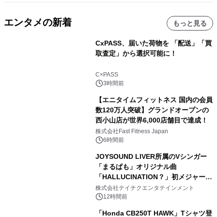
エンタメの新着
もっと見る
CxPASS、届いた荷物を 「配送」「買
取査定」から選択可能に！
C×PASS
3時間前
【エニタイムフィットネス 国内の会員
数120万人突破】グランドオープンの
西小山店が世界6,000店舗目で達成！
株式会社Fast Fitness Japan
6時間前
JOYSOUND LIVER所属のVシンガー
「まるぱも」オリジナル曲
「HALLUCINATION？」初メジャー配
信リリース決定！
株式会社テイチクエンタテインメント
12時間前
「Honda CB250T HAWK」Tシャツ登