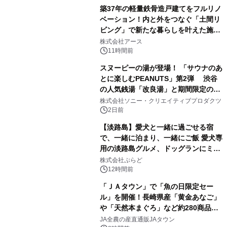
築37年の軽量鉄骨造戸建てをフルリノ
ベーション！内と外をつなぐ「土間リ
ビング」で新たな暮らしを叶えた施工
1
事例を株式会社アースが公開
株式会社アース
11時間前
スヌーピーの湯が登場！ 「サウナのあ
とに楽しむPEANUTS」第2弾 渋谷
の人気銭湯「改良湯」と期間限定のコ
2
ラボレーション サウナイキタイコラ
株式会社ソニー・クリエイティブプロダクツ
ボグッズも発売決定！
2日前
【淡路島】愛犬と一緒に過ごせる宿
で、一緒に泊まり、一緒にご飯 愛犬専
用の淡路島グルメ、ドッグランにミニ
3
プール グランピングとトレーラーハウ
株式会社ぷらど
スの2施設で
12時間前
「ＪＡタウン」で「魚の日限定セー
ル」を開催！長崎県産「黄金あなご」
や「天然本まぐろ」など約280商品を
4
販売！～毎月１０日の定例企画～
JA全農の産直通販JAタウン