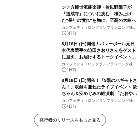
シテ方観世流能楽師・伶以野陽子が
『道成寺』についに挑む 積み上げ
た"長年の憧れ"を胸に、至高の大曲へ
カンフェティ（ロングランプランニング株式
会社）
3日前
8月16日 (日)開催！バレーボール元日
本代表選手の迫田さおりさんをゲスト
に迎え、お届けするトークイベント
『第4回 堀口はしのお話の会』チケッ
カンフェティ（ロングランプランニング株式
会社）
ト発売中
4日前
8月16日 (日)開催！「9階のハギモトさ
ん！」収録を兼ねたライブイベント 欽
ちゃん＆安めぐみの軽演劇 「たおやか
な心」 チケット販売中
カンフェティ（ロングランプランニング株式
会社）
4日前
発行者のリリースをもっと見る