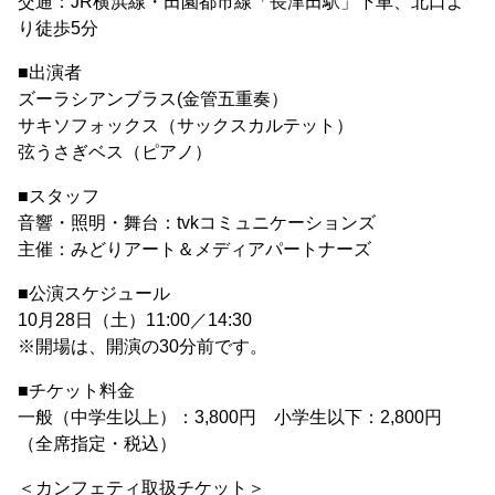
交通：JR横浜線・田園都市線「長津田駅」下車、北口よ
り徒歩5分
■出演者
ズーラシアンブラス(金管五重奏）
サキソフォックス（サックスカルテット）
弦うさぎベス（ピアノ）
■スタッフ
音響・照明・舞台：tvkコミュニケーションズ
主催：みどりアート＆メディアパートナーズ
■公演スケジュール
10月28日（土）11:00／14:30
※開場は、開演の30分前です。
■チケット料金
一般（中学生以上）：3,800円 小学生以下：2,800円
（全席指定・税込）
＜カンフェティ取扱チケット＞