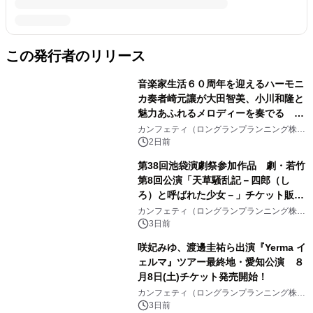
この発行者のリリース
音楽家生活６０周年を迎えるハーモニ
カ奏者崎元讓が大田智美、小川和隆と
魅力あふれるメロディーを奏でる
『ファンタスティック・トリオⅢ』チ
カンフェティ（ロングランプランニング株式
会社）
ケット8月24日(月)～発売開始！
2日前
第38回池袋演劇祭参加作品 劇・若竹
第8回公演「天草騒乱記－四郎（し
ろ）と呼ばれた少女－」チケット販売
開始
カンフェティ（ロングランプランニング株式
会社）
3日前
咲妃みゆ、渡邊圭祐ら出演『Yerma イ
ェルマ』ツアー最終地・愛知公演 ８
月8日(土)チケット発売開始！
カンフェティ（ロングランプランニング株式
会社）
3日前