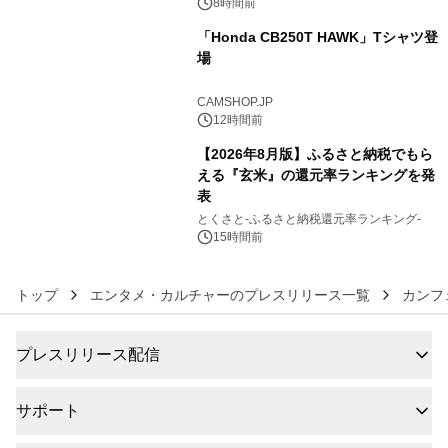
8時間前
「Honda CB250T HAWK」Tシャツ登
場
5
CAMSHOP.JP
12時間前
【2026年8月版】ふるさと納税でもら
える『玄米』の還元率ランキングを発
表
6
とくさと-ふるさと納税還元率ランキング-
15時間前
トップ
エンタメ・カルチャーのプレスリリース一覧
カンフ
プレスリリース配信
サポート