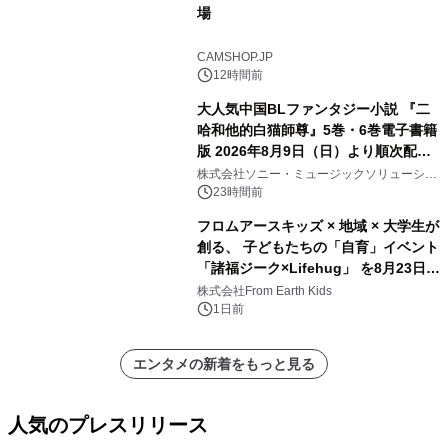
場
CAMSHOP.JP
12時間前
大人気中国BLファンタジー小説 『二
哈和他的白猫師尊』5巻・6巻電子書籍
版 2026年8月9日（日）より順次配信
開始
株式会社ソニー・ミュージックソリューショ
ンズ
23時間前
フロムアースキッズ × 地域 × 大学生が
創る、 子どもたちの「自育」イベント
「諸福ジーク×Lifehug」 を8月23日
(日)開催
株式会社From Earth Kids
1日前
エンタメの新着をもっと見る
人気のプレスリリース