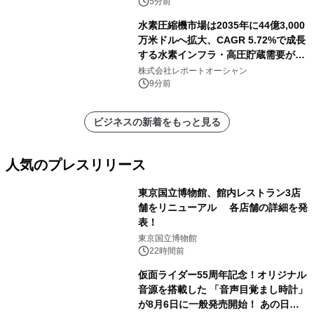
5分前
水素圧縮機市場は2035年に44億3,000
万米ドルへ拡大、CAGR 5.72%で成長
する水素インフラ・高圧貯蔵需要が牽
引する市場
株式会社レポートオーシャン
9分前
ビジネスの新着をもっと見る
人気のプレスリリース
東京国立博物館、館内レストラン3店
舗をリニューアル 各店舗の詳細を発
表！
1
東京国立博物館
22時間前
仮面ライダー55周年記念！オリジナル
音源を搭載した 「音声目覚まし時計」
が8月6日に一般発売開始！ あの日の
2