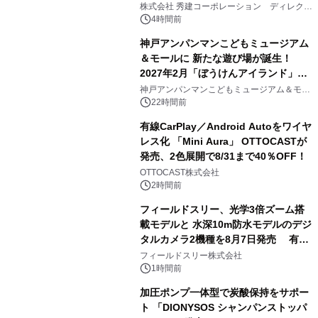
大興奮が今甦る
株式会社 秀建コーポレーション ディレクト
アートギャラリー
4時間前
神戸アンパンマンこどもミュージアム
＆モールに 新たな遊び場が誕生！
2027年2月「ぼうけんアイランド」が
3
オープン
神戸アンパンマンこどもミュージアム＆モー
ル
22時間前
有線CarPlay／Android Autoをワイヤ
レス化 「Mini Aura」 OTTOCASTが
発売、2色展開で8/31まで40％OFF！
4
OTTOCAST株式会社
2時間前
フィールドスリー、光学3倍ズーム搭
載モデルと 水深10m防水モデルのデジ
タルカメラ2機種を8月7日発売 有効
5
約1300万画素、用途別に選べるコンデ
フィールドスリー株式会社
ジ新登場
1時間前
加圧ポンプ一体型で炭酸保持をサポー
ト 「DIONYSOS シャンパンストッパ