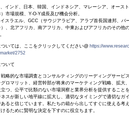
国、インド、日本、韓国、インドネシア、マレーシア、オース
）市場規模、Y-O-Y成長及び機会分析。
（イスラエル、GCC（サウジアラビア、アラブ首長国連邦、バ
）、北アフリカ、南アフリカ、中東およびアフリカのその他の
析。
については、ここをクリックしてください@
https://www.researc
-market/2752
について
、戦略的な市場調査とコンサルティングのリーディングサービ
ングロマリット、経営幹部が将来のマーケティング戦略、拡大
役立つ、公平で比類のない市場洞察と業界分析を提供すること
ジネスが新しい地平線に拡大し、適切なタイミングで適切なガ
であると信じています。私たちの箱から出してすぐに使える考
避けるために賢明な決定を下すのに役立ちます。