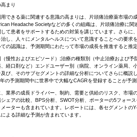
の高まり
利用できる薬に関連する意識の高まりは、片頭痛治療薬市場の
ican Headache Societyなどの多くの組織は、片頭痛治療
関して患者をサポートするための対策を講じています。さらに
を治し、人々にメンタルヘルスについて意識することへの要求
いての認識は、予測期間にわたって市場の成長を推進すると推
（慢性およびエピソード）;治療の種類別（中止治療および予防
薬、経口剤など）エンドユーザー別（病院、オンライン薬局、
ン及び、そのサブセグメントの詳細な分析についてさらに概説
028年の予測期間中に世界中で大幅なCAGRを登録することが予
に、業界の成長ドライバー、制約、需要と供給のリスク、市場の
シェアの比較、BPS分析、SWOT分析、ポーターの5フォー
メーターも含まれています。レポートには、各セグメントのY-
ムによる詳細な予測が含まれています。