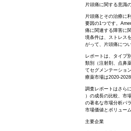
片頭痛に関する意識
片頭痛とその治療に
要因の1つです。Amer
痛に関連する障害に
境条件は、ストレス
がって、片頭痛につ
レポートは、タイプ別
類別（注射剤、点鼻
てセグメンテーショ
療薬市場は2020-2
調査レポートはさら
）の成長の比較、市場
の著名な市場分析パラ
市場価値とボリュー
主要企業