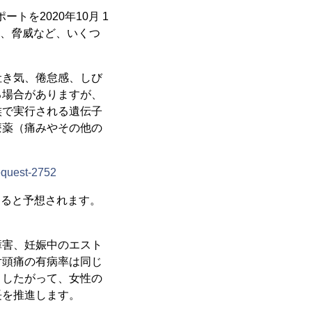
ポートを2020年10月 1
題、脅威など、いくつ
吐き気、倦怠感、しび
る場合がありますが、
族で実行される遺伝子
療薬（痛みやその他の
equest-2752
録すると予想されます。
障害、妊娠中のエスト
片頭痛の有病率は同じ
。したがって、女性の
長を推進します。