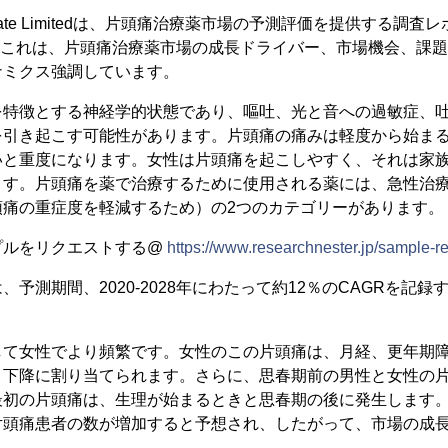
r Private Limitedは、片頭痛治療薬市場の予測評価を提供する調査レ
。これは、片頭痛治療薬市場の成長ドライバー、市場機会、課
ナミクス強調しています。
を特徴とする神経学的状態であり、嘔吐、光と音への過敏症、
を引き起こす可能性があります。片頭痛の痛みは軽度から始ま
いと重度になります。女性は片頭痛を起こしやすく、それは家
ます。片頭痛を薬で治療するために使用される薬には、急性治
頭痛の重症度を軽減するため）の2つのカテゴリーがあります。
プルをリクエストする@
https://www.researchnester.jp/sample-r
予測期間、2020-2028年にわたって約12％のCAGRを記
して女性でより頻繁です。女性のこの片頭痛は、月経、更年期
と下降に割り当てられます。さらに、思春期前の男性と女性の
最初の片頭痛は、生理が始まるときと思春期の後に発生します
片頭痛患者の数が増加すると予想され、したがって、市場の成