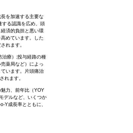
成長を加速する主要な
に関連する認識を広め、頭
、経済的負担と悪い環
を高めています。した
定されます。
治療）;投与経路の種
小売薬局など）によっ
しています。片頭痛治
測されます。
魅力、前年比（YOY
スモデルなど、いくつか
o-Y成長率とともに、