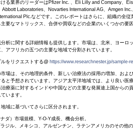
リーダーはPfizer Inc. 、Eli Lilly and Company、Eisai 
.、Abbott Laboratories、Novarties International AG、Amgen Inc
Endo International Plc.などです。このレポートはさらに、組
る主要なマトリックス、合併や買収などの企業のいくつかの要
域分析に関する詳細情報も提供します。市場は、北米、ヨーロ
東、アフリカの五つの主要な地域で分割されています。
プルをリクエストする@
https://www.researchnester.jp/sample-r
の市場は、その地理的条件、新しい治療法の採用の増加、およ
すると予想されています。アジア太平洋地域では、より良い医
痛治療薬に対するインドや中国などの主要な発展途上国からの
れています。
、地域に基づいてさらに区分されます。
カナダ）市場規模、Y-O-Y成長、機会分析。
ブラジル、メキシコ、アルゼンチン、ラテンアメリカのその他の
。