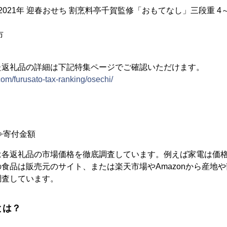
2021年 迎春おせち 割烹料亭千賀監修「おもてなし」三段重 4～5
市
た返礼品の詳細は下記特集ページでご確認いただけます。
com/furusato-tax-ranking/osechi/
÷寄付金額
各返礼品の市場価格を徹底調査しています。例えば家電は価格.
食品は販売元のサイト、または楽天市場やAmazonから産地
調査しています。
とは？