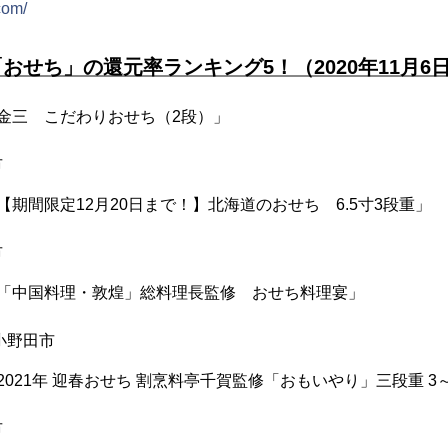
com/
おせち」の還元率ランキング5！（2020年11月6
「金三 こだわりおせち（2段）」
市
【期間限定12月20日まで！】北海道のおせち 6.5寸3段重」
市
「「中国料理・敦煌」総料理長監修 おせち料理宴」
小野田市
2021年 迎春おせち 割烹料亭千賀監修「おもいやり」三段重 3～
市