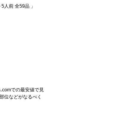
人前 全59品 」
comでの最安値で見
や部位などがなるべく