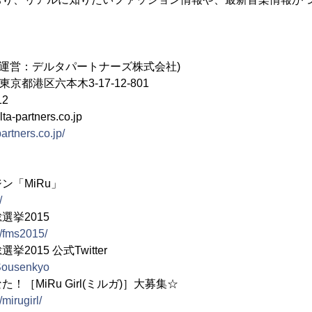
会(運営：デルタパートナーズ株式会社)
 東京都港区六本木3-17-12-801
12
a-partners.co.jp
partners.co.jp/
ン「MiRu」
/
挙2015
p/fms2015/
015 公式Twitter
MSousenkyo
［MiRu Girl(ミルガ)］大募集☆
mirugirl/