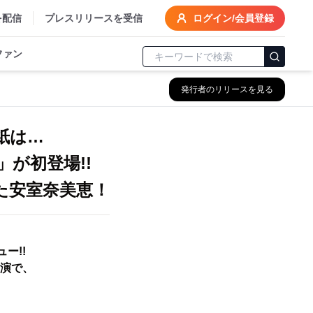
を配信
プレスリリースを受信
ログイン/会員登録
ファン
発行者のリリースを見る
紙は…
」が初登場!!
た安室奈美恵！
ー!!
演で、