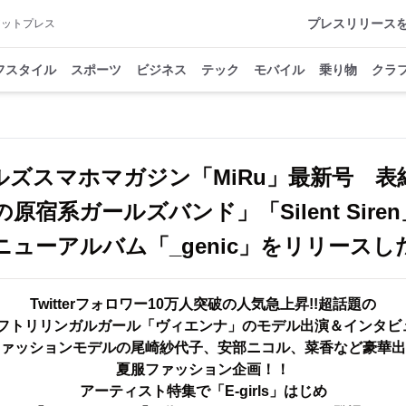
プレスリリース
アットプレス
フスタイル
スポーツ
ビジネス
テック
モバイル
乗り物
クラ
ルズスマホマガジン「MiRu」最新号 表
原宿系ガールズバンド」「Silent Siren
ニューアルバム「_genic」をリリースし
Twitterフォロワー10万人突破の人気急上昇!!超話題の
フトリリンガルガール「ヴィエンナ」のモデル出演＆インタビュ
ァッションモデルの尾崎紗代子、安部ニコル、菜香など豪華出
夏服ファッション企画！！
アーティスト特集で「E-girls」はじめ