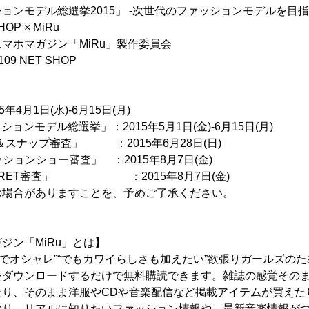
モデル総選挙2015」 -次世代のファッションモデルを目指せ!!- P
HOP × MiRu
ホマガジン「MiRu」製作委員会
09 NET SHOP
4月1日(水)-6月15日(月)
ッションモデル総選挙」：2015年5月1日(金)-6月15日(月)
面接＆スナップ審査」 ：2015年6月28日(日)
ァッションショー審査」 ：2015年8月7日(金)
「SECRET審査」 ：2015年8月7日(金)
の場合がありますことを、予めご了承ください。
ジン「MiRu」とは】
会的でオシャレ”“でもカワイらしさも加えたい”欲張りガールズの
をダウンロードするだけで無料購読できます。雑誌の感覚その
り、そのまま洋服やCDや音楽配信など掲載アイテムが買えた
おり、リアルに知りたいファッション情報や、最新音楽情報が