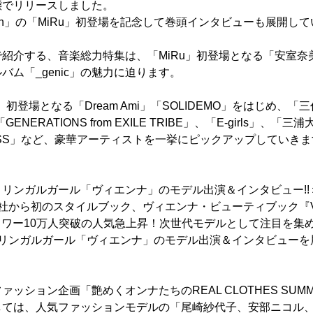
態でリリースしました。
 Siren」の「MiRu」初登場を記念して巻頭インタビューも展開し
紹介する、音楽総力特集は、「MiRu」初登場となる「安室奈
バム「_genic」の魅力に迫ります。
登場となる「Dream Ami」「SOLIDEMO」をはじめ、「三代目 J 
E」「GENERATIONS from EXILE TRIBE」、「E-girls」、
-KISS」など、豪華アーティストを一挙にピックアップしていき
リンガルガール「ヴィエンナ」のモデル出演＆インタビュー!!
社から初のスタイルブック、ヴィエンナ・ビューティブック『VIE
rフォロワー10万人突破の人気急上昇！次世代モデルとして注目を
リリンガルガール「ヴィエンナ」のモデル出演＆インタビューを
ッション企画「艶めくオンナたちのREAL CLOTHES SUMMER
しては、人気ファッションモデルの「尾崎紗代子、安部ニコル