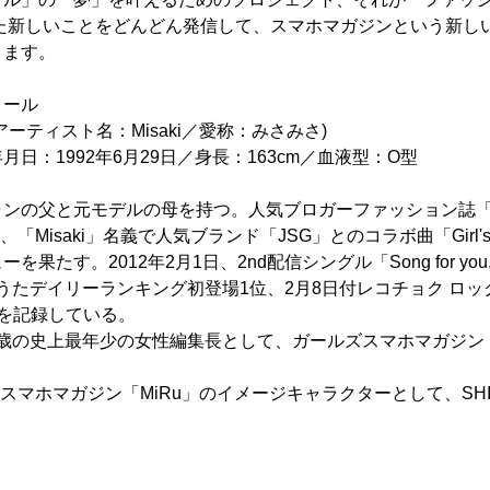
した新しいことをどんどん発信して、スマホマガジンという新し
ります。
ィール
ーティスト名：Misaki／愛称：みさみさ)
日：1992年6月29日／身長：163cm／血液型：O型
ンの父と元モデルの母を持つ。人気ブロガーファッション誌「N
、「Misaki」名義で人気ブランド「JSG」とのコラボ曲「Girl's 
果たす。2012年2月1日、2nd配信シングル「Song for you
 うたデイリーランキング初登場1位、2月8日付レコチョク ロッ
を記録している。
冠22歳の史上最年少の女性編集長として、ガールズスマホマガジン
ズスマホマガジン「MiRu」のイメージキャラクターとして、SHIB