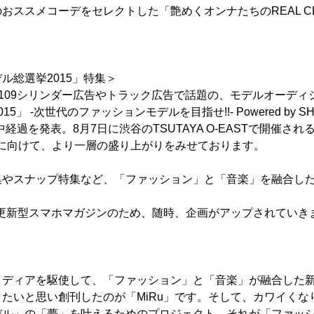
ススメコーデをセレクトした「艶めくオンナたちのREAL CLOT
。
ル総選挙2015」特集＞
YA 109シリンダー広告やトラック広告で話題の、モデルオーデ
」 -次世代のファッションモデルを目指せ!!- Powered by SHIB
の途中経過を発表。8月7日に渋谷のTSUTAYA O-EASTで開催
AGEに向けて、より一層の盛り上がりをみせております。
集やスナップ特集など、「ファッション」と「音楽」を融合し
、更新型スマホマガジンのため、随時、企画がアップされていき
ト
メディアを駆使して、「ファッション」と「音楽」が融合した
たいと思い創刊したのが「MiRu」です。そして、カワイくな
デル」の「夢」を叶えるためのプロジェクト、それが「ファッ