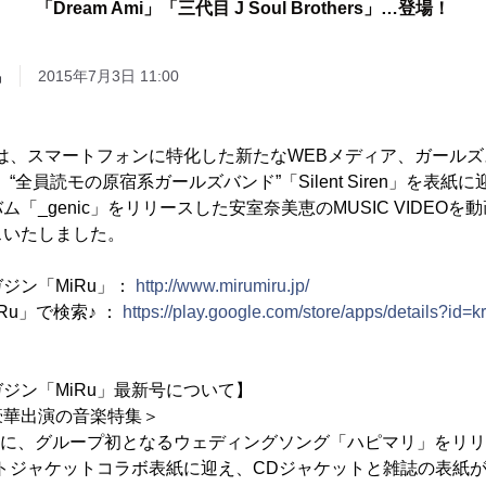
「Dream Ami」「三代目 J Soul Brothers」…登場！
品
2015年7月3日 11:00
会は、スマートフォンに特化した新たなWEBメディア、ガール
、“全員読モの原宿系ガールズバンド”「Silent Siren」を表
「_genic」をリリースした安室奈美恵のMUSIC VIDEO
スいたしました。
ジン「MiRu」：
http://www.mirumiru.jp/
MiRu」で検索♪ ：
https://play.google.com/store/apps/details?id=k
ジン「MiRu」最新号について】
豪華出演の音楽特集＞
月に、グループ初となるウェディングソング「ハピマリ」をリリース
ィストジャケットコラボ表紙に迎え、CDジャケットと雑誌の表紙