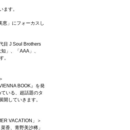
ています。
美恵」にフォーカスし
Soul Brothers
「三浦大知」、「AAA」、
ます。
＞
NNA BOOK』を発
集めている、超話題のタ
展開していきます。
 VACATION」＞
、菜香、青野美沙稀」