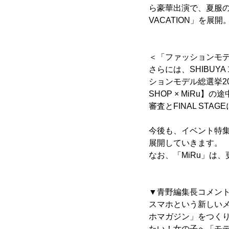
ら豪華出演で、夏服のお
VACATION」を展開
＜「ファッションモデ
さらには、SHIBU
ションモデル総選挙2015
SHOP × MiRu】
審査とFINAL ST
今後も、イベント特
展開していきます。
なお、「MiRu」は
▼青野編集長コメン
スマホという新しい
ホマガジン」をつくり
たい！女の子へ「モ