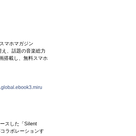
ズスマホマガジン
紙に迎え、話題の音楽総力
を動画搭載し、無料スマホ
r.global.ebook3.miru
した「Silent
がコラボレーションす