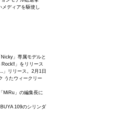
いメディアを駆使し
icky」専属モデルと
Rock!!」をリリース
...」リリース。2月1日
ク うたウィークリー
「MiRu」の編集長に
UYA 109のシリンダ