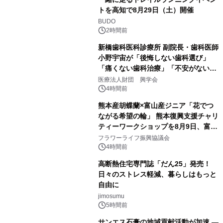
トを高知で8月29日（土）開催
BUDO
2時間前
新橋歯科医科診療所 副院長・歯科医師
小野宇宙が「後悔しない歯科選び」
「痛くない歯科治療」「不安がない治
療計画」をテーマに専門監修
医療法人財団 興学会
4時間前
熊本産胡蝶蘭×富山産ジニア「花でつ
ながる希望の輪」 熊本復興支援チャリ
ティーワークショップを8月9日、富
山・射水で開催
フラワーライフ振興協議会
4時間前
高断熱住宅専門誌「だん25」発売！
日々のストレス軽減、暮らしはもっと
自由に
jimosumu
5時間前
サンエス石膏の地域貢献活動が加速 ―