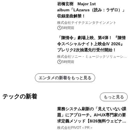
岩橋玄樹 Major 1st
album「LAzarus（読み：ラザロ）」
収録楽曲解禁！
株式会社テイチクエンタテインメント
5時間前
「陳情令」劇場上映、第4弾！ 『陳情
令スペシャルナイト上映会Ⅳ 2026』
プレリク2次抽選先行受付開始！
株式会社ソニー・ミュージックソリューショ
ンズ
5時間前
エンタメの新着をもっと見る
テックの新着
もっと見る
業務システム刷新の「見えていない課
題」にアプローチ。AI×UX専門家の要
求定義メソッド【8/26無料ウェビナ
ー】株式会社PIVOT
株式会社PIVOT＜PR＞