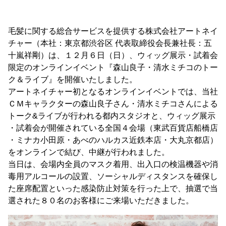
毛髪に関する総合サービスを提供する株式会社アートネイ
チャー（本社：東京都渋谷区 代表取締役会長兼社長：五
十嵐祥剛）は、１２月６日（日）、ウィッグ展示・試着会
限定のオンラインイベント『森山良子・清水ミチコのトー
ク＆ライブ』を開催いたしました。
アートネイチャー初となるオンラインイベントでは、当社
ＣＭキャラクターの森山良子さん・清水ミチコさんによる
トーク&ライブが行われる都内スタジオと、ウィッグ展示
・試着会が開催されている全国４会場（東武百貨店船橋店
・ミナカ小田原・あべのハルカス近鉄本店・大丸京都店）
をオンラインで結び、中継が行われました。
当日は、会場内全員のマスク着用、出入口の検温機器や消
毒用アルコールの設置、ソーシャルディスタンスを確保し
た座席配置といった感染防止対策を行った上で、抽選で当
選された８０名のお客様にご来場いただきました。