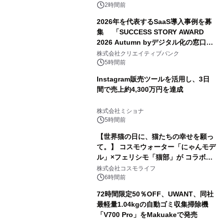
2時間前
2026年を代表するSaaS導入事例を募
集 「SUCCESS STORY AWARD
2026 Autumn byデジタル化の窓口」
開催
株式会社クリエイティブバンク
5時間前
Instagram販売ツールを活用し、3日
間で売上約4,300万円を達成
株式会社ミショナ
5時間前
【世界猫の日に、猫たちの幸せを願っ
て。】 コスモウォーター「にゃんモデ
ル」×フェリシモ「猫部」が コラボキ
ャンペーンを実施
株式会社コスモライフ
6時間前
72時間限定50％OFF、UWANT、同社
最軽量1.04kgの自動ゴミ収集掃除機
「V700 Pro」をMakuakeで発売