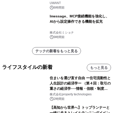
UWANT
6時間前
lmessage、MCP接続機能を強化し、
AIから設定操作できる機能を拡充
株式会社ミショナ
9時間前
テックの新着をもっと見る
ライフスタイルの新着
もっと見る
住まいを選び直す自由 ー住宅流動性と
人生設計の経済学ー （第４回：取引の
重さの経済学──情報・信頼・制度を
PropTechはどう組み替えるか）｜
株式会社property technologies
PropTech-Lab
2時間前
【高知から世界へ】トップランナーと
一緒に走るトレイルランニングイベン