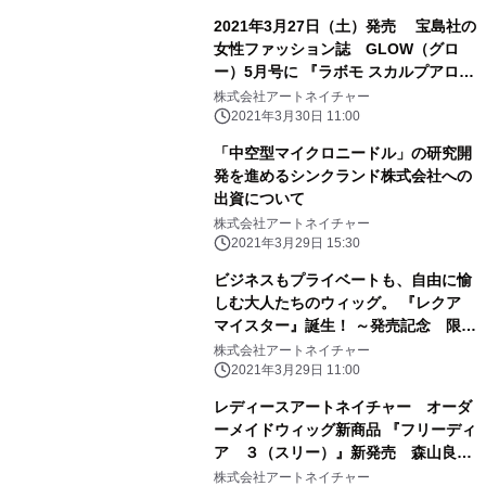
2021年3月27日（土）発売 宝島社の
女性ファッション誌 GLOW（グロ
ー）5月号に 『ラボモ スカルプアロマ
アウトバストリートメント』が紹介さ
株式会社アートネイチャー
れました
2021年3月30日 11:00
「中空型マイクロニードル」の研究開
発を進めるシンクランド株式会社への
出資について
株式会社アートネイチャー
2021年3月29日 15:30
ビジネスもプライベートも、自由に愉
しむ大人たちのウィッグ。 『レクア
マイスター』誕生！ ～発売記念 限定
100名様 1台10万円（税込）～
株式会社アートネイチャー
2021年3月29日 11:00
レディースアートネイチャー オーダ
ーメイドウィッグ新商品 『フリーディ
ア ３（スリー）』新発売 森山良子
さん・清水ミチコさん出演の新ＣＭ
株式会社アートネイチャー