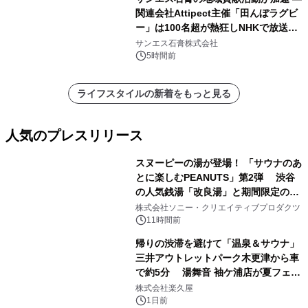
関連会社Attipect主催「田んぼラグビ
ー」は100名超が熱狂しNHKで放送さ
れました。
サンエス石膏株式会社
5時間前
ライフスタイルの新着をもっと見る
人気のプレスリリース
スヌーピーの湯が登場！ 「サウナのあ
とに楽しむPEANUTS」第2弾 渋谷
の人気銭湯「改良湯」と期間限定のコ
1
ラボレーション サウナイキタイコラ
株式会社ソニー・クリエイティブプロダクツ
ボグッズも発売決定！
11時間前
帰りの渋滞を避けて「温泉＆サウナ」
三井アウトレットパーク木更津から車
で約5分 湯舞音 袖ケ浦店が夏フェア
2
メニューを提供
株式会社楽久屋
1日前