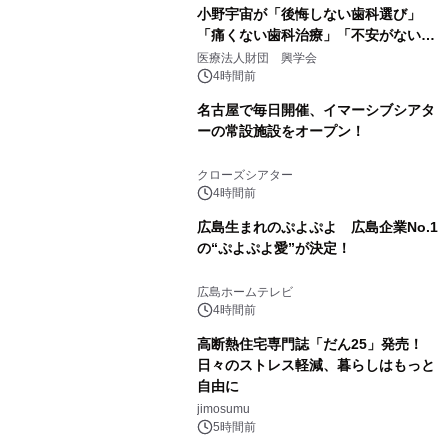
小野宇宙が「後悔しない歯科選び」
「痛くない歯科治療」「不安がない治
療計画」をテーマに専門監修
医療法人財団 興学会
4時間前
名古屋で毎日開催、イマーシブシアタ
ーの常設施設をオープン！
クローズシアター
4時間前
広島生まれのぷよぷよ 広島企業No.1
の“ぷよぷよ愛”が決定！
広島ホームテレビ
4時間前
高断熱住宅専門誌「だん25」発売！
日々のストレス軽減、暮らしはもっと
自由に
jimosumu
5時間前