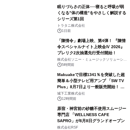
眠りづらさの正体──寝ると呼吸が弱
くなる"体の構造"をやさしく解説する
シリーズ第1回
3
トラタニ株式会社
1日前
「陳情令」劇場上映、第4弾！ 『陳情
令スペシャルナイト上映会Ⅳ 2026』
プレリク2次抽選先行受付開始！
4
株式会社ソニー・ミュージックソリューショ
ンズ
5時間前
Makuakeで目標1341％を突破した超
簡単＆小型テレビ用アンプ 「SW TV
Plus」8月7日より一般販売開始！ ケ
5
ーブル1本つなぐだけ、テレビの音が
城下工業株式会社
ぐっと豊かに
12時間前
原宿・神宮前の砂糖不使用スムージー
専門店 「WELLNESS CAFE
SAPRO」が8月8日グランドオープン
6
株式会社RSF