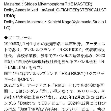
Mastered：Shigeo Miyamoto(form THE MASTER)
Dolby Atmos Mixed：mAtsui_G-FIGHTER(STERICALI ST
UDIO)
Dolby Atmos Mastered：Kenichi Koga(Xylomania Studio L
LC)
◆プロフィール
1999年3月1日生まれの愛知県名古屋市出身。 アーティス
トであり、アパレルブランド「RKS RICKY」代表取締役
社⻑。 高校卒業後、独学でアパレルの勉強を始め、2020
年5月に自身が代表取締役社⻑を務めるアパレル会社「R
・EMBLEM」を設立。
同年7月にはアパレルブランド「RKS RICKY(リクスリッ
キー)」をOPEN。
2021年5月、アーティスト「RIKU」として音楽活動を再
開し、1 stシングル「君しか見えなくて」をリリース。そ
の後も精力的に楽曲を発表し、2023年12月20日には1stシ
ングル『Doubt it』でCDデビュー。 2024年12月には1stア
ルバム「Just The Way We Are」でメジャービュー。幼少