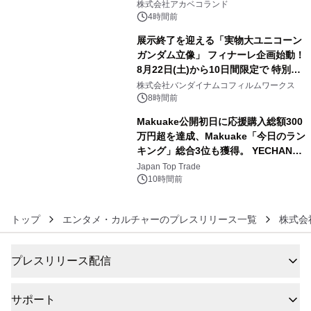
株式会社アカベコランド
4時間前
展示終了を迎える「実物大ユニコーン
ガンダム立像」 フィナーレ企画始動！
8月22日(土)から10日間限定で 特別映
5
像『UNICORN GUNDAM Statue ―
株式会社バンダイナムコフィルムワークス
BEYOND POSSIBILITY ―』を上映！
8時間前
Makuake公開初日に応援購入総額300
万円超を達成、Makuake「今日のラン
キング」総合3位も獲得。 YECHAN音
6
浴シンギングボウル第2弾の大型サイ
Japan Top Trade
ズ（XL・2XL・3XL）を先行販売中
10時間前
トップ
エンタメ・カルチャーのプレスリリース一覧
株式会
プレスリリース配信
サポート