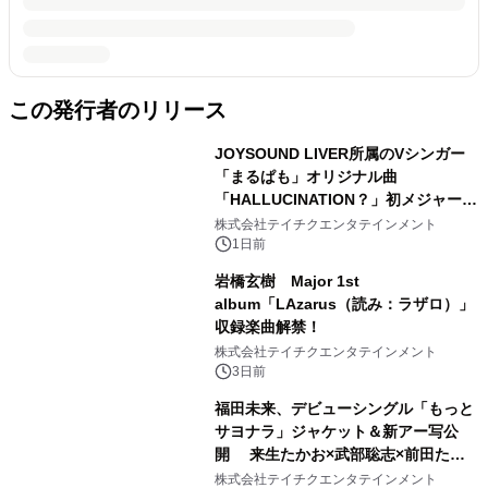
この発行者のリリース
JOYSOUND LIVER所属のVシンガー
「まるぱも」オリジナル曲
「HALLUCINATION？」初メジャー配
信リリース決定！
株式会社テイチクエンタテインメント
1日前
岩橋玄樹 Major 1st
album「LAzarus（読み：ラザロ）」
収録楽曲解禁！
株式会社テイチクエンタテインメント
3日前
福田未来、デビューシングル「もっと
サヨナラ」ジャケット＆新アー写公
開 来生たかお×武部聡志×前田たか
ひろの豪華タッグ
株式会社テイチクエンタテインメント