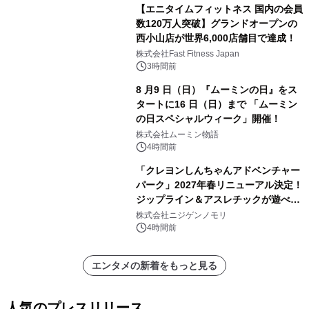
【エニタイムフィットネス 国内の会員
数120万人突破】グランドオープンの
西小山店が世界6,000店舗目で達成！
株式会社Fast Fitness Japan
3時間前
8 月9 日（日）『ムーミンの日』をス
タートに16 日（日）まで 「ムーミン
の日スペシャルウィーク」開催！
株式会社ムーミン物語
4時間前
「クレヨンしんちゃんアドベンチャー
パーク」2027年春リニューアル決定！
ジップライン＆アスレチックが遊べる
のは今年が最後！ 「ラスト！ドキがム
株式会社ニジゲンノモリ
ネムネ～大作戦！」始動
4時間前
エンタメの新着をもっと見る
人気のプレスリリース