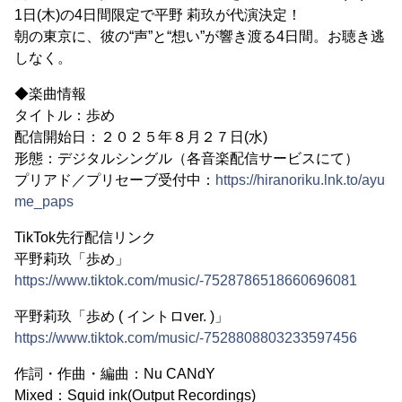
1日(木)の4日間限定で平野 莉玖が代演決定！
朝の東京に、彼の“声”と“想い”が響き渡る4日間。お聴き逃
しなく。
◆楽曲情報
タイトル：歩め
配信開始日：２０２５年８月２７日(水)
形態：デジタルシングル（各音楽配信サービスにて）
プリアド／プリセーブ受付中：
https://hiranoriku.lnk.to/ayu
me_paps
TikTok先行配信リンク
平野莉玖「歩め」
https://www.tiktok.com/music/-7528786518660696081
平野莉玖「歩め ( イントロver. )」
https://www.tiktok.com/music/-7528808803233597456
作詞・作曲・編曲：Nu CANdY
Mixed：Squid ink(Output Recordings)