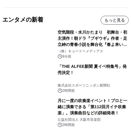
エンタメの新着
もっと見る
空気階段・水川かたまり 初舞台・初
主演作！朝ドラ『ブギウギ』作者・足
立紳の青春小説を舞台化『春よ来い、
マジで来い』キービジュアル解禁！
（株）キョードーメディアス
9分前
「THE ALFEE新聞 夏イベ特集号」発
売決定！
株式会社スポーツニッポン新聞社
2時間前
月に一度の吹奏楽イベント！プロと一
緒に演奏できる「第112回月イチ吹奏
楽」。演奏曲目などの詳細発表！
公益社団法人 大阪市音楽団
2時間前