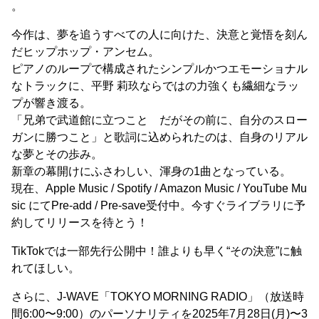
。
今作は、夢を追うすべての人に向けた、決意と覚悟を刻ん
だヒップホップ・アンセム。
ピアノのループで構成されたシンプルかつエモーショナル
なトラックに、平野 莉玖ならではの力強くも繊細なラッ
プが響き渡る。
「兄弟で武道館に立つこと だがその前に、自分のスロー
ガンに勝つこと」と歌詞に込められたのは、自身のリアル
な夢とその歩み。
新章の幕開けにふさわしい、渾身の1曲となっている。
現在、Apple Music / Spotify / Amazon Music / YouTube Mu
sic にてPre-add / Pre-save受付中。今すぐライブラリに予
約してリリースを待とう！
TikTokでは一部先行公開中！誰よりも早く“その決意”に触
れてほしい。
さらに、J-WAVE「TOKYO MORNING RADIO」（放送時
間6:00〜9:00）のパーソナリティを2025年7月28日(月)〜3