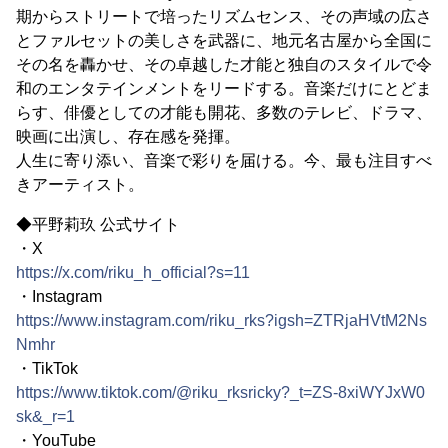
期からストリートで培ったリズムセンス、その声域の広さ
とファルセットの美しさを武器に、地元名古屋から全国に
その名を轟かせ、その卓越した才能と独自のスタイルで令
和のエンタテインメントをリードする。音楽だけにとどま
らす、俳優としての才能も開花、多数のテレビ、ドラマ、
映画に出演し、存在感を発揮。
人生に寄り添い、音楽で彩りを届ける。今、最も注目すべ
きアーティスト。
◆平野莉玖 公式サイト
・X
https://x.com/riku_h_official?s=11
・Instagram
https://www.instagram.com/riku_rks?igsh=ZTRjaHVtM2Ns
Nmhr
・TikTok
https://www.tiktok.com/@riku_rksricky?_t=ZS-8xiWYJxW0
sk&_r=1
・YouTube