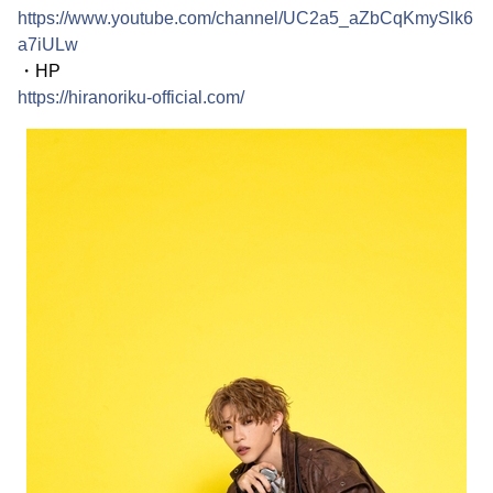
https://www.youtube.com/channel/UC2a5_aZbCqKmySlk6
a7iULw
・HP
https://hiranoriku-official.com/