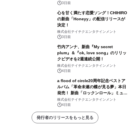
3日前
心を甘く満たす恋愛ソング！CHIHIRO
の新曲「Honeyy」の配信リリースが
決定！
株式会社テイチクエンタテインメント
3日前
竹内アンナ、新曲『My secret
plum』＆『ok, love song』のリリッ
クビデオを2週連続公開！
株式会社テイチクエンタテインメント
4日前
a flood of circle20周年記念ベストア
ルバム「革命未遂の蝶が見る夢」本日
発売！ 新曲「ロックンロール」ミュー
ジックビデオ公開
株式会社テイチクエンタテインメント
4日前
発行者のリリースをもっと見る