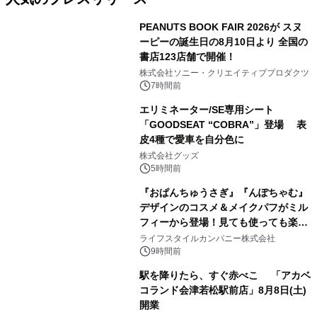
PEANUTS BOOK FAIR 2026が スヌ
ーピーの誕生日の8月10日より 全国の
書店123店舗で開催！
1
株式会社ソニー・クリエイティブプロダクツ
7時間前
エリミネーター/SE専用シート
「GOODSEAT “COBRA”」登場 表
皮4種で愛車を自分色に
2
株式会社グッズ
5時間前
『おぱんちゅうさぎ』『んぽちゃむ』
デザインのコスメ＆メイクパフがミル
フィーから登場！見ても使っても楽し
3
い、ポップでキュートなコレクショ
ライフスタイルカンパニー株式会社
ン。
9時間前
駅を降りたら、すぐ赤べこ 「アカベ
コランド会津若松駅前店」8月8日(土)
開業
4