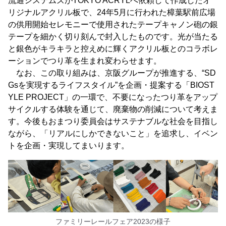
流通システムズがTOKYO ACRYLへ依頼して作成したオ
リジナルアクリル板で、24年5月に行われた樟葉駅前広場
の供用開始セレモニーで使用されたテープキャノン砲の銀
テープを細かく切り刻んで封入したものです。光が当たる
と銀色がキラキラと控えめに輝くアクリル板とのコラボレ
ーションでつり革を生まれ変わらせます。
なお、この取り組みは、京阪グループが推進する、“SD
Gsを実現するライフスタイル”を企画・提案する「BIOST
YLE PROJECT」の一環で、不要になったつり革をアップ
サイクルする体験を通じて、廃棄物の削減について考えま
す。今後もおまつり委員会はサステナブルな社会を目指し
ながら、「リアルにしかできないこと」を追求し、イベン
トを企画・実現してまいります。
ファミリーレールフェア2023の様子