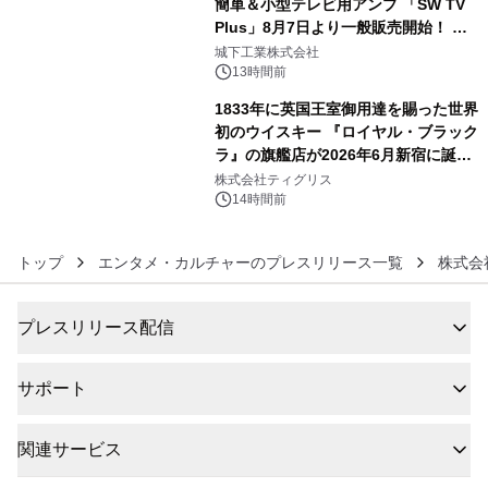
簡単＆小型テレビ用アンプ 「SW TV
Plus」8月7日より一般販売開始！ ケ
5
ーブル1本つなぐだけ、テレビの音が
城下工業株式会社
ぐっと豊かに
13時間前
1833年に英国王室御用達を賜った世界
初のウイスキー 『ロイヤル・ブラック
ラ』の旗艦店が2026年6月新宿に誕
6
生 バカルディ ジャパンと連携した
株式会社ティグリス
没入型バー「BAR Arca」
14時間前
トップ
エンタメ・カルチャーのプレスリリース一覧
株式会
プレスリリース配信
サポート
関連サービス