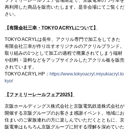
ファミリーレールフェア会場限定で、京阪電車のつり革を
再利用した商品を販売いたします。是非会場にてご覧くだ
さい。
【有限会社三幸・TOKYO ACRYLについて】
TOKYO ACRYLは長年、アクリル専門で加工をしてきた
有限会社三幸が作り出すオリジナルのアクリルブランド。
取り組みの1つとして加工の過程で廃棄されてしまう端材
や顔料・染料などをアップサイクルしたアクリル板を販売
されています。
TOKYO ACRYL HP：
https://www.tokyoacryl.miyukiacryl.to
kyo/
【ファミリーレールフェア2025】
京阪ホールディングス株式会社と京阪電気鉄道株式会社が
開催する京阪グループのお客さま感謝イベント。地域にお
住まいのご家族連れの方に楽しんでいただくとともに、京
阪電車はもちろん京阪グループに対する理解を深めていた