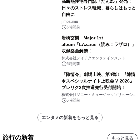
高断熱住宅専門誌「だん25」発売！
日々のストレス軽減、暮らしはもっと
自由に
jimosumu
6時間前
岩橋玄樹 Major 1st
album「LAzarus（読み：ラザロ）」
収録楽曲解禁！
株式会社テイチクエンタテインメント
6時間前
「陳情令」劇場上映、第4弾！ 『陳情
令スペシャルナイト上映会Ⅳ 2026』
プレリク2次抽選先行受付開始！
株式会社ソニー・ミュージックソリューショ
ンズ
6時間前
エンタメの新着をもっと見る
旅行の新着
もっと見る