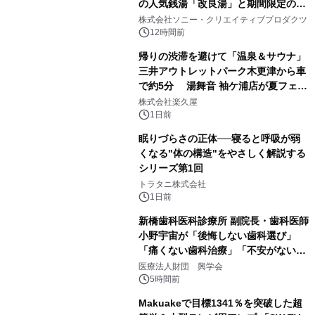
の人気銭湯「改良湯」と期間限定のコ
1
ラボレーション サウナイキタイコラ
株式会社ソニー・クリエイティブプロダクツ
ボグッズも発売決定！
12時間前
帰りの渋滞を避けて「温泉＆サウナ」
三井アウトレットパーク木更津から車
で約5分 湯舞音 袖ケ浦店が夏フェア
2
メニューを提供
株式会社楽久屋
1日前
眠りづらさの正体──寝ると呼吸が弱
くなる"体の構造"をやさしく解説する
シリーズ第1回
3
トラタニ株式会社
1日前
新橋歯科医科診療所 副院長・歯科医師
小野宇宙が「後悔しない歯科選び」
「痛くない歯科治療」「不安がない治
4
療計画」をテーマに専門監修
医療法人財団 興学会
5時間前
Makuakeで目標1341％を突破した超