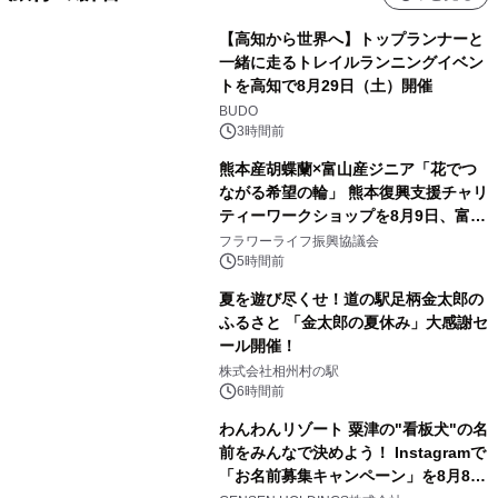
【高知から世界へ】トップランナーと
一緒に走るトレイルランニングイベン
トを高知で8月29日（土）開催
BUDO
3時間前
熊本産胡蝶蘭×富山産ジニア「花でつ
ながる希望の輪」 熊本復興支援チャリ
ティーワークショップを8月9日、富
山・射水で開催
フラワーライフ振興協議会
5時間前
夏を遊び尽くせ！道の駅足柄金太郎の
ふるさと 「金太郎の夏休み」大感謝セ
ール開催！
株式会社相州村の駅
6時間前
わんわんリゾート 粟津の"看板犬"の名
前をみんなで決めよう！ Instagramで
「お名前募集キャンペーン」を8月8日