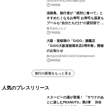
(土)より開催
GENSEN HOLDINGS株式会社
7時間前
淡路島、旅行者が「絶対に食べて」と
すすめたくなるお寿司 お寿司も温泉も
プールも"自分たちだけ"の貸切宿で 1
日1組限定「岩屋温泉 絵島別庭 海と
株式会社ぷらど
森」の握り寿司プラン
7時間前
大阪・道頓堀の「GiGO」旗艦店
「GiGO大阪道頓堀本店2周年祭」開催
のお知らせ
株式会社GENDA GiGO Entertainment
8時間前
旅行の新着をもっと見る
人気のプレスリリース
スヌーピーの湯が登場！ 「サウナのあ
とに楽しむPEANUTS」第2弾 渋谷