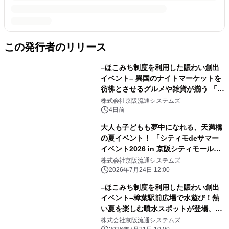
この発行者のリリース
–ほこみち制度を利用した賑わい創出
イベント– 異国のナイトマーケットを
彷彿とさせるグルメや雑貨が揃う 「く
ずは夜市 ヨイノクチ」を2026年も開
株式会社京阪流通システムズ
催します
4日前
大人も子どもも夢中になれる、天満橋
の夏イベント！ 「シティモdeサマー
イベント2026 in 京阪シティモール」
開催 2026年8月7日(金)には「エディ
株式会社京阪流通システムズ
オン」がリニューアルオープン！
2026年7月24日 12:00
–ほこみち制度を利用した賑わい創出
イベント–樟葉駅前広場で水遊び！熱
い夏を楽しむ噴水スポットが登場、参
加型の水合戦も開催します
株式会社京阪流通システムズ