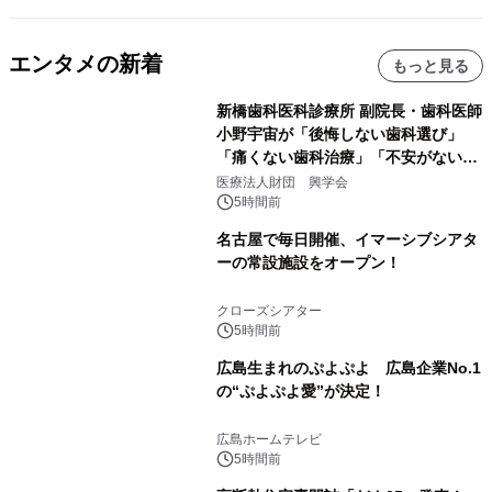
エンタメの新着
もっと見る
新橋歯科医科診療所 副院長・歯科医師
小野宇宙が「後悔しない歯科選び」
「痛くない歯科治療」「不安がない治
療計画」をテーマに専門監修
医療法人財団 興学会
5時間前
名古屋で毎日開催、イマーシブシアタ
ーの常設施設をオープン！
クローズシアター
5時間前
広島生まれのぷよぷよ 広島企業No.1
の“ぷよぷよ愛”が決定！
広島ホームテレビ
5時間前