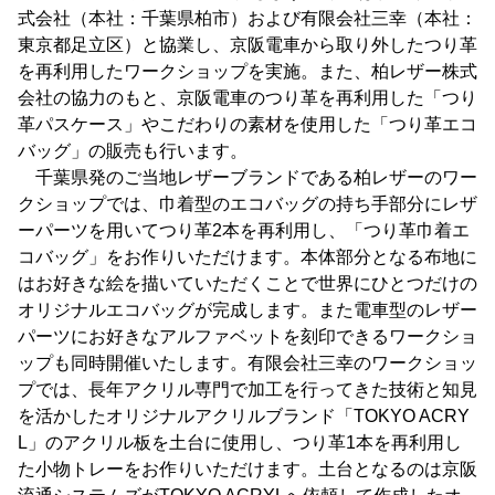
式会社（本社：千葉県柏市）および有限会社三幸（本社：
東京都足立区）と協業し、京阪電車から取り外したつり革
を再利用したワークショップを実施。また、柏レザー株式
会社の協力のもと、京阪電車のつり革を再利用した「つり
革パスケース」やこだわりの素材を使用した「つり革エコ
バッグ」の販売も行います。
千葉県発のご当地レザーブランドである柏レザーのワー
クショップでは、巾着型のエコバッグの持ち手部分にレザ
ーパーツを用いてつり革2本を再利用し、「つり革巾着エ
コバッグ」をお作りいただけます。本体部分となる布地に
はお好きな絵を描いていただくことで世界にひとつだけの
オリジナルエコバッグが完成します。また電車型のレザー
パーツにお好きなアルファベットを刻印できるワークショ
ップも同時開催いたします。有限会社三幸のワークショッ
プでは、長年アクリル専門で加工を行ってきた技術と知見
を活かしたオリジナルアクリルブランド「TOKYO ACRY
L」のアクリル板を土台に使用し、つり革1本を再利用し
た小物トレーをお作りいただけます。土台となるのは京阪