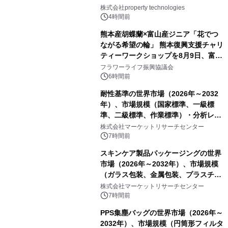
PropTechはどう組み替えるか）｜
株式会社property technologies
PropTech-Lab
4時間前
熊本産胡蝶蘭×富山産ジニア「花でつ
ながる希望の輪」 熊本復興支援チャリ
ティーワークショップを8月9日、富
山・射水で開催
フラワーライフ振興協議会
6時間前
耐性基準の世界市場（2026年～2032
年）、市場規模（国家標準、一級標
準、二級標準、作業標準）・分析レポ
ートを発表
株式会社マーケットリサーチセンター
7時間前
スキンケア製品パッケージングの世界
市場（2026年～2032年）、市場規模
（ガラス包装、金属包装、プラスチッ
ク包装、その他）・分析レポートを発
株式会社マーケットリサーチセンター
表
7時間前
PPS集塵バッグの世界市場（2026年～
2032年）、市場規模（円筒形フィルタ