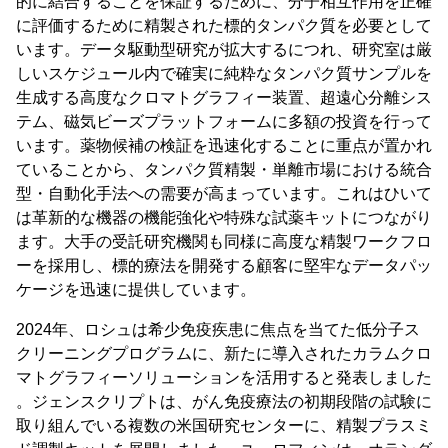
的に結合することを保証するために、分子相互作用を正確
に評価するために精製された標的タンパク質を必要として
います。データ駆動型研究が拡大するにつれ、研究室は厳
しいスケジュール内で確実に純粋なタンパク質サンプルを
生成する高度なクロマトグラフィー装置、超遠心分離シス
テム、磁気ビーズプラットフォームに多額の投資を行って
います。薬物候補の検証を迅速化することに重点が置かれ
ていることから、タンパク質精製・単離市場における統合
型・自動化手法への需要が高まっています。これはひいて
は革新的な機器の機能強化や特殊な試薬キットにつながり
ます。大手の受託研究機関も同様に高度な精製ワークフロ
ーを採​​用し、標的療法を開発する顧客に堅牢なデータパッ
ケージを迅速に提供しています。
2024年、ロシュは希少免疫疾患に焦点を当てた低分子ス
クリーニングプログラムに、新たに導入されたカラムクロ
マトグラフィーソリューションを活用すると発表しました
。ジェンスクリプトは、がん免疫療法の初期段階の試験に
取り組んでいる複数の米国研究センターに、精製プラスミ