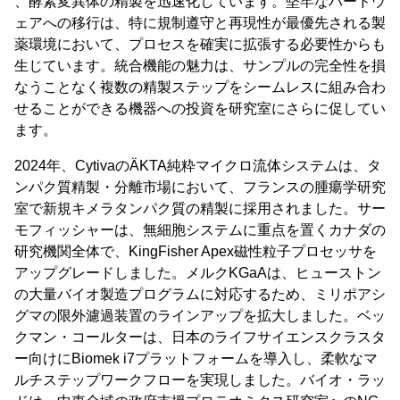
、酵素変異体の精製を迅速化しています。堅牢なハードウ
ェアへの移行は、特に規制遵守と再現性が最優先される製
薬環境において、プロセスを確実に拡張する必要性からも
生じています。統合機能の魅力は、サンプルの完全性を損
なうことなく複数の精製ステップをシームレスに組み合わ
せることができる機器への投資を研究室にさらに促してい
ます。
2024年、CytivaのÄKTA純粋マイクロ流体システムは、タ
ンパク質精製・分離市場において、フランスの腫瘍学研究
室で新規キメラタンパク質の精製に採用されました。サー
モフィッシャーは、無細胞システムに重点を置くカナダの
研究機関全体で、KingFisher Apex磁性粒子プロセッサを
アップグレードしました。メルクKGaAは、ヒューストン
の大量バイオ製造プログラムに対応するため、ミリポアシ
グマの限外濾過装置のラインアップを拡大しました。ベッ
クマン・コールターは、日本のライフサイエンスクラスタ
ー向けにBiomek i7プラットフォームを導入し、柔軟なマ
ルチステップワークフローを実現しました。バイオ・ラッ