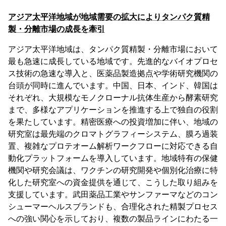
アジア太平洋地域が地域需要の拡大によりタンパク質精
製・分離市場の成長を牽引
アジア太平洋地域は、タンパク質精製・分離市場において
最も急速に成長している地域です。先進的なバイオプロセ
ス技術の急速な導入と、医薬品製造拠点や学術研究機関の
台頭が同時に進んでいます。中国、日本、インド、韓国は
それぞれ、大規模なモノクローナル抗体生産から酵素研究
まで、多様なアプリケーションを推進する上で独自の役割
を果たしています。精密医療への投資増加に伴い、地域の
研究室は最先端のクロマトグラフィーシステム、膜ろ過装
置、複雑なプロテオーム解析ワークフローに対応できる自
動化プラットフォームを導入しています。地域特有の保健
機関や研究会議は、ワクチンの研究開発や個別化治療に特
化した研究室への資金提供を通じて、こうした取り組みを
支援しています。武田薬品工業やサンファーマなどのコン
シューマーヘルスブランドも、合理化された精製プロセス
への強い関心を示しており、複数の製品ラインにわたる一