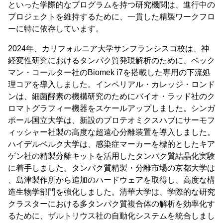
といった学際的なプログラムを持つ研究機関は、進行中の
プロジェクトを維持するために、一貫した精製ワークフロ
ーに特に依存しています。
2024年、カリフォルニア大学サンフランシスコ校は、神
経変性研究におけるタンパク質発現解析のために、ベック
マン・コールター社のBiomek i7を搭載した専用の下流処
理コアを導入しました。インペリアル・カレッジ・ロンド
ンは、細菌酵素の機構研究のためにバイオ・ラッド社のク
ロマトグラフィー機器をスケールアップしました。シンガ
ポール国立大学は、新設のプロテオミクスハブにサーモフ
ィッシャー社製の高度な超遠心分離装置を導入しました。
ハイデルベルク大学は、感染症マーカーを標的としたキア
ゲン社の精製分離キットを活用したタンパク質結晶化実験
に着手しました。タンパク質精製・分離市場の京都大学は
、島津製作所から追加のハードウェアを取得し、高度な構
造生物学部門を強化しました。清華大学は、学際的な研究
クラスターにおける多タンパク質複合体の解析を効率化す
るために、ザルトリウス社の自動化システムを統合しまし