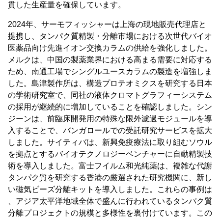
貫した生産量を確保しています。
2024年、サーモフィッシャーは上海の現地販売代理店と
提携し、タンパク質精製・分離市場における次世代バイオ
医薬品向け先進イオン交換カラムの供給を強化しました。
メルクは、中国の製薬業界における高まる需要に対応する
ため、南通工場でシングルユースカラムの製造を増強しま
した。島津製作所は、構造プロテオミクスを研究する日本
の学術研究室で、同社の液体クロマトグラフィーシステム
の採用が継続的に増加していることを確認しました。シン
ジーンは、前臨床開発用の特殊な限外濾過モジュールを導
入することで、バンガロールでの受託研究サービスを拡大
しました。サイティバは、新興免疫療法に取り組むソウル
を拠点とするバイオテクノロジーベンチャーに自動精製技
術を導入しました。富士フイルム和光純薬は、複雑な代謝
タンパク質を研究する香港の厳選された研究機関に、新し
い磁気ビーズ分離キットを導入しました。これらの事例は
、アジア太平洋地域全体で盛んに行われているタンパク質
分離プロジェクトの規模と多様性を裏付けています。この