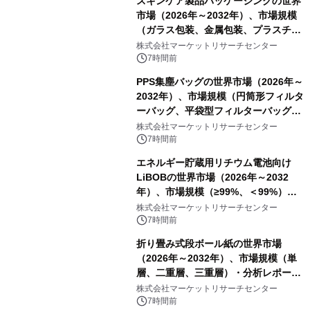
スキンケア製品パッケージングの世界
市場（2026年～2032年）、市場規模
（ガラス包装、金属包装、プラスチッ
ク包装、その他）・分析レポートを発
株式会社マーケットリサーチセンター
表
7時間前
PPS集塵バッグの世界市場（2026年～
2032年）、市場規模（円筒形フィルタ
ーバッグ、平袋型フィルターバッグ、
プリーツフィルターバッグ、その
株式会社マーケットリサーチセンター
他）・分析レポートを発表
7時間前
エネルギー貯蔵用リチウム電池向け
LiBOBの世界市場（2026年～2032
年）、市場規模（≥99%、＜99%）・
分析レポートを発表
株式会社マーケットリサーチセンター
7時間前
折り畳み式段ボール紙の世界市場
（2026年～2032年）、市場規模（単
層、二重層、三重層）・分析レポート
を発表
株式会社マーケットリサーチセンター
7時間前