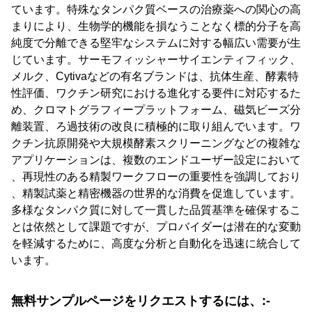
ています。特殊なタンパク質ベースの治療薬への関心の高
まりにより、生物学的機能を損なうことなく標的分子を高
純度で分離できる堅牢なシステムに対する幅広い需要が生
じています。サーモフィッシャーサイエンティフィック、
メルク、Cytivaなどの有名ブランドは、抗体生産、酵素特
性評価、ワクチン研究における進化する要件に対応するた
め、クロマトグラフィープラットフォーム、磁気ビーズ分
離装置、ろ過技術の改良に積極的に取り組んでいます。ワ
クチン抗原開発や大規模酵素スクリーニングなどの複雑な
アプリケーションは、複数のエンドユーザー設定において
、再現性のある精製ワークフローの重要性を強調しており
、精製試薬と精密機器の世界的な消費を促進しています。
多様なタンパク質に対して一貫した品質基準を確保するこ
とは依然として課題ですが、プロバイダーは潜在的な変動
を軽減するために、高度な分析と自動化を迅速に統合して
います。
無料サンプルページをリクエストするには、:-