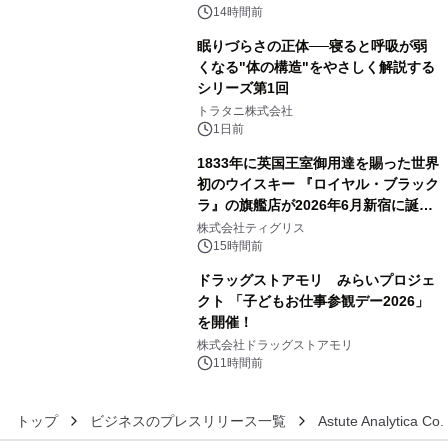
ぐっと豊かに
14時間前
眠りづらさの正体──寝ると呼吸が弱
くなる"体の構造"をやさしく解説する
シリーズ第1回
4
トラタニ株式会社
1日前
1833年に英国王室御用達を賜った世界
初のウイスキー 『ロイヤル・ブラック
ラ』の旗艦店が2026年6月新宿に誕
5
生 バカルディ ジャパンと連携した
株式会社ティグリス
没入型バー「BAR Arca」
15時間前
ドラッグストアモリ みらいプロジェ
クト 「子どもお仕事参観デー2026」
を開催！
6
株式会社ドラッグストアモリ
11時間前
トップ
ビジネスのプレスリリース一覧
Astute Analytica Co. 