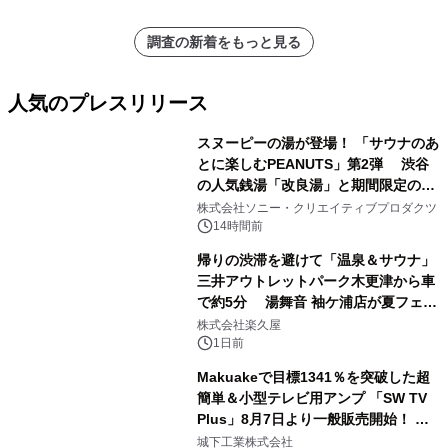
調査の新着をもっと見る
人気のプレスリリース
スヌーピーの湯が登場！ 「サウナのあ
とに楽しむPEANUTS」第2弾 渋谷
の人気銭湯「改良湯」と期間限定のコ
1
ラボレーション サウナイキタイコラ
株式会社ソニー・クリエイティブプロダクツ
ボグッズも発売決定！
14時間前
帰りの渋滞を避けて「温泉＆サウナ」
三井アウトレットパーク木更津から車
で約5分 湯舞音 袖ケ浦店が夏フェア
2
メニューを提供
株式会社楽久屋
1日前
Makuakeで目標1341％を突破した超
簡単＆小型テレビ用アンプ 「SW TV
Plus」8月7日より一般販売開始！ ケ
3
ーブル1本つなぐだけ、テレビの音が
城下工業株式会社