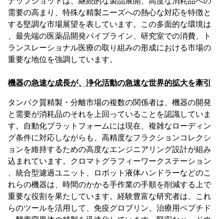
ナップショットは、継続的な製品展開、高度な消耗品への
需要の高まり、特殊な精製ニーズへの熱心な対応を特徴と
する堅調な市場展望を表しています。この多面的な環境は
、最先端の医薬品開発パイプライン、研究室での消費、ト
ランスレーショナル医療の取り組みの形成における市場の
重要な地位を強調しています。
機器の急速な成長が、浄化活動の急速な世界的拡大を牽引
タンパク質精製・分離市場の複数の関係者は、機器の開発
と需要が消耗品のそれを上回っていることを認識していま
す。自動化プラットフォームには現在、複雑なローディン
グ条件に対応しながらも、高精度なフラクションコレクシ
ョンを維持するための高度なエンジニアリング設計が組み
込まれています。クロマトグラフィーワークステーション
、統合型濾過ユニット、ロボット液体ハンドラーなどのこ
れらの機器は、時間のかかる手作業の手順を削減する上で
重要な役割を果たしています。経験豊富な研究者は、これ
らのツールを活用して、免疫グロブリン、治療用ペプチド