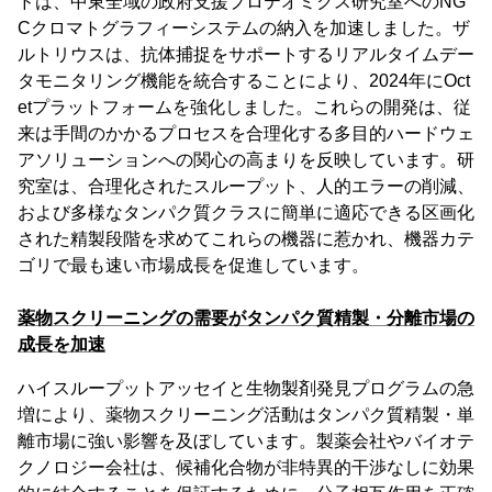
ドは、中東全域の政府支援プロテオミクス研究室へのNG
Cクロマトグラフィーシステムの納入を加速しました。ザ
ルトリウスは、抗体捕捉をサポートするリアルタイムデー
タモニタリング機能を統合することにより、2024年にOct
etプラットフォームを強化しました。これらの開発は、従
来は手間のかかるプロセスを合理化する多目的ハードウェ
アソリューションへの関心の高まりを反映しています。研
究室は、合理化されたスループット、人的エラーの削減、
および多様なタンパク質クラスに簡単に適応できる区画化
された精製段階を求めてこれらの機器に惹かれ、機器カテ
ゴリで最も速い市場成長を促進しています。
薬物スクリーニングの需要がタンパク質精製・分離市場の
成長を加速
ハイスループットアッセイと生物製剤発見プログラムの急
増により、薬物スクリーニング活動はタンパク質精製・単
離市場に強い影響を及ぼしています。製薬会社やバイオテ
クノロジー会社は、候補化合物が非特異的干渉なしに効果