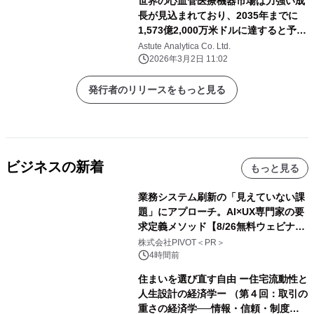
世界の心血管医療機器市場は力強い成
長が見込まれており、2035年までに
1,573億2,000万米ドルに達すると予測
されている。
Astute Analytica Co. Ltd.
2026年3月2日 11:02
発行者のリリースをもっと見る
ビジネスの新着
もっと見る
業務システム刷新の「見えていない課
題」にアプローチ。AI×UX専門家の要
求定義メソッド【8/26無料ウェビナ
ー】株式会社PIVOT
株式会社PIVOT＜PR＞
4時間前
住まいを選び直す自由 ー住宅流動性と
人生設計の経済学ー （第４回：取引の
重さの経済学──情報・信頼・制度を