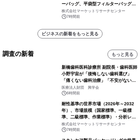
ーバッグ、平袋型フィルターバッグ、
プリーツフィルターバッグ、その
株式会社マーケットリサーチセンター
他）・分析レポートを発表
7時間前
ビジネスの新着をもっと見る
調査の新着
もっと見る
新橋歯科医科診療所 副院長・歯科医師
小野宇宙が「後悔しない歯科選び」
「痛くない歯科治療」「不安がない治
療計画」をテーマに専門監修
医療法人財団 興学会
6時間前
耐性基準の世界市場（2026年～2032
年）、市場規模（国家標準、一級標
準、二級標準、作業標準）・分析レポ
ートを発表
株式会社マーケットリサーチセンター
7時間前