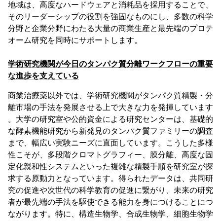
地域は、高度なハードウェアと消耗品を採用することで、
そのリーダーシップの役割を強固なものにし、多数の科学
分野と企業分野にわたる大量の商業生産と最先端のプロテ
オーム研究を同時にサポートします。
学術研究機関が今日のタンパク質分離ワークフローの重要
な進歩を支えている
商業治療薬以外では、学術研究機関がタンパク質精製・分
離市場の手法を発展させる上で大きな力を発揮しています
。大学の研究室や公的資金による研究センターは、基礎的
な酵素機能研究から新発見のタンパク質ファミリーの調査
まで、幅広い実験ニーズに直面しています。こうした多様
性こそが、多段階クロマトグラフィー、膜分離、高度な固
定化親和性システムといった複雑な精製手順を研究室が探
求する原動力となっています。得られたデータは、共同研
究の促進や次世代の科学教育の促進に繋がり、未来の研究
者が最先端の手法を駆使できる能力を身につけることにつ
ながります。特に、構造生物学、合成生物学、細胞生物学