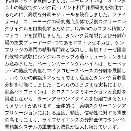
ド調製キットを展開しました。ユーロフィンは、オランダ
全土の施設でタンパク質-リガンド相互作用研究を強化す
るために、高度な分画モジュールを統合しました。ファイ
ザーは、ニューヨークの研究拠点全体で反復スクリーニン
グサイクルを自動化するために、Cytivaのカスタム精製ソ
フトウェアを採用しました。タンパク質精製および分離市
場の主要プレーヤーの1つであるアストラゼネカは、ケン
ブリッジの専門の精製専門家と協力し、新規キナーゼ阻害
剤候補の試験にシングルステップろ過ソリューションを組
み込みました。ベーリンガーインゲルハイムは、ビーベラ
ッハの施設で高度なマイクロビーズベースの分離を展開し
、いくつかの前臨床アッセイでより迅速なタンパク質収量
分析を可能にしました。これらのさまざまな実装により、
創薬パイプラインは、クロスコンタミネーションと変動を
回避しながら、ターンアラウンドタイムを短縮できるとい
うメリットがあります。全体的に、薬物スクリーニングア
プリケーションにおける速度、精度、信頼性に対する需要
の高まりにより、ライフサイエンスの分野全体でタンパク
質精製システムの重要性と成長が拡大し続けています。