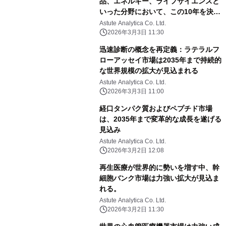
品、エネルギー、ライフサイエンスと
いった分野において、この10年を決定
づける成長原動力として台頭してい
Astute Analytica Co. Ltd.
る。
2026年3月3日 11:30
迅速診断の概念を再定義：ラテラルフ
ローアッセイ市場は2035年まで持続的
な世界規模の拡大が見込まれる
Astute Analytica Co. Ltd.
2026年3月3日 11:00
経口タンパク質およびペプチド市場
は、2035年まで変革的な成長を遂げる
見込み
Astute Analytica Co. Ltd.
2026年3月2日 12:08
再生医療が世界的に勢いを増す中、幹
細胞バンク市場は力強い拡大が見込ま
れる。
Astute Analytica Co. Ltd.
2026年3月2日 11:30