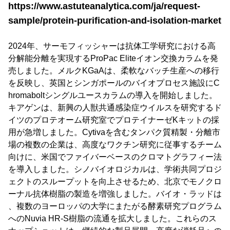
https://www.astuteanalytica.com/ja/request-
sample/protein-purification-and-isolation-market
2024年、サーモフィッシャーは抗体工学研究における高
分解能分離を実現するProPac Eliteイオン交換カラムを発
売しました。メルクKGaAは、柔軟なバッチ生産への移行
を反映し、英国とシンガポールのバイオプロセス施設にC
hromaboltシングルユースカラムの導入を開始しました。
キアゲンは、新興の人獣共通感染症ウイルスを研究するド
イツのプロテオーム研究室でプロテイナーゼKキットの採
用が急増しました。Cytivaを含むタンパク質精製・分離市
場の複数の企業は、高度なワクチン研究に従事するチーム
向けに、米国でファイバーベースのクロマトグラフィー法
を導入しました。シノバイオロジカルは、学術共同プロジ
ェクトのスループットを向上させるため、北京でモノクロ
ーナル抗体樹脂の製造を増強しました。バイオ・ラッドは
、複数のヨーロッパの大学にまたがる酵素研究プログラム
へのNuvia HR-S樹脂の流通を拡大しました。これらのス