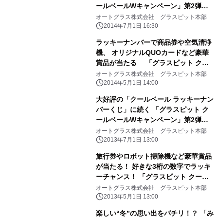
ールベールWキャンペーン」第2弾を
開催！ ～商品券や空気清浄機、ふるさ
オートグラス株式会社 グラスピット本部
と小包など豪華賞品が当たる！～
2014年7月1日 16:30
ラッキーナンバーで商品券や空気清浄
機、 オリジナルQUOカードなど豪華
賞品が当たる 「グラスピット クー
ルベールWキャンペーン」を開催！
オートグラス株式会社 グラスピット本部
2014年5月1日 14:00
大好評の「クールベール ラッキーナン
バーくじ」に続く 「グラスピット ク
ールベールWキャンペーン」第2弾を
開催！ ～500名様にQUOカードが当た
オートグラス株式会社 グラスピット本部
る！～
2013年7月1日 13:00
旅行券やロボット掃除機など豪華賞品
が当たる！ 好きな3桁の数字でラッキ
ーチャンス！ 「グラスピット クール
ベールWキャンペーン」を開催！
オートグラス株式会社 グラスピット本部
2013年5月1日 13:00
楽しい“冬”の思い出をパチリ！？ 「み