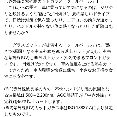
【赤外線＆紫外線カットガラス「クールベール」】
これからの季節、車に乗っていて気になるのは、ジリジ
リと焼けるような“熱さ”と“日焼け”。夏の楽しいドライブ
で、日焼け対策で気を遣ったり、エアコンの効きが遅かっ
たり、ハンドルが持てない位に熱くなったりした経験はあ
りませんか？
「グラスピット」が提供する「クールベール」は、“熱
さ”の原因となる中赤外線を90％以上カット(※1)し、有害
な紫外線(UV)も99％以上カット(※2)できるフロントガラ
スです。“日焼け”だけでなく、車内温度を上げる熱をカッ
トできるため、車内環境を快適に保ち、小さなお子様や女
性にも安心です。
(※1)赤外線波長域のうち、不快なジリジリ感の原因とな
る波長域(1,500～2,200nm、AGC旭硝子が「中赤外線」と
定義)を90％以上カットします。
(※2)紫外線(UV)カットガラス率はISO 13837-Aにより測定
したものです。