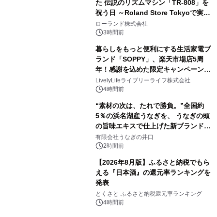
た 伝説のリズムマシン「TR-808」を
祝う日 ～Roland Store Tokyoで実機
3
を展示しての 記念キャンペーンを開
ローランド株式会社
催 英国ラジオ「NTS」の 特別プログ
3時間前
ラムや、「TR-808」を愛する伝説的
暮らしをもっと便利にする生活家電ブ
アーティストを フィーチャーしたアニ
ランド「SOPPY」、楽天市場店5周
メーションを公開～
年！感謝を込めた限定キャンペーンを
4
8月10日より開催
LivelyLifeライブリーライフ株式会社
4時間前
“素材の次は、たれで勝負。”全国約
5％の浜名湖産うなぎを、 うなぎの頭
の旨味エキスで仕上げた新ブランド
5
「井口の誉」誕生
有限会社うなぎの井口
2時間前
【2026年8月版】ふるさと納税でもら
える『日本酒』の還元率ランキングを
発表
6
とくさと-ふるさと納税還元率ランキング-
4時間前