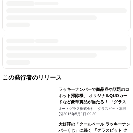
この発行者のリリース
ラッキーナンバーで商品券や話題のロ
ボット掃除機、 オリジナルQUOカー
ドなど豪華賞品が当たる！ 「グラスピ
ット クールベールWキャンペーン」を
オートグラス株式会社 グラスピット本部
開催！
2015年5月1日 09:30
大好評の「クールベール ラッキーナン
バーくじ」に続く 「グラスピット ク