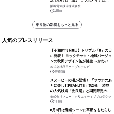
定で8月7日（金） コラボアイテムが
発売決定！
阪神電気鉄道株式会社
1日前
乗り物の新着をもっと見る
人気のプレスリリース
【令和8年8月8日】トリプル「8」の日
に発表！ ヨックモック・地域バージョ
ンの秋田デザイン缶が誕生 ～かわいい
1
秋田犬の子犬と秋田の四季と名所を巡
株式会社秋田ケーブルテレビ
るパッケージ～ 9月1日(火)秋田県内で
4時間前
販売開始
スヌーピーの湯が登場！ 「サウナのあ
とに楽しむPEANUTS」第2弾 渋谷
の人気銭湯「改良湯」と期間限定のコ
2
ラボレーション サウナイキタイコラ
株式会社ソニー・クリエイティブプロダクツ
ボグッズも発売決定！
1日前
8月8日は音楽シーンに革新をもたらし