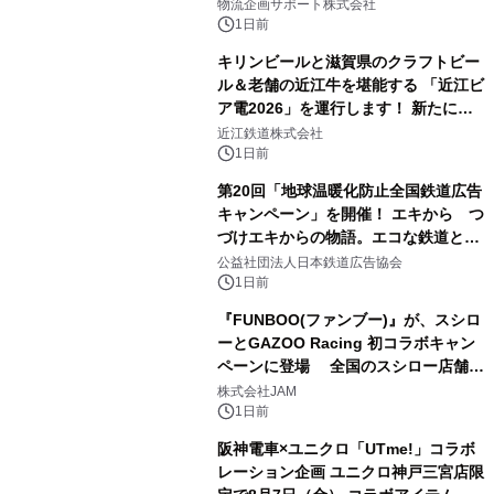
にて8月1日(土)より
物流企画サポート株式会社
1日前
キリンビールと滋賀県のクラフトビー
ル＆老舗の近江牛を堪能する 「近江ビ
ア電2026」を運行します！ 新たに
「長濱浪漫ビール」が参加！キリン一
近江鉄道株式会社
番搾り飲み放題が復活！
1日前
第20回「地球温暖化防止全国鉄道広告
キャンペーン」を開催！ エキから つ
づけエキからの物語。エコな鉄道とと
もに。
公益社団法人日本鉄道広告協会
1日前
『FUNBOO(ファンブー)』が、スシロ
ーとGAZOO Racing 初コラボキャン
ペーンに登場 全国のスシロー店舗で
GR 4車種の FUNBOO(ミニカー)付き
株式会社JAM
メニューが展開されます
1日前
阪神電車×ユニクロ「UTme!」コラボ
レーション企画 ユニクロ神戸三宮店限