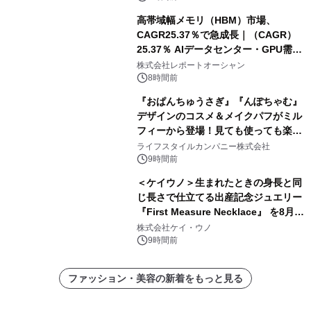
高帯域幅メモリ（HBM）市場、
CAGR25.37％で急成長｜（CAGR）
25.37％ AIデータセンター・GPU需要
拡大が2035年の市場成長を牽引
株式会社レポートオーシャン
8時間前
『おぱんちゅうさぎ』『んぽちゃむ』
デザインのコスメ＆メイクパフがミル
フィーから登場！見ても使っても楽し
い、ポップでキュートなコレクショ
ライフスタイルカンパニー株式会社
ン。
9時間前
＜ケイウノ＞生まれたときの身長と同
じ長さで仕立てる出産記念ジュエリー
『First Measure Necklace』 を8月14
日(金)に発売
株式会社ケイ・ウノ
9時間前
ファッション・美容の新着をもっと見る