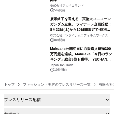
4
株式会社アカベコランド
5時間前
展示終了を迎える「実物大ユニコーン
ガンダム立像」 フィナーレ企画始動！
8月22日(土)から10日間限定で 特別映
5
像『UNICORN GUNDAM Statue ―
株式会社バンダイナムコフィルムワークス
BEYOND POSSIBILITY ―』を上映！
8時間前
Makuake公開初日に応援購入総額300
万円超を達成、Makuake「今日のラン
キング」総合3位も獲得。 YECHAN音
6
浴シンギングボウル第2弾の大型サイ
Japan Top Trade
ズ（XL・2XL・3XL）を先行販売中
10時間前
トップ
ファッション・美容のプレスリリース一覧
有限会社
プレスリリース配信
サポート