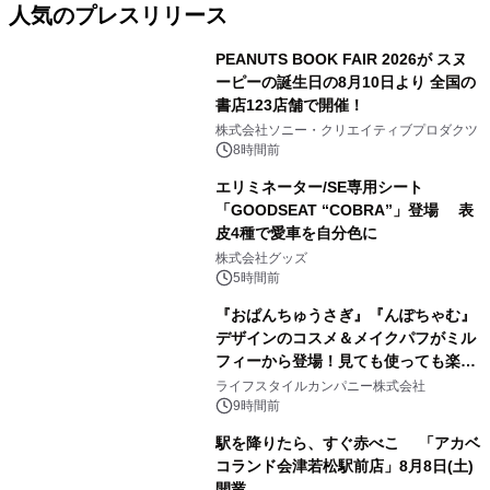
人気のプレスリリース
PEANUTS BOOK FAIR 2026が スヌ
ーピーの誕生日の8月10日より 全国の
書店123店舗で開催！
1
株式会社ソニー・クリエイティブプロダクツ
8時間前
エリミネーター/SE専用シート
「GOODSEAT “COBRA”」登場 表
皮4種で愛車を自分色に
2
株式会社グッズ
5時間前
『おぱんちゅうさぎ』『んぽちゃむ』
デザインのコスメ＆メイクパフがミル
フィーから登場！見ても使っても楽し
3
い、ポップでキュートなコレクショ
ライフスタイルカンパニー株式会社
ン。
9時間前
駅を降りたら、すぐ赤べこ 「アカベ
コランド会津若松駅前店」8月8日(土)
開業