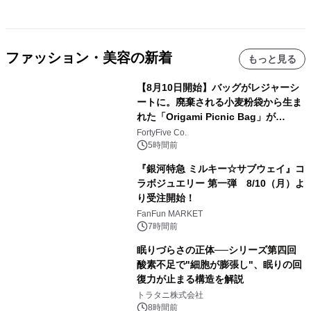
ファッション・美容の新着
もっと見る
【8月10日開始】バッグがレジャーシ
ートに。廃棄される小麦粉袋から生ま
れた「Origami Picnic Bag」が
Makuakeに登場
FortyFive Co.
5時間前
『銀河特急 ミルキー☆サブウェイ』コ
ラボジュエリー 第一弾 8/10（月）よ
り受注開始！
FanFun MARKET
7時間前
眠りづらさの正体──シリーズ第四回
酸素不足で"細胞が膨張し"、眠りの回
復力が止まる構造を解説
トラタニ株式会社
8時間前