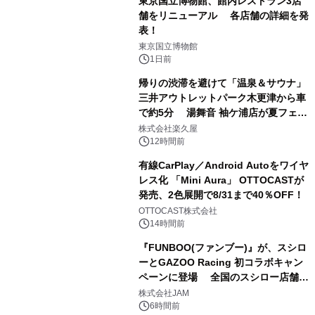
東京国立博物館、館内レストラン3店
舗をリニューアル 各店舗の詳細を発
表！
1
東京国立博物館
1日前
帰りの渋滞を避けて「温泉＆サウナ」
三井アウトレットパーク木更津から車
で約5分 湯舞音 袖ケ浦店が夏フェア
2
メニューを提供
株式会社楽久屋
12時間前
有線CarPlay／Android Autoをワイヤ
レス化 「Mini Aura」 OTTOCASTが
発売、2色展開で8/31まで40％OFF！
3
OTTOCAST株式会社
14時間前
『FUNBOO(ファンブー)』が、スシロ
ーとGAZOO Racing 初コラボキャン
ペーンに登場 全国のスシロー店舗で
4
GR 4車種の FUNBOO(ミニカー)付き
株式会社JAM
メニューが展開されます
6時間前