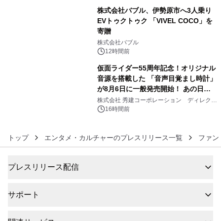
株式会社バブル、伊勢原市へ3人乗り
EVトゥクトゥク 「VIVEL COCO」を
寄贈
5
株式会社バブル
12時間前
仮面ライダー55周年記念！オリジナル
音源を搭載した 「音声目覚まし時計」
が8月6日に一般発売開始！ あの日の
6
大興奮が今甦る
株式会社 秀建コーポレーション ディレクト
アートギャラリー
16時間前
トップ
エンタメ・カルチャーのプレスリリース一覧
ファン
プレスリリース配信
サポート