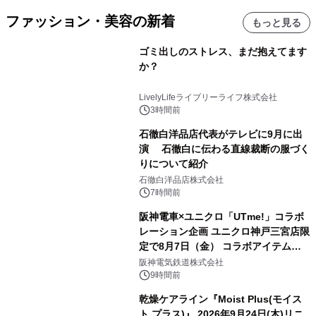
ファッション・美容の新着
もっと見る
ゴミ出しのストレス、まだ抱えてます
か？
LivelyLifeライブリーライフ株式会社
3時間前
石徹白洋品店代表がテレビに9月に出
演 石徹白に伝わる直線裁断の服づく
りについて紹介
石徹白洋品店株式会社
7時間前
阪神電車×ユニクロ「UTme!」コラボ
レーション企画 ユニクロ神戸三宮店限
定で8月7日（金） コラボアイテムが
発売決定！
阪神電気鉄道株式会社
9時間前
乾燥ケアライン『Moist Plus(モイス
ト プラス)』 2026年9月24日(木)リニ