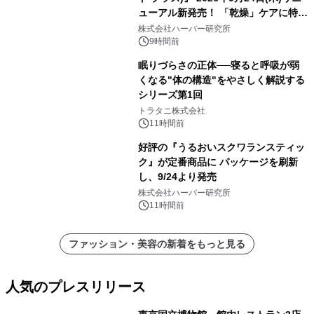
ューアル新発売！ 「乾燥」ケアに特化
し、ライン使いで潤いに満ちた肌へ
株式会社ハーバー研究所
9時間前
眠りづらさの正体──寝ると呼吸が弱
くなる"体の構造"をやさしく解説する
シリーズ第1回
トラタニ株式会社
11時間前
好評の『うるおいスクワランスティッ
ク』が定番商品に パッケージを刷新
し、9/24より発売
株式会社ハーバー研究所
11時間前
ファッション・美容の新着をもっと見る
人気のプレスリリース