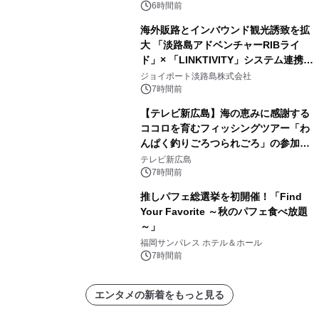
メニューが展開されます
6時間前
海外販路とインバウンド観光誘致を拡
大 「淡路島アドベンチャーRIBライ
ド」× 「LINKTIVITY」システム連携を
開始！
ジョイポート淡路島株式会社
7時間前
【テレビ新広島】海の恵みに感謝する
ココロを育むフィッシングツアー「わ
んぱく釣りごろつられごろ」の参加小
学生を募集
テレビ新広島
7時間前
推しパフェ総選挙を初開催！「Find
Your Favorite ～秋のパフェ食べ放題
～」
福岡サンパレス ホテル＆ホール
7時間前
エンタメの新着をもっと見る