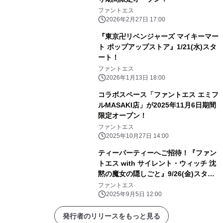
ファントエス
2026年2月27日 17:00
『東京卍リベンジャーズ マイキーマー
ト ポップアップストア』1/21(水)スタ
ート！
ファントエス
2026年1月13日 18:00
コラボスペース「ファントエス エミフ
ルMASAKI店」が2025年11月6日期間
限定オープン！
ファントエス
2025年10月27日 14:00
ティーパーティーへご招待！『ファン
トエス with サイレント・ウィッチ 沈
黙の魔女の隠しごと』9/26(金)スター
ト！
ファントエス
2025年9月5日 12:00
発行者のリリースをもっと見る