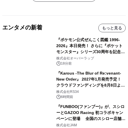
エンタメの新着
もっと見る
『ポケモン公式ぜんこく図鑑 1996-
2026』本日発売！ さらに『ポケット
モンスター』シリーズ30周年を記念し
た画集『ポケットモンスター ビジュア
株式会社オーバーラップ
ルアートブック』の発売決定！ 2026
18分前
年12月18日（金）、3冊同時発売！
『Karous -The Blur of Re:venant-
New Order』 2027年1月発売予定！
クラウドファンディングを8月8日より
開始
株式会社RS34
6時間前
『FUNBOO(ファンブー)』が、スシロ
ーとGAZOO Racing 初コラボキャン
ペーンに登場 全国のスシロー店舗で
GR 4車種の FUNBOO(ミニカー)付き
株式会社JAM