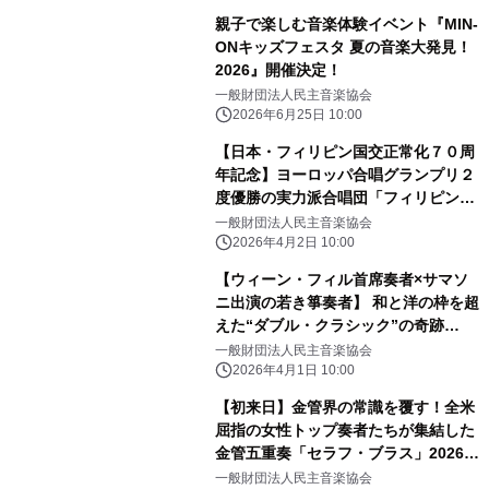
親子で楽しむ音楽体験イベント『MIN-
ONキッズフェスタ 夏の音楽大発見！
2026』開催決定！
一般財団法人民主音楽協会
2026年6月25日 10:00
【日本・フィリピン国交正常化７０周
年記念】ヨーロッパ合唱グランプリ２
度優勝の実力派合唱団「フィリピン・
マドリガル・シンガーズ」2026年7月
一般財団法人民主音楽協会
に日本ツアー開催
2026年4月2日 10:00
【ウィーン・フィル首席奏者×サマソ
ニ出演の若き箏奏者】 和と洋の枠を超
えた“ダブル・クラシック”の奇跡
『LEO×ワルター・アウアー デュオ・
一般財団法人民主音楽協会
リサイタル』2026年6〜7月開催決定
2026年4月1日 10:00
【初来日】金管界の常識を覆す！全米
屈指の女性トップ奏者たちが集結した
金管五重奏「セラフ・ブラス」2026年
6・7月に日本ツアー開催
一般財団法人民主音楽協会