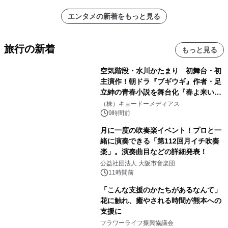
エンタメの新着をもっと見る
旅行の新着
もっと見る
空気階段・水川かたまり 初舞台・初
主演作！朝ドラ『ブギウギ』作者・足
立紳の青春小説を舞台化『春よ来い、
マジで来い』キービジュアル解禁！
（株）キョードーメディアス
9時間前
月に一度の吹奏楽イベント！プロと一
緒に演奏できる「第112回月イチ吹奏
楽」。演奏曲目などの詳細発表！
公益社団法人 大阪市音楽団
11時間前
「こんな支援のかたちがあるなんて」
花に触れ、癒やされる時間が熊本への
支援に
フラワーライフ振興協議会