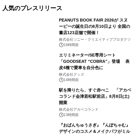
人気のプレスリリース
PEANUTS BOOK FAIR 2026が スヌ
ーピーの誕生日の8月10日より 全国の
書店123店舗で開催！
1
株式会社ソニー・クリエイティブプロダクツ
16時間前
エリミネーター/SE専用シート
「GOODSEAT “COBRA”」登場 表
皮4種で愛車を自分色に
2
株式会社グッズ
14時間前
駅を降りたら、すぐ赤べこ 「アカベ
コランド会津若松駅前店」8月8日(土)
開業
3
株式会社アカベコランド
13時間前
『おぱんちゅうさぎ』『んぽちゃむ』
デザインのコスメ＆メイクパフがミル