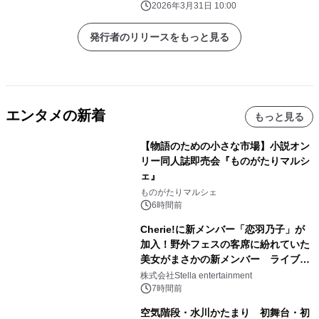
2026年3月31日 10:00
発行者のリリースをもっと見る
エンタメの新着
もっと見る
【物語のための小さな市場】小説オン
リー同人誌即売会『ものがたりマルシ
ェ』
ものがたりマルシェ
6時間前
Cherie!に新メンバー「恋羽乃子」が
加入！野外フェスの客席に紛れていた
美女がまさかの新メンバー ライブ中
のサプライズ発表に会場騒然
株式会社Stella entertainment
7時間前
空気階段・水川かたまり 初舞台・初