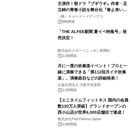
主演作！朝ドラ『ブギウギ』作者・足
立紳の青春小説を舞台化『春よ来い、
マジで来い』キービジュアル解禁！
（株）キョードーメディアス
9時間前
「THE ALFEE新聞 夏イベ特集号」発
売決定！
株式会社スポーツニッポン新聞社
11時間前
月に一度の吹奏楽イベント！プロと一
緒に演奏できる「第112回月イチ吹奏
楽」。演奏曲目などの詳細発表！
公益社団法人 大阪市音楽団
11時間前
【エニタイムフィットネス 国内の会員
数120万人突破】グランドオープンの
西小山店が世界6,000店舗目で達成！
株式会社Fast Fitness Japan
12時間前