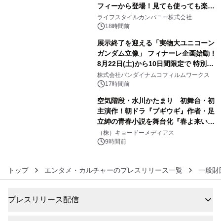
フィーから登場！見ても使っても楽し
4
い、ポップでキュートなコレクショ
ライフスタイルカンパニー株式会社
ン。
18時間前
展示終了を迎える「実物大ユニコーン
ガンダム立像」 フィナーレ企画始動！
8月22日(土)から10日間限定で 特別映
5
像『UNICORN GUNDAM Statue ―
株式会社バンダイナムコフィルムワークス
BEYOND POSSIBILITY ―』を上映！
17時間前
空気階段・水川かたまり 初舞台・初
主演作！朝ドラ『ブギウギ』作者・足
立紳の青春小説を舞台化『春よ来い、
6
マジで来い』キービジュアル解禁！
（株）キョードーメディアス
9時間前
トップ
エンタメ・カルチャーのプレスリリース一覧
一般財
プレスリリース配信