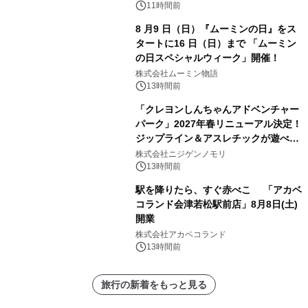
11時間前
8 月9 日（日）『ムーミンの日』をス
タートに16 日（日）まで 「ムーミン
の日スペシャルウィーク」開催！
株式会社ムーミン物語
13時間前
「クレヨンしんちゃんアドベンチャー
パーク」2027年春リニューアル決定！
ジップライン＆アスレチックが遊べる
のは今年が最後！ 「ラスト！ドキがム
株式会社ニジゲンノモリ
ネムネ～大作戦！」始動
13時間前
駅を降りたら、すぐ赤べこ 「アカベ
コランド会津若松駅前店」8月8日(土)
開業
株式会社アカベコランド
13時間前
旅行の新着をもっと見る