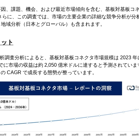
要因、課題、機会、および最近市場傾向を含む、基板対基板コ
さらに、この調査では、市場の主要企業の詳細な競争分析が分析
と地域分析（日本とグローバル）も含まれます。
ョット
ter の分析調査分析によると、基板対基板コネクタ市場規模は 2023 年
までに市場の収益は約 2,050 億米ドルに達すると予測されてい
 の CAGR で成長する態勢が整っています。