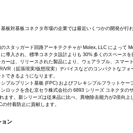
、基板対基板コネクタ市場の企業では最近いくつかの開発が行
 業界初のスタッガード回路アーキテクチャが Molex, LLC によって Mol
に導入され、標準コネクタ設計よりも 30% 多くのスペースを
ーカーは、リリースされた製品により、ウェアラブル、スマー
R/VR（拡張現実/仮想現実）デバイスなどのコンパクトなフ
ートできるようになります。
- フレキシブルプリント基板 (FPC) およびフレキシブルフラットケーブル 
ロックを含む京セラ株式会社の 6893 シリーズ コネクタのサン
に開始されます。新シリーズは従来品に比べ、異物除去能力が2倍向
FFCの付着防止に貢献します。
ション