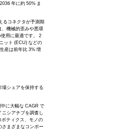
036 年に約 50% ま
えるコネクタが予測期
タは、機械的歪みや悪環
使用に最適です。 2
ト (ECU) などの
産は前年比 3% 増
 の市場シェアを保持する
に大幅な CAGR で
イニシアチブを調査し
、ロボティクス、モノの
のさまざまなコンポー