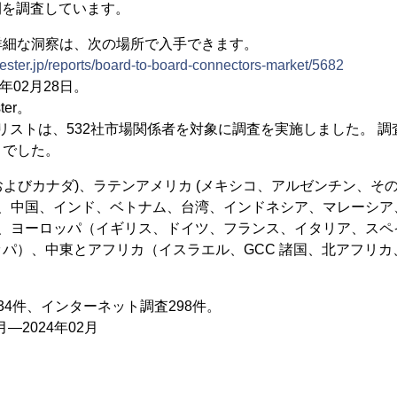
期間を調査しています。
詳細な洞察は、次の場所で入手できます。
ester.jp/reports/board-to-board-connectors-market/5682
4年02月28日。
ter。
ナリストは、532社市場関係者を対象に調査を実施しました。 
までした。
国およびカナダ)、ラテンアメリカ (メキシコ、アルゼンチン、そ
本、中国、インド、ベトナム、台湾、インドネシア、マレーシ
 、ヨーロッパ（イギリス、ドイツ、フランス、イタリア、スペ
ッパ）、中東とアフリカ（イスラエル、GCC 諸国、北アフリ
。
34件、インターネット調査298件。
月―2024年02月