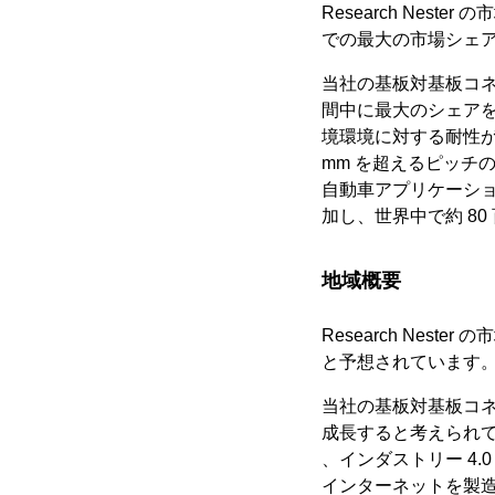
Research Nest
での最大の市場シェ
当社の基板対基板コネ
間中に最大のシェアを
境環境に対する耐性が
mm を超えるピッチの
自動車アプリケーショ
加し、世界中で約 8
地域概要
Research Nes
と予想されています
当社の基板対基板コネ
成長すると考えられ
、インダストリー 4
インターネットを製