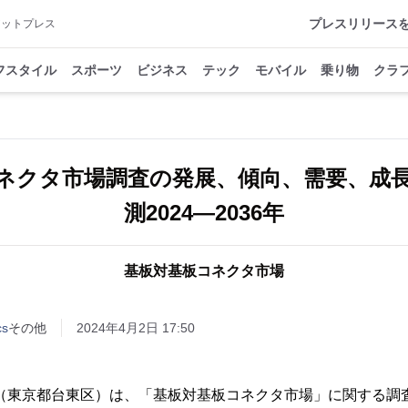
プレスリリース
アットプレス
フスタイル
スポーツ
ビジネス
テック
モバイル
乗り物
クラ
ネクタ市場調査の発展、傾向、需要、成
測2024―2036年
基板対基板コネクタ市場
cs
その他
2024年4月2日 17:50
ter Inc.（東京都台東区）は、「基板対基板コネクタ市場」に関する調査