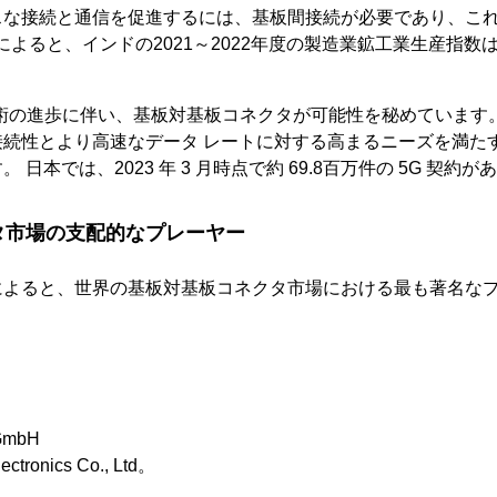
スな接続と通信を促進するには、基板間接続が必要であり、こ
Iによると、インドの2021～2022年度の製造業鉱工業生産指数は2
術の進歩に伴い、基板対基板コネクタが可能性を秘めています。 
接続性とより高速なデータ レートに対する高まるニーズを満た
日本では、2023 年 3 月時点で約 69.8百万件の 5G 契約が
タ市場の支配的なプレーヤー
によると、世界の基板対基板コネクタ市場における最も著名な
 GmbH
ctronics Co., Ltd。