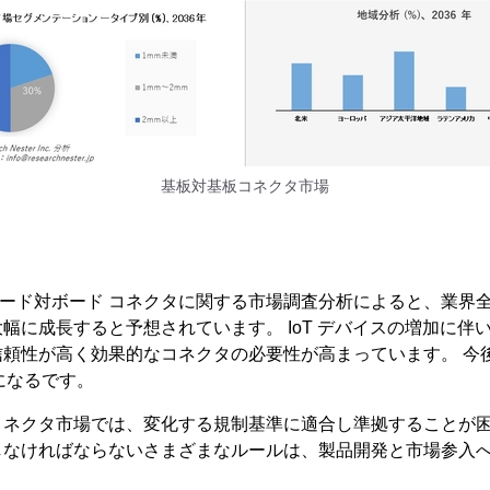
基板対基板コネクタ市場
ter のボード対ボード コネクタに関する市場調査分析によると、業界全
幅に成長すると予想されています。 IoT デバイスの増加に伴
頼性が高く効果的なコネクタの必要性が高まっています。 今後 6
上になるです。
コネクタ市場では、変化する規制基準に適合し準拠することが困
しなければならないさまざまなルールは、製品開発と市場参入