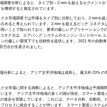
er の市場調査分析によると、タイプ別 – 2 mm を超えるセグメントが 2
アを獲得すると推定されています。
クタ市場調査では市場をタイプ別に分割しており、2 mmを超
占めると考えられています。 2 mm を超えるピッチ コネク
高いことで知られており、要求の厳しいアプリケーションでの
コネクタは、エアバッグ システムやエンジン コントロール ユニッ
ンの厳しい環境下でも信頼性を提供します。 2021 年の自動車生
0 百万台が生産されました。
ter の市場分析によると、アジア太平洋地域は成長し、最大約 33%
。
クタ市場に関する洞察によると、アジア太平洋地域は予測期間中
ています。 アジア太平洋地域の多くの国が現在、スマート製造
.0 の進歩を実践しています。 これには、データ分析、自動化
造プロセスに統合することが伴います。 スマート製造システム