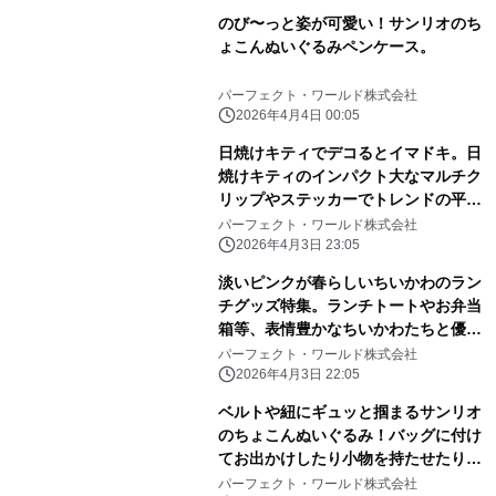
のび〜っと姿が可愛い！サンリオのち
ょこんぬいぐるみペンケース。
パーフェクト・ワールド株式会社
2026年4月4日 00:05
日焼けキティでデコるとイマドキ。日
焼けキティのインパクト大なマルチク
リップやステッカーでトレンドの平成
レトロ感ばっちりです。
パーフェクト・ワールド株式会社
2026年4月3日 23:05
淡いピンクが春らしいちいかわのラン
チグッズ特集。ランチトートやお弁当
箱等、表情豊かなちいかわたちと優し
いピンク色に心和む
パーフェクト・ワールド株式会社
2026年4月3日 22:05
ベルトや紐にギュッと掴まるサンリオ
のちょこんぬいぐるみ！バッグに付け
てお出かけしたり小物を持たせたりと
自由に楽しめる！
パーフェクト・ワールド株式会社