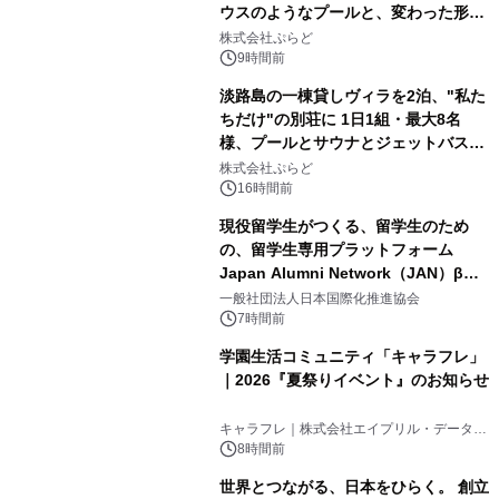
ウスのようなプールと、変わった形の
2
サウナも 「THE BOXY AWAJI」のお
株式会社ぷらど
得な素泊まり連泊プランで
9時間前
淡路島の一棟貸しヴィラを2泊、"私た
ちだけ"の別荘に 1日1組・最大8名
様、プールとサウナとジェットバス付
3
きで Villa Mon Temps AWAJIの連泊
株式会社ぷらど
素泊りプラン
16時間前
現役留学生がつくる、留学生のため
の、留学生専用プラットフォーム
Japan Alumni Network（JAN）β版
4
をリリース
一般社団法人日本国際化推進協会
7時間前
学園生活コミュニティ「キャラフレ」
｜2026『夏祭りイベント』のお知らせ
5
キャラフレ｜株式会社エイプリル・データ・
デザインズ
8時間前
世界とつながる、日本をひらく。 創立