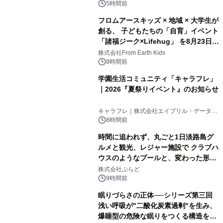
5時間前
フロムアースキッズ × 地域 × 大学生が
創る、 子どもたちの「自育」イベント
「諸福ジーク×Lifehug」 を8月23日
(日)開催
株式会社From Earth Kids
8時間前
学園生活コミュニティ「キャラフレ」
｜2026『夏祭りイベント』のお知らせ
キャラフレ｜株式会社エイプリル・データ・
デザインズ
8時間前
時間に追われず、丸ごと1日淡路島グ
ルメと観光、レジャー施設で クラブハ
ウスのようなプールと、変わった形の
サウナも 「THE BOXY AWAJI」のお
株式会社ぷらど
得な素泊まり連泊プランで
9時間前
眠りづらさの正体──シリーズ第三回
浅い呼吸が"二酸化炭素過剰"を生み、
爆睡型の危険な眠りをつくる構造を解