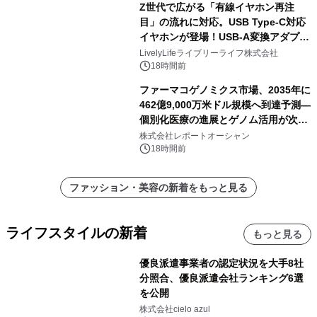
Z世代で広がる「有線イヤホン再注
目」の流れに対応。USB Type-C対応
イヤホンが登場！USB-A変換アダプタ
ー付きでスマホからパソコンまで幅広
LivelyLifeライブリーライフ株式会社
く活用可能
18時間前
ファーマコゲノミクス市場、2035年に
462億9,000万米ドル規模へ到達予測―
個別化医療の進展とゲノム活用が次世
代ヘルスケア投資を加速
株式会社レポートオーシャン
18時間前
ファッション・美容の新着をもっと見る
ライフスタイルの新着
もっと見る
優良派遣事業者の認定状況を大手8社
分照合、優良派遣会社ランキング6選
を公開
株式会社cielo azul