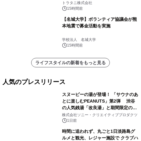
説
トラタニ株式会社
15時間前
【名城大学】ボランティア協議会が熊
本地震で募金活動を実施
学校法人 名城大学
15時間前
ライフスタイルの新着をもっと見る
人気のプレスリリース
スヌーピーの湯が登場！ 「サウナのあ
とに楽しむPEANUTS」第2弾 渋谷
の人気銭湯「改良湯」と期間限定のコ
1
ラボレーション サウナイキタイコラ
株式会社ソニー・クリエイティブプロダクツ
ボグッズも発売決定！
1日前
時間に追われず、丸ごと1日淡路島グ
ルメと観光、レジャー施設で クラブハ