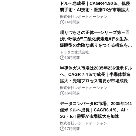
ドルへ急成長｜CAGR44.90％、低侵
襲手術・AI技術・医療DXが市場拡大を
牽引
株式会社レポートオーシャン
14時間前
眠りづらさの正体──シリーズ第三回
浅い呼吸が"二酸化炭素過剰"を生み、
爆睡型の危険な眠りをつくる構造を解
説
トラタニ株式会社
15時間前
半導体ガス市場は2035年236億米ドル
へ、CAGR 7.4％で成長｜半導体製造
拡大・先端プロセス需要が市場成長を
加速
株式会社レポートオーシャン
16時間前
データコンバータIC市場、2035年141
億米ドルへ成長｜CAGR6.4％、AI・
5G・IoT需要が市場拡大を加速
株式会社レポートオーシャン
17時間前